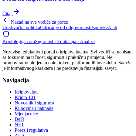
Čitaj
Nazad na sve vodiče za porez
Uredivačka politika
Odricanje od odgovornosti
Ispravke
Alati
Kripto
logija
.com
Sigurnost · Edukacija · Analiza
Nezavisni edukativni portal o kriptovalutama. Svi vodiči su napisani
sa fokusom na tačnost, sigurnost i praktičnu primjenu. Ne
promoviramo niti jedan coin, token, platformu ili investiciju. Sadržaj
je informativnog karaktera i ne predstavlja finansijski savjet.
Navigacija
Kriptovalute
Kripto 101
Novcanik i sigurnost
Kupovina i naknade
Mjenjacnice
DeFi
NFT
Porez i regulativa
Alati