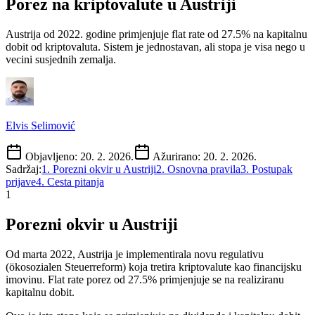
Porez na kriptovalute u Austriji
Austrija od 2022. godine primjenjuje flat rate od 27.5% na kapitalnu
dobit od kriptovaluta. Sistem je jednostavan, ali stopa je visa nego u
vecini susjednih zemalja.
Elvis Selimović
Objavljeno:
20. 2. 2026.
Ažurirano:
20. 2. 2026.
Sadržaj:
1
.
Porezni okvir u Austriji
2
.
Osnovna pravila
3
.
Postupak
prijave
4
.
Cesta pitanja
1
Porezni okvir u Austriji
Od marta 2022, Austrija je implementirala novu regulativu
(ökosozialen Steuerreform) koja tretira kriptovalute kao financijsku
imovinu. Flat rate porez od 27.5% primjenjuje se na realiziranu
kapitalnu dobit.