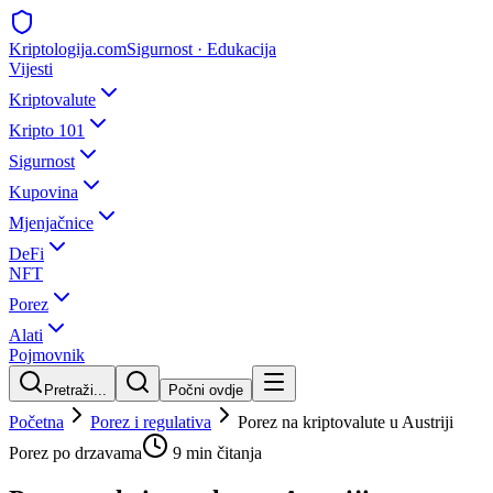
Kripto
logija
.com
Sigurnost · Edukacija
Vijesti
Kriptovalute
Kripto 101
Sigurnost
Kupovina
Mjenjačnice
DeFi
NFT
Porez
Alati
Pojmovnik
Pretraži...
Počni ovdje
Početna
Porez i regulativa
Porez na kriptovalute u Austriji
Porez po drzavama
9 min
čitanja