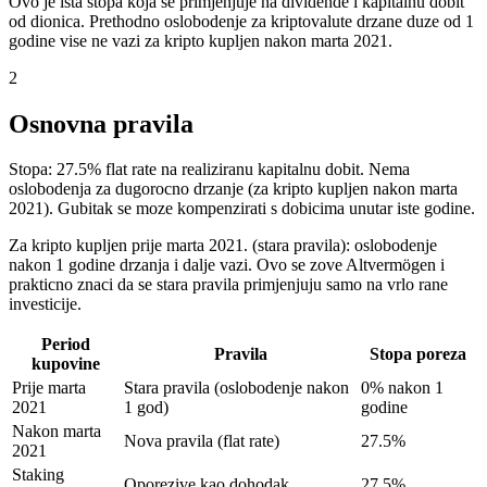
Ovo je ista stopa koja se primjenjuje na dividende i kapitalnu dobit
od dionica. Prethodno oslobodenje za kriptovalute drzane duze od 1
godine vise ne vazi za kripto kupljen nakon marta 2021.
2
Osnovna pravila
Stopa: 27.5% flat rate na realiziranu kapitalnu dobit. Nema
oslobodenja za dugorocno drzanje (za kripto kupljen nakon marta
2021). Gubitak se moze kompenzirati s dobicima unutar iste godine.
Za kripto kupljen prije marta 2021. (stara pravila): oslobodenje
nakon 1 godine drzanja i dalje vazi. Ovo se zove Altvermögen i
prakticno znaci da se stara pravila primjenjuju samo na vrlo rane
investicije.
Period
Pravila
Stopa poreza
kupovine
Prije marta
Stara pravila (oslobodenje nakon
0% nakon 1
2021
1 god)
godine
Nakon marta
Nova pravila (flat rate)
27.5%
2021
Staking
Oporezive kao dohodak
27.5%