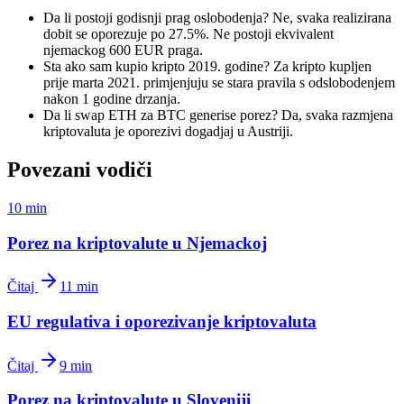
Da li postoji godisnji prag oslobodenja? Ne, svaka realizirana
dobit se oporezuje po 27.5%. Ne postoji ekvivalent
njemackog 600 EUR praga.
Sta ako sam kupio kripto 2019. godine? Za kripto kupljen
prije marta 2021. primjenjuju se stara pravila s odslobodenjem
nakon 1 godine drzanja.
Da li swap ETH za BTC generise porez? Da, svaka razmjena
kriptovaluta je oporezivi dogadjaj u Austriji.
Povezani vodiči
10 min
Porez na kriptovalute u Njemackoj
Čitaj
11 min
EU regulativa i oporezivanje kriptovaluta
Čitaj
9 min
Porez na kriptovalute u Sloveniji