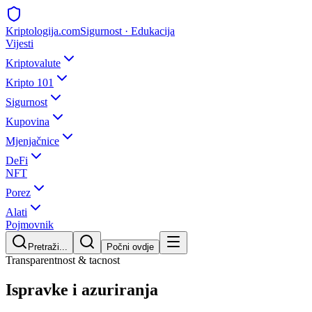
Kripto
logija
.com
Sigurnost · Edukacija
Vijesti
Kriptovalute
Kripto 101
Sigurnost
Kupovina
Mjenjačnice
DeFi
NFT
Porez
Alati
Pojmovnik
Pretraži...
Počni ovdje
Transparentnost & tacnost
Ispravke i azuriranja