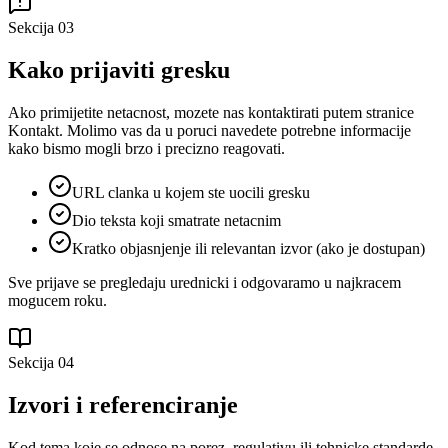
Sekcija
03
Kako prijaviti gresku
Ako primijetite netacnost, mozete nas kontaktirati putem stranice
Kontakt. Molimo vas da u poruci navedete potrebne informacije
kako bismo mogli brzo i precizno reagovati.
URL clanka u kojem ste uocili gresku
Dio teksta koji smatrate netacnim
Kratko objasnjenje ili relevantan izvor (ako je dostupan)
Sve prijave se pregledaju urednicki i odgovaramo u najkracem
mogucem roku.
Sekcija
04
Izvori i referenciranje
Kod tema koje se odnose na porez, regulativu ili tehnicke standarde,