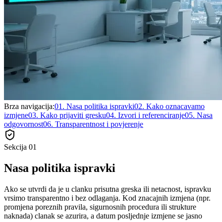
Brza navigacija:
01
.
Nasa politika ispravki
02
.
Kako oznacavamo
izmjene
03
.
Kako prijaviti gresku
04
.
Izvori i referenciranje
05
.
Nasa
odgovornost
06
.
Transparentnost i povjerenje
Sekcija
01
Nasa politika ispravki
Ako se utvrdi da je u clanku prisutna greska ili netacnost, ispravku
vrsimo transparentno i bez odlaganja. Kod znacajnih izmjena (npr.
promjena poreznih pravila, sigurnosnih procedura ili strukture
naknada) clanak se azurira, a datum posljednje izmjene se jasno