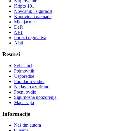
Kriptovalute
Kripto 101
Novcanik i sigurnost
Kupovina i naknade
Mjenjacnice
DeFi
NFT
Porez i regulativa
Alati
Resursi
Svi clanci
Pojmovnik
Usporedbe
Popularni vodici
Nedavno azurirano
Pocni ovdje
Sigurnosna upozorenja
Mapa sajta
Informacije
Naš tim autora
O nama