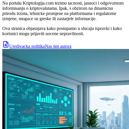
Na portalu Kriptologija.com tezimo tacnosti, jasnoci i odgovornom
informisanju o kriptovalutama. Ipak, s obzirom na dinamicnu
prirodu trzista, tehnicke promjene na platformama i regulatorne
izmjene, moguce su greske ili zastarjele informacije.
Ova stranica objasnjava kako postupamo u slucaju ispravki i kako
korisnici mogu prijaviti uocene nepravilnosti.
Uredivacka politika
Nas tim autora