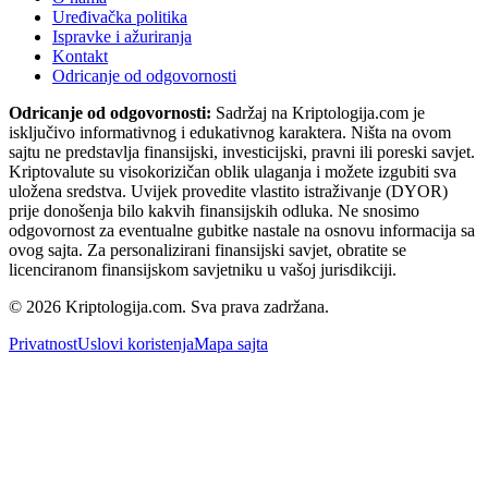
Uređivačka politika
Ispravke i ažuriranja
Kontakt
Odricanje od odgovornosti
Odricanje od odgovornosti:
Sadržaj na Kriptologija.com je
isključivo informativnog i edukativnog karaktera. Ništa na ovom
sajtu ne predstavlja finansijski, investicijski, pravni ili poreski savjet.
Kriptovalute su visokorizičan oblik ulaganja i možete izgubiti sva
uložena sredstva. Uvijek provedite vlastito istraživanje (DYOR)
prije donošenja bilo kakvih finansijskih odluka. Ne snosimo
odgovornost za eventualne gubitke nastale na osnovu informacija sa
ovog sajta. Za personalizirani finansijski savjet, obratite se
licenciranom finansijskom savjetniku u vašoj jurisdikciji.
© 2026 Kriptologija.com. Sva prava zadržana.
Privatnost
Uslovi koristenja
Mapa sajta