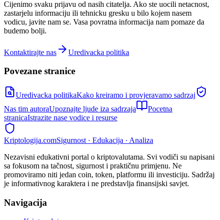
Cijenimo svaku prijavu od nasih citatelja. Ako ste uocili netacnost,
zastarjelu informaciju ili tehnicku gresku u bilo kojem nasem
vodicu, javite nam se. Vasa povratna informacija nam pomaze da
budemo bolji.
Kontaktirajte nas
Uredivacka politika
Povezane stranice
Uredivacka politika
Kako kreiramo i provjeravamo sadrzaj
Nas tim autora
Upoznajte ljude iza sadrzaja
Pocetna
stranica
Istrazite nase vodice i resurse
Kripto
logija
.com
Sigurnost · Edukacija · Analiza
Nezavisni edukativni portal o kriptovalutama. Svi vodiči su napisani
sa fokusom na tačnost, sigurnost i praktičnu primjenu. Ne
promoviramo niti jedan coin, token, platformu ili investiciju. Sadržaj
je informativnog karaktera i ne predstavlja finansijski savjet.
Navigacija