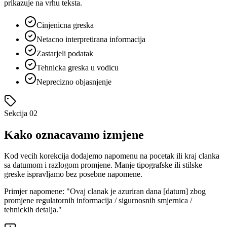
prikazuje na vrhu teksta.
Cinjenicna greska
Netacno interpretirana informacija
Zastarjeli podatak
Tehnicka greska u vodicu
Neprecizno objasnjenje
Sekcija
02
Kako oznacavamo izmjene
Kod vecih korekcija dodajemo napomenu na pocetak ili kraj clanka
sa datumom i razlogom promjene. Manje tipografske ili stilske
greske ispravljamo bez posebne napomene.
Primjer napomene: "Ovaj clanak je azuriran dana [datum] zbog
promjene regulatornih informacija / sigurnosnih smjernica /
tehnickih detalja."