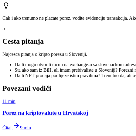
Cak i ako trenutno ne placate porez, vodite evidenciju transakcija. Ako
5
Cesta pitanja
Najcesca pitanja o kripto porezu u Sloveniji.
Da li mogu otvoriti racun na exchange-u sa slovenackom adres
Sta ako sam iz BiH, ali imam prebivaliste u Sloveniji? Porezni r
Da li NFT prodaja podlijeze istim pravilima? Trenutno da, ali o
Povezani vodiči
11 min
Porez na kriptovalute u Hrvatskoj
Čitaj
9 min