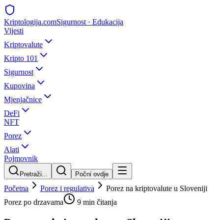
Kripto
logija
.com
Sigurnost · Edukacija
Vijesti
Kriptovalute
Kripto 101
Sigurnost
Kupovina
Mjenjačnice
DeFi
NFT
Porez
Alati
Pojmovnik
Pretraži...
Počni ovdje
Početna
Porez i regulativa
Porez na kriptovalute u Sloveniji
Porez po drzavama
9 min
čitanja