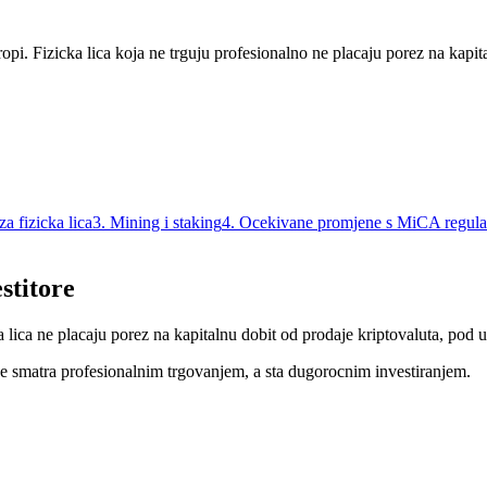
ropi. Fizicka lica koja ne trguju profesionalno ne placaju porez na kapi
za fizicka lica
3
.
Mining i staking
4
.
Ocekivane promjene s MiCA regul
stitore
ka lica ne placaju porez na kapitalnu dobit od prodaje kriptovaluta, pod
se smatra profesionalnim trgovanjem, a sta dugorocnim investiranjem.