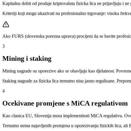
Kapitalnu dobit od prodaje kriptovaluta fizicka lica ne prijavljuju i
Kriteriji koji mogu ukazivati na profesionalno trgovanje: visoka frekve
Ako FURS (slovenska porezna uprava) procijeni da se bavite profesio
3
Mining i staking
Mining nagrade su oporezive ako se obavljaju kao djelatnost. Povreme
Staking nagrade za fizicka lica trenutno nisu jasno regulisane. Preporuk
4
Ocekivane promjene s MiCA regulativom
Kao clanica EU, Slovenija mora implementirati MiCA regulativu. Ovo
Trenutno nema najavljenih promjena u oporezivanju fizickih lica, ali EU