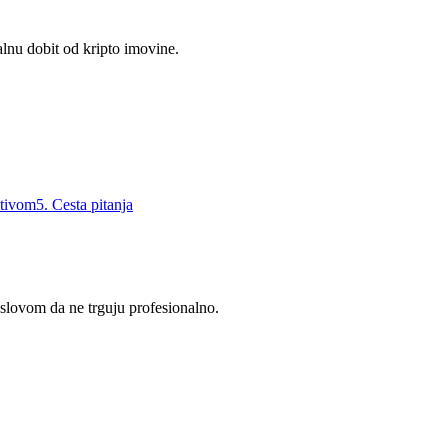
talnu dobit od kripto imovine.
ativom
5
.
Cesta pitanja
 uslovom da ne trguju profesionalno.