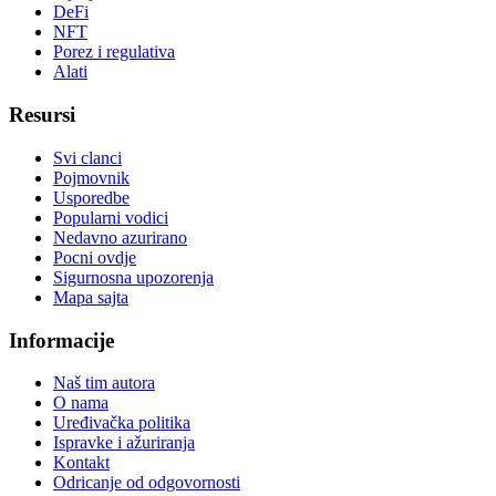
DeFi
NFT
Porez i regulativa
Alati
Resursi
Svi clanci
Pojmovnik
Usporedbe
Popularni vodici
Nedavno azurirano
Pocni ovdje
Sigurnosna upozorenja
Mapa sajta
Informacije
Naš tim autora
O nama
Uređivačka politika
Ispravke i ažuriranja
Kontakt
Odricanje od odgovornosti