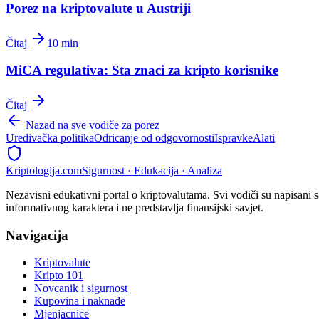
Porez na kriptovalute u Austriji
Čitaj
10 min
MiCA regulativa: Sta znaci za kripto korisnike
Čitaj
Nazad na sve vodiče za porez
Uredivačka politika
Odricanje od odgovornosti
Ispravke
Alati
Kripto
logija
.com
Sigurnost · Edukacija · Analiza
Nezavisni edukativni portal o kriptovalutama. Svi vodiči su napisani s
informativnog karaktera i ne predstavlja finansijski savjet.
Navigacija
Kriptovalute
Kripto 101
Novcanik i sigurnost
Kupovina i naknade
Mjenjacnice