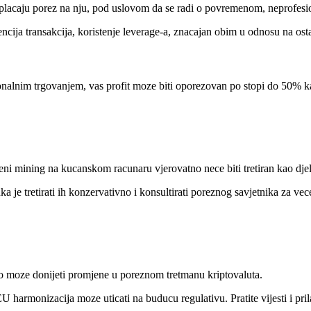
 ne placaju porez na nju, pod uslovom da se radi o povremenom, neprofes
ncija transakcija, koristenje leverage-a, znacajan obim u odnosu na osta
nalnim trgovanjem, vas profit moze biti oporezovan po stopi do 50% k
ni mining na kucanskom racunaru vjerovatno nece biti tretiran kao djel
a je tretirati ih konzervativno i konsultirati poreznog savjetnika za vec
 moze donijeti promjene u poreznom tretmanu kriptovaluta.
 harmonizacija moze uticati na buducu regulativu. Pratite vijesti i prila