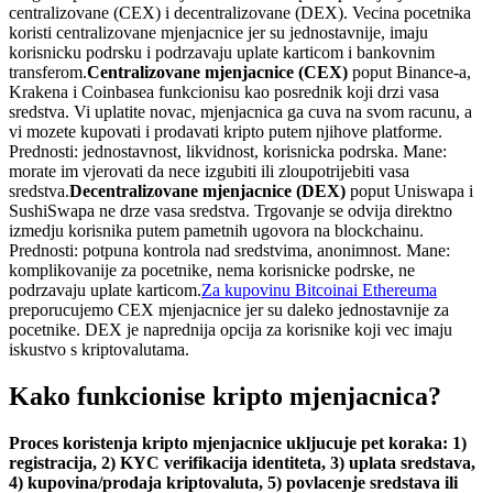
centralizovane (CEX) i decentralizovane (DEX). Vecina pocetnika
koristi centralizovane mjenjacnice jer su jednostavnije, imaju
korisnicku podrsku i podrzavaju uplate karticom i bankovnim
transferom.
Centralizovane mjenjacnice (CEX)
poput Binance-a,
Krakena i Coinbasea funkcionisu kao posrednik koji drzi vasa
sredstva. Vi uplatite novac, mjenjacnica ga cuva na svom racunu, a
vi mozete kupovati i prodavati kripto putem njihove platforme.
Prednosti: jednostavnost, likvidnost, korisnicka podrska. Mane:
morate im vjerovati da nece izgubiti ili zloupotrijebiti vasa
sredstva.
Decentralizovane mjenjacnice (DEX)
poput Uniswapa i
SushiSwapa ne drze vasa sredstva. Trgovanje se odvija direktno
izmedju korisnika putem pametnih ugovora na blockchainu.
Prednosti: potpuna kontrola nad sredstvima, anonimnost. Mane:
komplikovanije za pocetnike, nema korisnicke podrske, ne
podrzavaju uplate karticom.
Za kupovinu Bitcoina
i Ethereuma
preporucujemo CEX mjenjacnice jer su daleko jednostavnije za
pocetnike. DEX je naprednija opcija za korisnike koji vec imaju
iskustvo s kriptovalutama.
Kako funkcionise kripto mjenjacnica?
Proces koristenja kripto mjenjacnice ukljucuje pet koraka: 1)
registracija, 2) KYC verifikacija identiteta, 3) uplata sredstava,
4) kupovina/prodaja kriptovaluta, 5) povlacenje sredstava ili