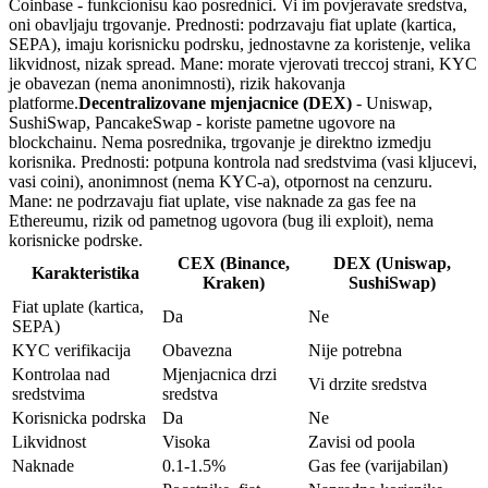
Coinbase - funkcionisu kao posrednici. Vi im povjeravate sredstva,
oni obavljaju trgovanje. Prednosti: podrzavaju fiat uplate (kartica,
SEPA), imaju korisnicku podrsku, jednostavne za koristenje, velika
likvidnost, nizak spread. Mane: morate vjerovati treccoj strani, KYC
je obavezan (nema anonimnosti), rizik hakovanja
platforme.
Decentralizovane mjenjacnice (DEX)
- Uniswap,
SushiSwap, PancakeSwap - koriste pametne ugovore na
blockchainu. Nema posrednika, trgovanje je direktno izmedju
korisnika. Prednosti: potpuna kontrola nad sredstvima (vasi kljucevi,
vasi coini), anonimnost (nema KYC-a), otpornost na cenzuru.
Mane: ne podrzavaju fiat uplate, vise naknade za gas fee na
Ethereumu, rizik od pametnog ugovora (bug ili exploit), nema
korisnicke podrske.
CEX (Binance,
DEX (Uniswap,
Karakteristika
Kraken)
SushiSwap)
Fiat uplate (kartica,
Da
Ne
SEPA)
KYC verifikacija
Obavezna
Nije potrebna
Kontrolaa nad
Mjenjacnica drzi
Vi drzite sredstva
sredstvima
sredstva
Korisnicka podrska
Da
Ne
Likvidnost
Visoka
Zavisi od poola
Naknade
0.1-1.5%
Gas fee (varijabilan)