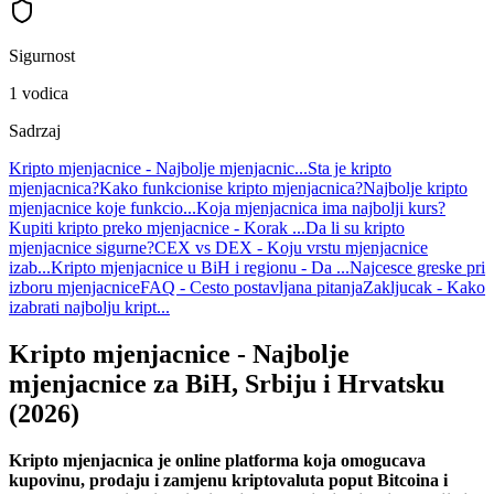
Sigurnost
1
vodica
Sadrzaj
Kripto mjenjacnice - Najbolje mjenjacnic...
Sta je kripto
mjenjacnica?
Kako funkcionise kripto mjenjacnica?
Najbolje kripto
mjenjacnice koje funkcio...
Koja mjenjacnica ima najbolji kurs?
Kupiti kripto preko mjenjacnice - Korak ...
Da li su kripto
mjenjacnice sigurne?
CEX vs DEX - Koju vrstu mjenjacnice
izab...
Kripto mjenjacnice u BiH i regionu - Da ...
Najcesce greske pri
izboru mjenjacnice
FAQ - Cesto postavljana pitanja
Zakljucak - Kako
izabrati najbolju kript...
Kripto mjenjacnice - Najbolje
mjenjacnice za BiH, Srbiju i Hrvatsku
(2026)
Kripto mjenjacnica je online platforma koja omogucava
kupovinu, prodaju i zamjenu kriptovaluta poput Bitcoina i