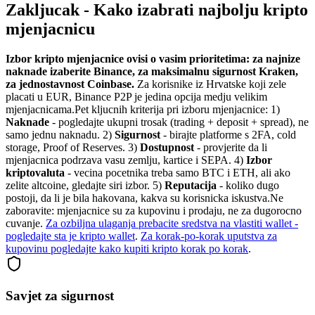
Zakljucak - Kako izabrati najbolju kripto
mjenjacnicu
Izbor kripto mjenjacnice ovisi o vasim prioritetima: za najnize
naknade izaberite Binance, za maksimalnu sigurnost Kraken,
za jednostavnost Coinbase.
Za korisnike iz Hrvatske koji zele
placati u EUR, Binance P2P je jedina opcija medju velikim
mjenjacnicama.
Pet kljucnih kriterija pri izboru mjenjacnice: 1)
Naknade
- pogledajte ukupni trosak (trading + deposit + spread), ne
samo jednu naknadu. 2)
Sigurnost
- birajte platforme s 2FA, cold
storage, Proof of Reserves. 3)
Dostupnost
- provjerite da li
mjenjacnica podrzava vasu zemlju, kartice i SEPA. 4)
Izbor
kriptovaluta
- vecina pocetnika treba samo BTC i ETH, ali ako
zelite altcoine, gledajte siri izbor. 5)
Reputacija
- koliko dugo
postoji, da li je bila hakovana, kakva su korisnicka iskustva.
Ne
zaboravite: mjenjacnice su za kupovinu i prodaju, ne za dugorocno
cuvanje.
Za ozbiljna ulaganja prebacite sredstva na vlastiti wallet -
pogledajte sta je kripto wallet
.
Za korak-po-korak uputstva za
kupovinu pogledajte kako kupiti kripto korak po korak
.
Savjet za sigurnost