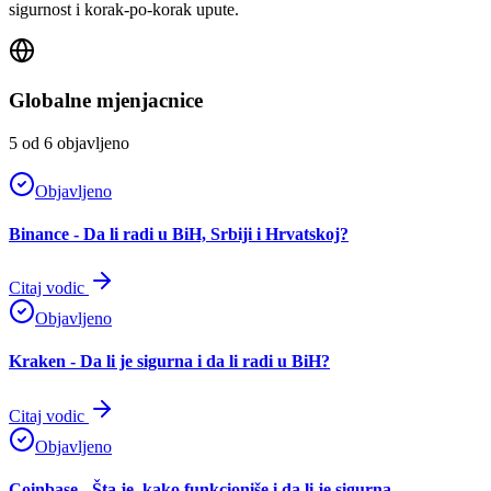
sigurnost i korak-po-korak upute.
Globalne mjenjacnice
5
od
6
objavljeno
Objavljeno
Binance - Da li radi u BiH, Srbiji i Hrvatskoj?
Citaj vodic
Objavljeno
Kraken - Da li je sigurna i da li radi u BiH?
Citaj vodic
Objavljeno
Coinbase - Šta je, kako funkcioniše i da li je sigurna