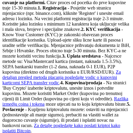
cuvanje na platformi.
Citav proces od pocetka do prve kupovine
traje 15-30 minuta.
1. Registracija
- Posjetite web stranicu
mjenjacnice (npr. binance.com), kliknite 'Register' i unesite email
adresu i lozinku. Na vecini platformi registracija traje 2-3 minute.
Koristite jaku lozinku s minimum 12 karaktera koja ukljucuje velika
i mala slova, brojeve i specijalne znakove.
2. KYC verifikacija
-
Know Your Customer (KYC) je zakonski obavezan proces
identifikacije korisnika. Upload-ujete sliku licne karte ili pasosa i
uradite selfie verifikaciju. Mjenjacnice prihvataju dokumenta iz BiH,
Srbije i Hrvatske. Proces obicno traje 5-30 minuta. Bez KYC-a ne
mozete koristiti vecinu funkcija.
3. Uplata sredstava
- Najcesce
metode su: Visa/Mastercard kartica (instant, naknada 1.5-3.5%),
SEPA bankarski transfer (1-2 dana, naknada 0-1 EUR), P2P
kupovina (direktno od drugih korisnika u EUR/RSD/EUR).
Za
detaljan pregled metoda placanja pogledajte vodic o kupovini
karticom
i SEPA transfer vodic
.
4. Kupovina/prodaja
- Na stranici
'Buy Crypto' izaberite kriptovalutu, unesite iznos i potvrdite
kupovinu. Mozete koristiti Market Order (kupovina po trenutnoj
cijeni) ili Limit Order (kupovina po cijeni koju vi odredite).
Razlika
izmedju coina i tokena
moze utjecati na to koju kriptovalutu birate.
5.
Povlacenje
- Kupljenu kriptovalutu mozete: ostaviti na mjenjacnici
(jednostavnije ali manje sigurno), prebaciti na vlastiti wallet za
dugorocno cuvanje (sigurnije), ili prodati i isplatiti novac na
bankovni racun.
Za detalje pogledajte kako poslati kripto
i kako
isplatiti Bitcoin
.