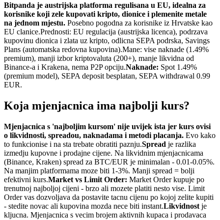
Bitpanda je austrijska platforma regulisana u EU, idealna za
korisnike koji zele kupovati kripto, dionice i plemenite metale
na jednom mjestu.
Posebno pogodna za korisnike iz Hrvatske kao
EU clanice.
Prednosti: EU regulacija (austrijska licenca), podrzava
kupovinu dionica i zlata uz kripto, odlicna SEPA podrska, Savings
Plans (automatska redovna kupovina).
Mane: vise naknade (1.49%
premium), manji izbor kriptovaluta (200+), manje likvidna od
Binance-a i Krakena, nema P2P opciju.
Naknade:
Spot 1.49%
(premium model), SEPA deposit besplatan, SEPA withdrawal 0.99
EUR.
Koja mjenjacnica ima najbolji kurs?
Mjenjacnica s 'najboljim kursom' nije uvijek ista jer kurs ovisi
o likvidnosti, spreadou, naknadama i metodi placanja.
Evo kako
to funkcionise i na sta trebate obratiti paznju.
Spread
je razlika
izmedju kupovne i prodajne cijene. Na likvidnim mjenjacnicama
(Binance, Kraken) spread za BTC/EUR je minimalan - 0.01-0.05%.
Na manjim platformama moze biti 1-3%. Manji spread = bolji
efektivni kurs.
Market vs Limit Order:
Market Order kupuje po
trenutnoj najboljoj cijeni - brzo ali mozete platiti nesto vise. Limit
Order vas dozvoljava da postavite tacnu cijenu po kojoj zelite kupiti
- stedite novac ali kupovina mozda nece biti instant.
Likvidnost
je
kljucna. Mjenjacnica s vecim brojem aktivnih kupaca i prodavaca