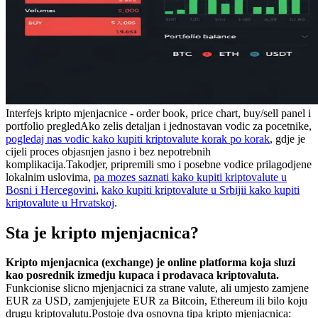
Interfejs kripto mjenjacnice - order book, price chart, buy/sell panel i
portfolio pregled
Ako zelis detaljan i jednostavan vodic za pocetnike,
pogledaj nas vodic kako kupiti kriptovalute korak po korak
, gdje je
cijeli proces objasnjen jasno i bez nepotrebnih
komplikacija.
Takodjer, pripremili smo i posebne vodice prilagodjene
lokalnim uslovima,
pa mozes saznati kako kupiti kriptovalute u
Bosni i Hercegovini
,
kako kupiti kriptovalute u Srbiji
i kako kupiti
kriptovalute u Hrvatskoj
.
Sta je kripto mjenjacnica?
Kripto mjenjacnica (exchange) je online platforma koja sluzi
kao posrednik izmedju kupaca i prodavaca kriptovaluta.
Funkcionise slicno mjenjacnici za strane valute, ali umjesto zamjene
EUR za USD, zamjenjujete EUR za Bitcoin, Ethereum ili bilo koju
drugu kriptovalutu.
Postoje dva osnovna tipa kripto mjenjacnica: