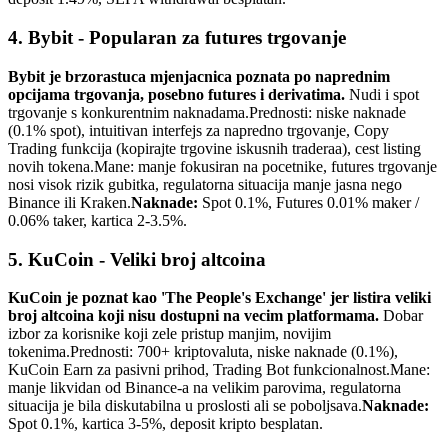
4. Bybit - Popularan za futures trgovanje
Bybit je brzorastuca mjenjacnica poznata po naprednim
opcijama trgovanja, posebno futures i derivatima.
Nudi i spot
trgovanje s konkurentnim naknadama.
Prednosti: niske naknade
(0.1% spot), intuitivan interfejs za napredno trgovanje, Copy
Trading funkcija (kopirajte trgovine iskusnih traderaa), cest listing
novih tokena.
Mane: manje fokusiran na pocetnike, futures trgovanje
nosi visok rizik gubitka, regulatorna situacija manje jasna nego
Binance ili Kraken.
Naknade:
Spot 0.1%, Futures 0.01% maker /
0.06% taker, kartica 2-3.5%.
5. KuCoin - Veliki broj altcoina
KuCoin je poznat kao 'The People's Exchange' jer listira veliki
broj altcoina koji nisu dostupni na vecim platformama.
Dobar
izbor za korisnike koji zele pristup manjim, novijim
tokenima.
Prednosti: 700+ kriptovaluta, niske naknade (0.1%),
KuCoin Earn za pasivni prihod, Trading Bot funkcionalnost.
Mane:
manje likvidan od Binance-a na velikim parovima, regulatorna
situacija je bila diskutabilna u proslosti ali se poboljsava.
Naknade:
Spot 0.1%, kartica 3-5%, deposit kripto besplatan.