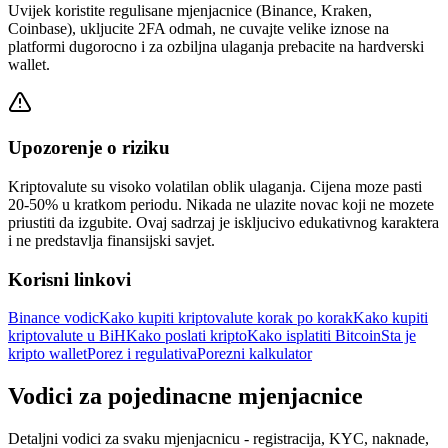
Uvijek koristite regulisane mjenjacnice (Binance, Kraken,
Coinbase), ukljucite 2FA odmah, ne cuvajte velike iznose na
platformi dugorocno i za ozbiljna ulaganja prebacite na hardverski
wallet.
Upozorenje o riziku
Kriptovalute su visoko volatilan oblik ulaganja. Cijena moze pasti
20-50% u kratkom periodu. Nikada ne ulazite novac koji ne mozete
priustiti da izgubite. Ovaj sadrzaj je iskljucivo edukativnog karaktera
i ne predstavlja finansijski savjet.
Korisni linkovi
Binance vodic
Kako kupiti kriptovalute korak po korak
Kako kupiti
kriptovalute u BiH
Kako poslati kripto
Kako isplatiti Bitcoin
Sta je
kripto wallet
Porez i regulativa
Porezni kalkulator
Vodici za pojedinacne mjenjacnice
Detaljni vodici za svaku mjenjacnicu - registracija, KYC, naknade,