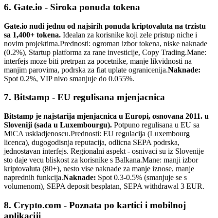
6. Gate.io - Siroka ponuda tokena
Gate.io nudi jednu od najsirih ponuda kriptovaluta na trzistu
sa 1,400+ tokena.
Idealan za korisnike koji zele pristup niche i
novim projektima.
Prednosti: ogroman izbor tokena, niske naknade
(0.2%), Startup platforma za rane investicije, Copy Trading.
Mane:
interfejs moze biti pretrpan za pocetnike, manje likvidnosti na
manjim parovima, podrska za fiat uplate ogranicenija.
Naknade:
Spot 0.2%, VIP nivo smanjuje do 0.055%.
7. Bitstamp - EU regulisana mjenjacnica
Bitstamp je najstarija mjenjacnica u Europi, osnovana 2011. u
Sloveniji (sada u Luxembourgu).
Potpuno regulisana u EU sa
MiCA uskladjenoscu.
Prednosti: EU regulacija (Luxembourg
licenca), dugogodisnja reputacija, odlicna SEPA podrska,
jednostavan interfejs. Regionalni aspekt - osnivaci su iz Slovenije
sto daje vecu bliskost za korisnike s Balkana.
Mane: manji izbor
kriptovaluta (80+), nesto vise naknade za manje iznose, manje
naprednih funkcija.
Naknade:
Spot 0.3-0.5% (smanjuje se s
volumenom), SEPA deposit besplatan, SEPA withdrawal 3 EUR.
8. Crypto.com - Poznata po kartici i mobilnoj
aplikaciji