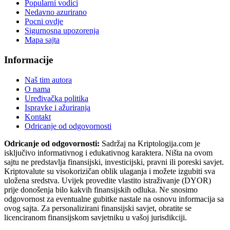
Popularni vodici
Nedavno azurirano
Pocni ovdje
Sigurnosna upozorenja
Mapa sajta
Informacije
Naš tim autora
O nama
Uređivačka politika
Ispravke i ažuriranja
Kontakt
Odricanje od odgovornosti
Odricanje od odgovornosti:
Sadržaj na Kriptologija.com je
isključivo informativnog i edukativnog karaktera. Ništa na ovom
sajtu ne predstavlja finansijski, investicijski, pravni ili poreski savjet.
Kriptovalute su visokorizičan oblik ulaganja i možete izgubiti sva
uložena sredstva. Uvijek provedite vlastito istraživanje (DYOR)
prije donošenja bilo kakvih finansijskih odluka. Ne snosimo
odgovornost za eventualne gubitke nastale na osnovu informacija sa
ovog sajta. Za personalizirani finansijski savjet, obratite se
licenciranom finansijskom savjetniku u vašoj jurisdikciji.