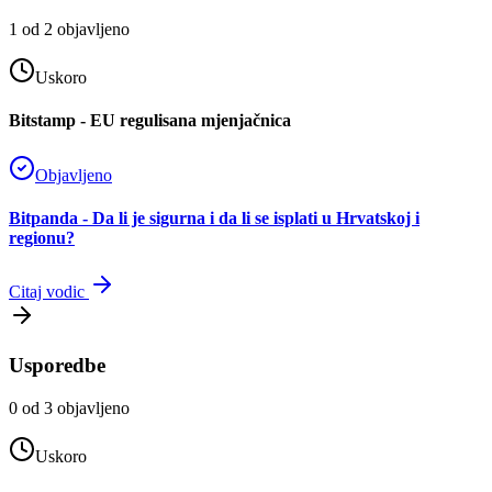
1
od
2
objavljeno
Uskoro
Bitstamp - EU regulisana mjenjačnica
Objavljeno
Bitpanda - Da li je sigurna i da li se isplati u Hrvatskoj i
regionu?
Citaj vodic
Usporedbe
0
od
3
objavljeno
Uskoro