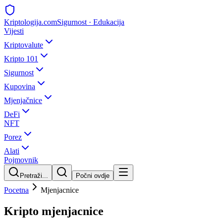
Kripto
logija
.com
Sigurnost · Edukacija
Vijesti
Kriptovalute
Kripto 101
Sigurnost
Kupovina
Mjenjačnice
DeFi
NFT
Porez
Alati
Pojmovnik
Pretraži...
Počni ovdje
Pocetna
Mjenjacnice
Kripto mjenjacnice