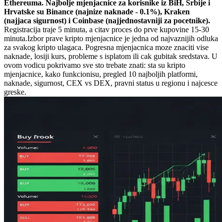
Ethereuma. Najbolje mjenjacnice za korisnike iz BiH, Srbije i
Hrvatske su Binance (najnize naknade - 0.1%), Kraken
(najjaca sigurnost) i Coinbase (najjednostavniji za pocetnike).
Registracija traje 5 minuta, a citav proces do prve kupovine 15-30
minuta.
Izbor prave kripto mjenjacnice je jedna od najvaznijih odluka
za svakog kripto ulagaca. Pogresna mjenjacnica moze znaciti vise
naknade, losiji kurs, probleme s isplatom ili cak gubitak sredstava. U
ovom vodicu pokrivamo sve sto trebate znati: sta su kripto
mjenjacnice, kako funkcionisu, pregled 10 najboljih platformi,
naknade, sigurnost, CEX vs DEX, pravni status u regionu i najcesce
greske.