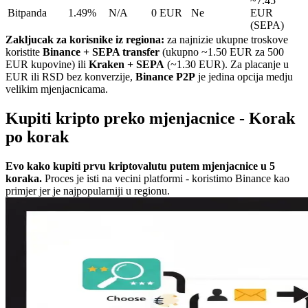
~7.45
Bitpanda
1.49%
N/A
0 EUR
Ne
EUR
(SEPA)
Zakljucak za korisnike iz regiona:
za najnizie ukupne troskove
koristite
Binance + SEPA transfer
(ukupno ~1.50 EUR za 500
EUR kupovine) ili
Kraken + SEPA
(~1.30 EUR). Za placanje u
EUR ili RSD bez konverzije,
Binance P2P
je jedina opcija medju
velikim mjenjacnicama.
Kupiti kripto preko mjenjacnice - Korak
po korak
Evo kako kupiti prvu kriptovalutu putem mjenjacnice u 5
koraka.
Proces je isti na vecini platformi - koristimo Binance kao
primjer jer je najpopularniji u regionu.