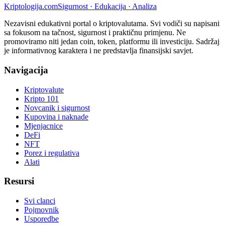
Kripto
logija
.com
Sigurnost · Edukacija · Analiza
Nezavisni edukativni portal o kriptovalutama. Svi vodiči su napisani
sa fokusom na tačnost, sigurnost i praktičnu primjenu. Ne
promoviramo niti jedan coin, token, platformu ili investiciju. Sadržaj
je informativnog karaktera i ne predstavlja finansijski savjet.
Navigacija
Kriptovalute
Kripto 101
Novcanik i sigurnost
Kupovina i naknade
Mjenjacnice
DeFi
NFT
Porez i regulativa
Alati
Resursi
Svi clanci
Pojmovnik
Usporedbe