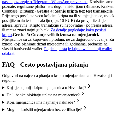
nase upozorenje o Telegram i WhatsApp prevarama
. Koristite samo
poznate, regulisane platforme s dugom historijom (Binance, Kraken,
Coinbase, Bitstamp).
Greska 4: Slanje kripta bez test transakcije.
Prije nego posaljete vecu kolicinu kripta na ili sa mjenjacnice, uvijek
posaljite malu test transakciju (npr. 10 EUR) da provjerite da je
adresa ispravna. Kripto transakcije su nepovratne - pogresna adresa
ili mreza znaci trajni gubitak.
Za detalje pogledajte kako poslati
kripto
.
Greska 5: Cuvanje velikih iznosa na mjenjacnici.
Mjenjacnice su za kupovinu i prodaju, ne za dugorocno cuvanje. Za
iznose koje planirate drzati mjesecima ili godinama, prebacite na
vlastiti hardverski wallet.
Pogledajte sta je kripto wallet
i koji wallet
odabrati
.
FAQ - Cesto postavljana pitanja
Odgovori na najcesca pitanja o kripto mjenjacnicama u Hrvatskoj i
regionu.
Koja je najbolja kripto mjenjacnica u Hrvatskoj?
Da li banke blokiraju uplate na mjenjacnice?
Koja mjenjacnica ima najmanje naknade?
Mogu li koristiti mjenjacnicu bez verifikacije?