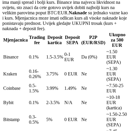
ima manji spread i bolji kurs. Binance ima najvecu likvidnost na
svijetu, sto znaci da cete gotovo uvijek dobiti najbolji kurs na
velikim parovima poput BTC/EUR.
Naknade
su jednako vazne kao
i kurs. Mjenjacnica moze imati odlican kurs ali visoke naknade koje
ponistavaju prednost. Uvijek gledajte UKUPNI trosak (kurs +
naknada + deposit fee).
Ukupno
Trading
Deposit
Deposit
P2P
Mjenjacnica
za 500
fee
kartica
SEPA
(EUR/RSD)
EUR
~1.50
0-1
Binance
0.1%
1.5-3.5%
Da (0%)
EUR
EUR
(SEPA)
~1.30
0.16-
Kraken
3.75%
0 EUR
Ne
EUR
0.26%
(SEPA)
0.5-
~7.50-25
Coinbase
3.99%
1.49%
Ne
1.5%
EUR
~10-18
Bybit
0.1%
2-3.5%
N/A
Ne
EUR
(kartica)
~1.50-2.50
0.3-
Bitstamp
5%
0 EUR
Ne
EUR
0.5%
(SEPA)