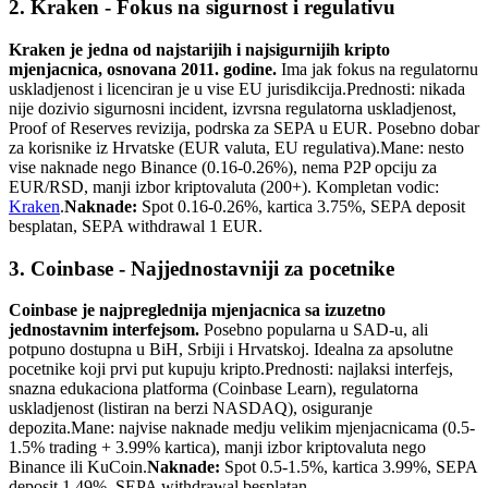
2. Kraken - Fokus na sigurnost i regulativu
Kraken je jedna od najstarijih i najsigurnijih kripto
mjenjacnica, osnovana 2011. godine.
Ima jak fokus na regulatornu
uskladjenost i licenciran je u vise EU jurisdikcija.
Prednosti: nikada
nije dozivio sigurnosni incident, izvrsna regulatorna uskladjenost,
Proof of Reserves revizija, podrska za SEPA u EUR. Posebno dobar
za korisnike iz Hrvatske (EUR valuta, EU regulativa).
Mane: nesto
vise naknade nego Binance (0.16-0.26%), nema P2P opciju za
EUR/RSD, manji izbor kriptovaluta (200+). Kompletan vodic:
Kraken
.
Naknade:
Spot 0.16-0.26%, kartica 3.75%, SEPA deposit
besplatan, SEPA withdrawal 1 EUR.
3. Coinbase - Najjednostavniji za pocetnike
Coinbase je najpreglednija mjenjacnica sa izuzetno
jednostavnim interfejsom.
Posebno popularna u SAD-u, ali
potpuno dostupna u BiH, Srbiji i Hrvatskoj. Idealna za apsolutne
pocetnike koji prvi put kupuju kripto.
Prednosti: najlaksi interfejs,
snazna edukaciona platforma (Coinbase Learn), regulatorna
uskladjenost (listiran na berzi NASDAQ), osiguranje
depozita.
Mane: najvise naknade medju velikim mjenjacnicama (0.5-
1.5% trading + 3.99% kartica), manji izbor kriptovaluta nego
Binance ili KuCoin.
Naknade:
Spot 0.5-1.5%, kartica 3.99%, SEPA
deposit 1.49%, SEPA withdrawal besplatan.