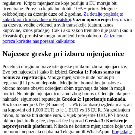
regulativu. Kripto mjenjacnice koje posluju u EU moraju biti
licencirane. Porez na kapitalnu dobit: 10% + prirez. Moguce
oslobodjenje za drzanje duze od 2 godine.
Za detalje pogledajte
kako kupiti kriptovalute u Hrvatskoj
.
Vazno upozorenje:
bez obzira
na drzavu, vodite evidenciju svih transakcija (datum, iznos
kupovine, iznos prodaje). Cak i ako zakon trenutno nije jasan (kao u
Hrvatskoj), propisi se mogu promijeniti retroaktivno.
Za izracun
poreza koristite nas porezni kalkulator
.
Najcesce greske pri izboru mjenjacnice
Pocetnici u regionu prave iste greske prilikom izbora mjenjacnice.
Evo pet najcescih i kako ih izbjeci.
Greska 1: Fokus samo na
bonus za registraciju.
Mnoge mjenjacnice nude bonus pri
registraciji ili prvom depositu. Medjutim, bonusi imaju uslove -
obicno morate obaviti odredjeni obim trgovanja da biste ih mogli
podici. Ne birajte mjenjacnicu samo zbog bonusa. Gledajte ukupne
naknade, sigurnost i reputaciju.
Greska 2: Ignorisanje naknada.
Razlika izmedju 0.1% (Binance) i 1.5% (Coinbase) izgleda mala, ali
na kupovini od 1,000 EUR to je 1 EUR vs 15 EUR. Na godisnjem
nivou, to moze biti stotine eura. Uvijek provjerite UKUPNI trosak
ukljucujuci trading fee, deposit fee i spread.
Greska 3: Koristenje
neprovjerenih platformi.
Nikada ne koristite mjenjacnice koje vam
preporuci nepoznata osoba na Telegramu ili WhatsAppu.
Pogledajte