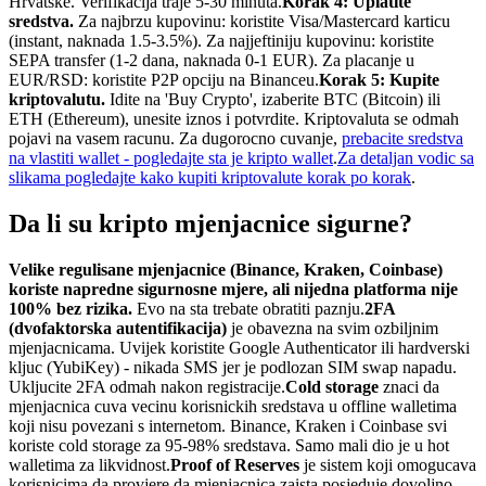
Hrvatske. Verifikacija traje 5-30 minuta.
Korak 4: Uplatite
sredstva.
Za najbrzu kupovinu: koristite Visa/Mastercard karticu
(instant, naknada 1.5-3.5%). Za najjeftiniju kupovinu: koristite
SEPA transfer (1-2 dana, naknada 0-1 EUR). Za placanje u
EUR/RSD: koristite P2P opciju na Binanceu.
Korak 5: Kupite
kriptovalutu.
Idite na 'Buy Crypto', izaberite BTC (Bitcoin) ili
ETH (Ethereum), unesite iznos i potvrdite. Kriptovaluta se odmah
pojavi na vasem racunu. Za dugorocno cuvanje,
prebacite sredstva
na vlastiti wallet - pogledajte sta je kripto wallet
.
Za detaljan vodic sa
slikama pogledajte kako kupiti kriptovalute korak po korak
.
Da li su kripto mjenjacnice sigurne?
Velike regulisane mjenjacnice (Binance, Kraken, Coinbase)
koriste napredne sigurnosne mjere, ali nijedna platforma nije
100% bez rizika.
Evo na sta trebate obratiti paznju.
2FA
(dvofaktorska autentifikacija)
je obavezna na svim ozbiljnim
mjenjacnicama. Uvijek koristite Google Authenticator ili hardverski
kljuc (YubiKey) - nikada SMS jer je podlozan SIM swap napadu.
Ukljucite 2FA odmah nakon registracije.
Cold storage
znaci da
mjenjacnica cuva vecinu korisnickih sredstava u offline walletima
koji nisu povezani s internetom. Binance, Kraken i Coinbase svi
koriste cold storage za 95-98% sredstava. Samo mali dio je u hot
walletima za likvidnost.
Proof of Reserves
je sistem koji omogucava
korisnicima da provjere da mjenjacnica zaista posjeduje dovoljno