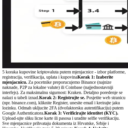
5 koraka kupovine kriptovaluta putem mjenjacnice - izbor platforme,
registracija, verifikacija, uplata i kupovina
Korak 1: Izaberite
mjenjacnicu.
Za pocetnike preporucujemo Binance (najnize
naknade, P2P za lokalne valute) ili Coinbase (najjednostavniji
interfejs). Za maksimalnu sigurnost: Kraken. Detaljno poredenje se
nalazi u tabeli iznad.
Korak 2: Registrujte se.
Posjetite web stranicu
(npr. binance.com), kliknite Register, unesite email i kreirajte jaku
lozinku. Odmah ukljucite 2FA (dvofaktorsku autentifikaciju) putem
Google Authenticatora.
Korak 3: Verificirajte identitet (KYC).
Upload-ujte sliku licne karte ili pasosa i uradite selfie verifikaciju.
Sve mjenjacnice prihvataju dokumenta iz Hrvatske, Srbije i