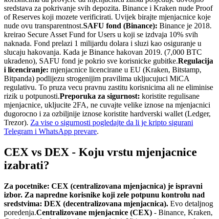
sredstava za pokrivanje svih depozita. Binance i Kraken nude Proof
of Reserves koji mozete verificirati. Uvijek birajte mjenjacnice koje
nude ovu transparentnost.
SAFU fond (Binance):
Binance je 2018.
kreirao Secure Asset Fund for Users u koji se izdvaja 10% svih
naknada. Fond prelazi 1 milijardu dolara i sluzi kao osiguranje u
slucaju hakovanja. Kada je Binance hakovan 2019. (7,000 BTC
ukradeno), SAFU fond je pokrio sve korisnicke gubitke.
Regulacija
i licenciranje:
mjenjacnice licencirane u EU (Kraken, Bitstamp,
Bitpanda) podlijezu strogenijim pravilima ukljucujuci MiCA
regulativu. To pruza vecu pravnu zastitu korisnicima ali ne eliminise
rizik u potpunosti.
Preporuka za sigurnost:
koristite regulisane
mjenjacnice, ukljucite 2FA, ne cuvajte velike iznose na mjenjacnici
dugorocno i za ozbiljnije iznose koristite hardverski wallet (Ledger,
Trezor).
Za vise o sigurnosti pogledajte da li je kripto siguran
i
Telegram i WhatsApp prevare
.
CEX vs DEX - Koju vrstu mjenjacnice
izabrati?
Za pocetnike: CEX (centralizovana mjenjacnica) je ispravni
izbor. Za napredne korisnike koji zele potpunu kontrolu nad
sredstvima: DEX (decentralizovana mjenjacnica).
Evo detaljnog
poredenja.
Centralizovane mjenjacnice (CEX)
- Binance, Kraken,