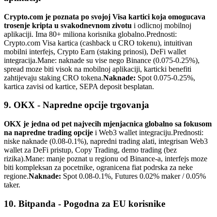
Crypto.com je poznata po svojoj Visa kartici koja omogucava
trosenje kripta u svakodnevnom zivotu
i odlicnoj mobilnoj
aplikaciji. Ima 80+ miliona korisnika globalno.
Prednosti:
Crypto.com Visa kartica (cashback u CRO tokenu), intuitivan
mobilni interfejs, Crypto Earn (staking prinosi), DeFi wallet
integracija.
Mane: naknade su vise nego Binance (0.075-0.25%),
spread moze biti visok na mobilnoj aplikaciji, karticki benefiti
zahtijevaju staking CRO tokena.
Naknade:
Spot 0.075-0.25%,
kartica zavisi od kartice, SEPA deposit besplatan.
9. OKX - Napredne opcije trgovanja
OKX je jedna od pet najvecih mjenjacnica globalno sa fokusom
na napredne trading opcije
i Web3 wallet integraciju.
Prednosti:
niske naknade (0.08-0.1%), napredni trading alati, integrisan Web3
wallet za DeFi pristup, Copy Trading, demo trading (bez
rizika).
Mane: manje poznat u regionu od Binance-a, interfejs moze
biti kompleksan za pocetnike, ogranicena fiat podrska za neke
regione.
Naknade:
Spot 0.08-0.1%, Futures 0.02% maker / 0.05%
taker.
10. Bitpanda - Pogodna za EU korisnike