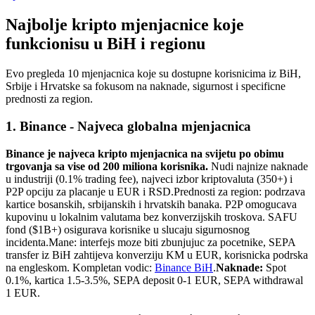
Najbolje kripto mjenjacnice koje
funkcionisu u BiH i regionu
Evo pregleda 10 mjenjacnica koje su dostupne korisnicima iz BiH,
Srbije i Hrvatske sa fokusom na naknade, sigurnost i specificne
prednosti za region.
1. Binance - Najveca globalna mjenjacnica
Binance je najveca kripto mjenjacnica na svijetu po obimu
trgovanja sa vise od 200 miliona korisnika.
Nudi najnize naknade
u industriji (0.1% trading fee), najveci izbor kriptovaluta (350+) i
P2P opciju za placanje u EUR i RSD.
Prednosti za region: podrzava
kartice bosanskih, srbijanskih i hrvatskih banaka. P2P omogucava
kupovinu u lokalnim valutama bez konverzijskih troskova. SAFU
fond ($1B+) osigurava korisnike u slucaju sigurnosnog
incidenta.
Mane: interfejs moze biti zbunjujuc za pocetnike, SEPA
transfer iz BiH zahtijeva konverziju KM u EUR, korisnicka podrska
na engleskom. Kompletan vodic:
Binance BiH
.
Naknade:
Spot
0.1%, kartica 1.5-3.5%, SEPA deposit 0-1 EUR, SEPA withdrawal
1 EUR.