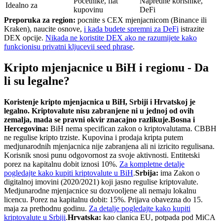
Pocetnike, fiat
Napredne korisnike,
Idealno za
kupovinu
DeFi
Preporuka za region:
pocnite s CEX mjenjacnicom (Binance ili
Kraken), naucite osnove,
i kada budete spremni za DeFi
istrazite
DEX opcije.
Nikada ne koristite DEX ako ne razumijete kako
funkcionisu privatni kljucevi
i seed phrase
.
Kripto mjenjacnice u BiH i regionu - Da
li su legalne?
Koristenje kripto mjenjacnica u BiH, Srbiji i Hrvatskoj je
legalno. Kriptovalute nisu zabranjene ni u jednoj od ovih
zemalja, mada se pravni okvir znacajno razlikuje.
Bosna i
Hercegovina:
BiH nema specifican zakon o kriptovalutama. CBBH
ne regulise kripto trziste. Kupovina i prodaja kripta putem
medjunarodnih mjenjacnica nije zabranjena ali ni izricito regulisana.
Korisnik snosi punu odgovornost za svoje aktivnosti. Entitetski
porez na kapitalnu dobit iznosi 10%.
Za kompletne detalje
pogledajte kako kupiti kriptovalute u BiH
.
Srbija:
ima Zakon o
digitalnoj imovini (2020/2021) koji jasno regulise kriptovalute.
Medjunarodne mjenjacnice su dozvooljene ali nemaju lokalnu
licencu. Porez na kapitalnu dobit: 15%. Prijava obavezna do 15.
maja za prethodnu godinu.
Za detalje pogledajte kako kupiti
kriptovalute u Srbiji
.
Hrvatska:
kao clanica EU, potpada pod MiCA