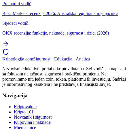
Prethodni vodič
BTC Markets recenzija 2026: Australska regulirana mjenjacnica
Sljedeći vodič
OKX recenzija: funkcije, naknade, sigurnost i rizici (2026)
Kripto
logija
.com
Sigurnost · Edukacija · Analiza
Nezavisni edukativni portal o kriptovalutama. Svi vodiči su napisani
sa fokusom na tačnost, sigurnost i praktičnu primjenu. Ne
promoviramo niti jedan coin, token, platformu ili investiciju. Sadržaj
je informativnog karaktera i ne predstavlja finansijski savjet.
Navigacija
Kriptovalute
Kripto 101
Novcanik i sigurnost
Kupovina i naknade
Mjenjacnice