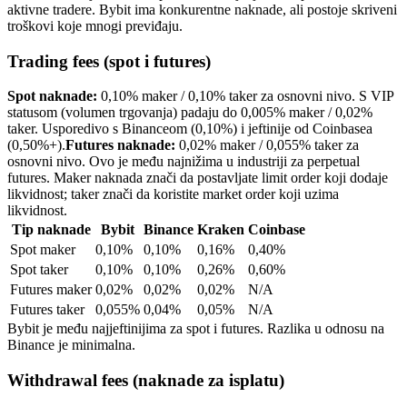
aktivne tradere. Bybit ima konkurentne naknade, ali postoje skriveni
troškovi koje mnogi previđaju.
Trading fees (spot i futures)
Spot naknade:
0,10% maker / 0,10% taker za osnovni nivo. S VIP
statusom (volumen trgovanja) padaju do 0,005% maker / 0,02%
taker. Usporedivo s Binanceom (0,10%) i jeftinije od Coinbasea
(0,50%+).
Futures naknade:
0,02% maker / 0,055% taker za
osnovni nivo. Ovo je među najnižima u industriji za perpetual
futures. Maker naknada znači da postavljate limit order koji dodaje
likvidnost; taker znači da koristite market order koji uzima
likvidnost.
Tip naknade
Bybit
Binance
Kraken
Coinbase
Spot maker
0,10%
0,10%
0,16%
0,40%
Spot taker
0,10%
0,10%
0,26%
0,60%
Futures maker
0,02%
0,02%
0,02%
N/A
Futures taker
0,055%
0,04%
0,05%
N/A
Bybit je među najjeftinijima za spot i futures. Razlika u odnosu na
Binance je minimalna.
Withdrawal fees (naknade za isplatu)