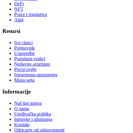
DeFi
NFT
Porez i regulativa
Alati
Resursi
Svi clanci
Pojmovnik
Usporedbe
Popularni vodici
Nedavno azurirano
Pocni ovdje
Sigurnosna upozorenja
Mapa sajta
Informacije
Naš tim autora
O nama
Uređivačka politika
Ispravke i ažuriranja
Kontakt
Odricanje od odgovornosti