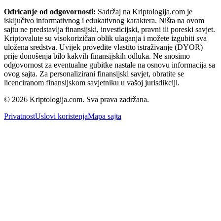
Odricanje od odgovornosti:
Sadržaj na Kriptologija.com je
isključivo informativnog i edukativnog karaktera. Ništa na ovom
sajtu ne predstavlja finansijski, investicijski, pravni ili poreski savjet.
Kriptovalute su visokorizičan oblik ulaganja i možete izgubiti sva
uložena sredstva. Uvijek provedite vlastito istraživanje (DYOR)
prije donošenja bilo kakvih finansijskih odluka. Ne snosimo
odgovornost za eventualne gubitke nastale na osnovu informacija sa
ovog sajta. Za personalizirani finansijski savjet, obratite se
licenciranom finansijskom savjetniku u vašoj jurisdikciji.
© 2026 Kriptologija.com. Sva prava zadržana.
Privatnost
Uslovi koristenja
Mapa sajta