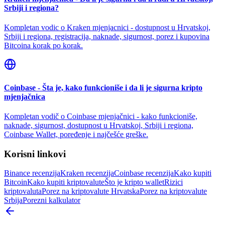
Srbiji i regiona?
Kompletan vodic o Kraken mjenjacnici - dostupnost u Hrvatskoj,
Srbiji i regiona, registracija, naknade, sigurnost, porez i kupovina
Bitcoina korak po korak.
Coinbase - Šta je, kako funkcioniše i da li je sigurna kripto
mjenjačnica
Kompletan vodič o Coinbase mjenjačnici - kako funkcioniše,
naknade, sigurnost, dostupnost u Hrvatskoj, Srbiji i regiona,
Coinbase Wallet, poređenje i najčešće greške.
Korisni linkovi
Binance recenzija
Kraken recenzija
Coinbase recenzija
Kako kupiti
Bitcoin
Kako kupiti kriptovalute
Što je kripto wallet
Rizici
kriptovaluta
Porez na kriptovalute Hrvatska
Porez na kriptovalute
Srbija
Porezni kalkulator