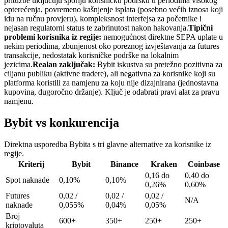
pritužbe uključuju sporiju korisničku podršku u periodima visokog
opterećenja, povremeno kašnjenje isplata (posebno većih iznosa koji
idu na ručnu provjeru), kompleksnost interfejsa za početnike i
nejasan regulatorni status te zabrinutost nakon hakovanja.
Tipični
problemi korisnika iz regije:
nemogućnost direktne SEPA uplate u
nekim periodima, zbunjenost oko poreznog izvještavanja za futures
transakcije, nedostatak korisničke podrške na lokalnim
jezicima.
Realan zaključak:
Bybit iskustva su pretežno pozitivna za
ciljanu publiku (aktivne tradere), ali negativna za korisnike koji su
platforma koristili za namjenu za koju nije dizajnirana (jednostavna
kupovina, dugoročno držanje). Ključ je odabrati pravi alat za pravu
namjenu.
Bybit vs konkurencija
Direktna usporedba Bybita s tri glavne alternative za korisnike iz
regije.
Kriterij
Bybit
Binance
Kraken
Coinbase
0,16 do
0,40 do
Spot naknade
0,10%
0,10%
0,26%
0,60%
Futures
0,02 /
0,02 /
0,02 /
N/A
naknade
0,055%
0,04%
0,05%
Broj
600+
350+
250+
250+
kriptovaluta