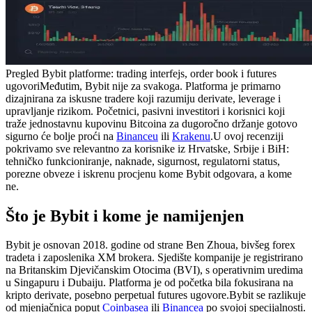
Pregled Bybit platforme: trading interfejs, order book i futures
ugovori
Međutim, Bybit nije za svakoga. Platforma je primarno
dizajnirana za iskusne tradere koji razumiju derivate, leverage i
upravljanje rizikom. Početnici, pasivni investitori i korisnici koji
traže jednostavnu kupovinu Bitcoina za dugoročno držanje gotovo
sigurno će bolje proći na
Binanceu
ili
Krakenu
.
U ovoj recenziji
pokrivamo sve relevantno za korisnike iz Hrvatske, Srbije i BiH:
tehničko funkcioniranje, naknade, sigurnost, regulatorni status,
porezne obveze i iskrenu procjenu kome Bybit odgovara, a kome
ne.
Što je Bybit i kome je namijenjen
Bybit je osnovan 2018. godine od strane Ben Zhoua, bivšeg forex
tradeta i zaposlenika XM brokera. Sjedište kompanije je registrirano
na Britanskim Djevičanskim Otocima (BVI), s operativnim uredima
u Singapuru i Dubaiju. Platforma je od početka bila fokusirana na
kripto derivate, posebno perpetual futures ugovore.
Bybit se razlikuje
od mjenjačnica poput
Coinbasea
ili
Binancea
po svojoj specijalnosti.