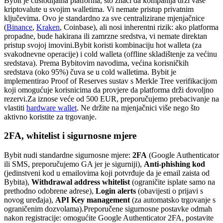
Bybit je custodijalna platforma, što znači da kompanija drži vaše
kriptovalute u svojim walletima. Vi nemate pristup privatnim
ključevima. Ovo je standardno za sve centralizirane mjenjačnice
(
Binance
,
Kraken
, Coinbase), ali nosi inherentni rizik: ako platforma
propadne, bude hakirana ili zamrzne sredstva, vi nemate direktan
pristup svojoj imovini.
Bybit koristi kombinaciju hot walleta (za
svakodnevne operacije) i cold walleta (offline skladištenje za većinu
sredstava). Prema Bybitovim navodima, većina korisničkih
sredstava (oko 95%) čuva se u cold walletima. Bybit je
implementirao Proof of Reserves sustav s Merkle Tree verifikacijom
koji omogućuje korisnicima da provjere da platforma drži dovoljno
rezervi.
Za iznose veće od 500 EUR, preporučujemo prebacivanje na
vlastiti
hardware wallet
. Ne držite na mjenjačnici više nego što
aktivno koristite za trgovanje.
2FA, whitelist i sigurnosne mjere
Bybit nudi standardne sigurnosne mjere:
2FA
(Google Authenticator
ili SMS, preporučujemo GA jer je sigurniji),
Anti-phishing kod
(jedinstveni kod u emailovima koji potvrđuje da je email zaista od
Bybita),
Withdrawal address whitelist
(ograničite isplate samo na
prethodno odobrene adrese),
Login alerts
(obavijesti o prijavi s
novog uređaja),
API Key management
(za automatsko trgovanje s
ograničenim dozvolama).
Preporučene sigurnosne postavke odmah
nakon registracije: omogućite Google Authenticator 2FA, postavite