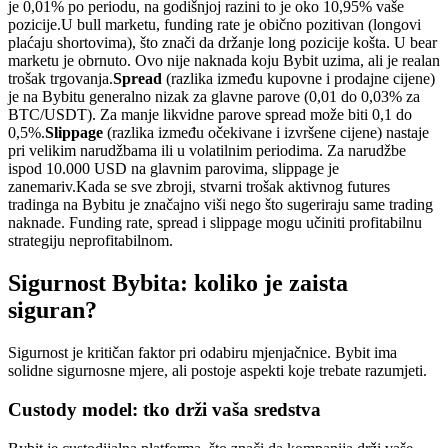
je 0,01% po periodu, na godišnjoj razini to je oko 10,95% vaše
pozicije.
U bull marketu, funding rate je obično pozitivan (longovi
plaćaju shortovima), što znači da držanje long pozicije košta. U bear
marketu je obrnuto. Ovo nije naknada koju Bybit uzima, ali je realan
trošak trgovanja.
Spread
(razlika između kupovne i prodajne cijene)
je na Bybitu generalno nizak za glavne parove (0,01 do 0,03% za
BTC/USDT). Za manje likvidne parove spread može biti 0,1 do
0,5%.
Slippage
(razlika između očekivane i izvršene cijene) nastaje
pri velikim narudžbama ili u volatilnim periodima. Za narudžbe
ispod 10.000 USD na glavnim parovima, slippage je
zanemariv.
Kada se sve zbroji, stvarni trošak aktivnog futures
tradinga na Bybitu je značajno viši nego što sugeriraju same trading
naknade. Funding rate, spread i slippage mogu učiniti profitabilnu
strategiju neprofitabilnom.
Sigurnost Bybita: koliko je zaista
siguran?
Sigurnost je kritičan faktor pri odabiru mjenjačnice. Bybit ima
solidne sigurnosne mjere, ali postoje aspekti koje trebate razumjeti.
Custody model: tko drži vaša sredstva