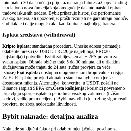
minimalno 30 dana učenja prije razmatranja futures-a.
Copy Trading
je relativno nova funkcija koja omogućuje da automatski kopirate
tradove iskusnih tradera. Bybit prikazuje historijske performanse
svakog tradera, ali upozorenje: prošli rezultati ne garantiraju buduće.
Gubitak je i dalje moguć čak i kad kopirate 'najboljeg' tradera.
Isplata sredstava (withdrawal)
Kripto isplata:
standardna procedura. Unesite adresu primatelja,
odaberite mrežu (za USDT: TRC20 je najjeftinija, ERC20
najskuplja) i potvrdite. Bybit zahtijeva email + 2FA potvrdu za
svaku isplatu. Obrada obično traje 5 do 30 minuta, ali u rijetkim
slučajevima može trajati do 24 sata (ručna provjera za veće
iznose).
Fiat isplata:
dostupna u ograničenom broju valuta i regija.
Za EUR isplatu, provjeri aktualno stanje na bybit.com jer se
dostupnost mijenja. Alternativa: konvertiraj u USDT, pošalji na
Binance i isplati SEPA-om.
Česta kašnjenja:
korisnici povremeno
prijavljuju sporije isplate u periodima visokog volumena (tržišni
padovi, veliki pokreti cijena). Bybit navodi da je to zbog sigurnosnih
provjera, ne zbog nedostatka likvidnosti.
Bybit naknade: detaljna analiza
Naknade su ključni faktor pri odabiru mjenjačnice, posebno za