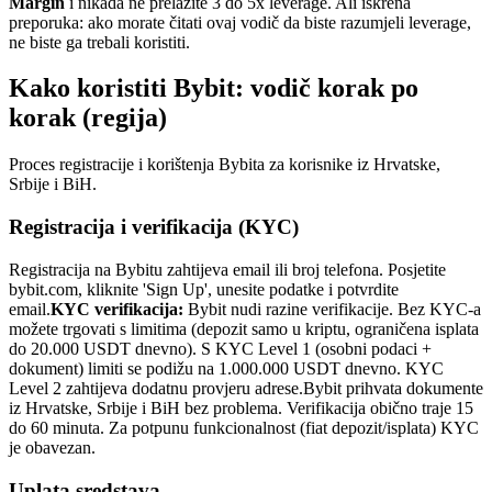
Margin
i nikada ne prelazite 3 do 5x leverage. Ali iskrena
preporuka: ako morate čitati ovaj vodič da biste razumjeli leverage,
ne biste ga trebali koristiti.
Kako koristiti Bybit: vodič korak po
korak (regija)
Proces registracije i korištenja Bybita za korisnike iz Hrvatske,
Srbije i BiH.
Registracija i verifikacija (KYC)
Registracija na Bybitu zahtijeva email ili broj telefona. Posjetite
bybit.com, kliknite 'Sign Up', unesite podatke i potvrdite
email.
KYC verifikacija:
Bybit nudi razine verifikacije. Bez KYC-a
možete trgovati s limitima (depozit samo u kriptu, ograničena isplata
do 20.000 USDT dnevno). S KYC Level 1 (osobni podaci +
dokument) limiti se podižu na 1.000.000 USDT dnevno. KYC
Level 2 zahtijeva dodatnu provjeru adrese.
Bybit prihvata dokumente
iz Hrvatske, Srbije i BiH bez problema. Verifikacija obično traje 15
do 60 minuta. Za potpunu funkcionalnost (fiat depozit/isplata) KYC
je obavezan.
Uplata sredstava