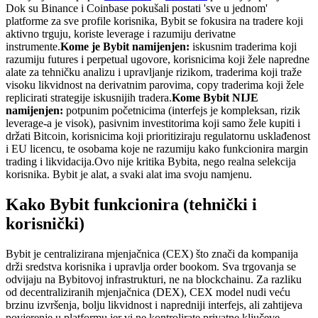
Dok su Binance i Coinbase pokušali postati 'sve u jednom'
platforme za sve profile korisnika, Bybit se fokusira na tradere koji
aktivno trguju, koriste leverage i razumiju derivatne
instrumente.
Kome je Bybit namijenjen:
iskusnim traderima koji
razumiju futures i perpetual ugovore, korisnicima koji žele napredne
alate za tehničku analizu i upravljanje rizikom, traderima koji traže
visoku likvidnost na derivatnim parovima, copy traderima koji žele
replicirati strategije iskusnijih tradera.
Kome Bybit NIJE
namijenjen:
potpunim početnicima (interfejs je kompleksan, rizik
leverage-a je visok), pasivnim investitorima koji samo žele kupiti i
držati Bitcoin, korisnicima koji prioritiziraju regulatornu usklađenost
i EU licencu, te osobama koje ne razumiju kako funkcionira margin
trading i likvidacija.
Ovo nije kritika Bybita, nego realna selekcija
korisnika. Bybit je alat, a svaki alat ima svoju namjenu.
Kako Bybit funkcionira (tehnički i
korisnički)
Bybit je centralizirana mjenjačnica (CEX) što znači da kompanija
drži sredstva korisnika i upravlja order bookom. Sva trgovanja se
odvijaju na Bybitovoj infrastrukturi, ne na blockchainu. Za razliku
od decentraliziranih mjenjačnica (DEX), CEX model nudi veću
brzinu izvršenja, bolju likvidnost i napredniji interfejs, ali zahtijeva
povjerenje u platformu jer vi ne kontrolirate privatne ključeve.