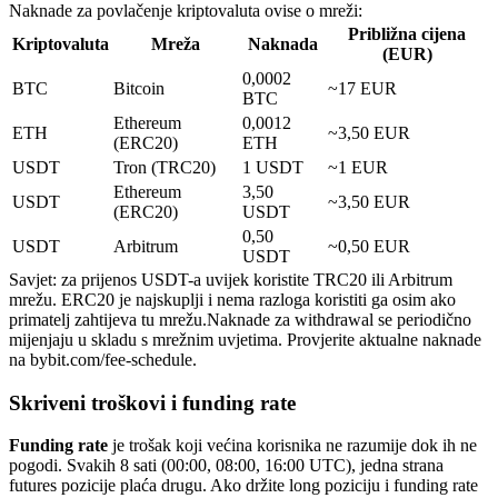
Naknade za povlačenje kriptovaluta ovise o mreži:
Približna cijena
Kriptovaluta
Mreža
Naknada
(EUR)
0,0002
BTC
Bitcoin
~17 EUR
BTC
Ethereum
0,0012
ETH
~3,50 EUR
(ERC20)
ETH
USDT
Tron (TRC20)
1 USDT
~1 EUR
Ethereum
3,50
USDT
~3,50 EUR
(ERC20)
USDT
0,50
USDT
Arbitrum
~0,50 EUR
USDT
Savjet: za prijenos USDT-a uvijek koristite TRC20 ili Arbitrum
mrežu. ERC20 je najskuplji i nema razloga koristiti ga osim ako
primatelj zahtijeva tu mrežu.
Naknade za withdrawal se periodično
mijenjaju u skladu s mrežnim uvjetima. Provjerite aktualne naknade
na bybit.com/fee-schedule.
Skriveni troškovi i funding rate
Funding rate
je trošak koji većina korisnika ne razumije dok ih ne
pogodi. Svakih 8 sati (00:00, 08:00, 16:00 UTC), jedna strana
futures pozicije plaća drugu. Ako držite long poziciju i funding rate