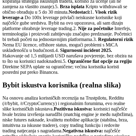
kopiranja strategija iskusnijih tradera, korisno za učenje (ali ne
zamjena za vlastito znanje).
5.
Brza isplata
Kripto withdrawali se
obično obrađuju u 5 do 30 minuta.
Nedostaci:
1.
Visok rizik
leverage-a
Do 100x leverage privlači neiskusne korisnike koji
najčešće gube sredstva. Bybit na ovo upozorava, ali sam dizajn
platforme ohrabruje leverage trading.
2.
Nije za početnike
Interfejs,
terminologija i proizvodi zahtijevaju značajno predznanje. Početnici
bi trebali početi na jednostavnijim platformama.
3.
Regulatorni rizik
Nema EU licence, offshore status, mogući problemi s MiCA
usklađenošću u budućnosti.
4.
Sigurnosni incident 2025.
Hakovanje od 1,5 milijardi USD narušava povjerenje, bez obzira na
to što su korisnici nadoknađeni.
5.
Ograničene fiat opcije za regiju
Direktne SEPA uplate su ograničene; većina korisnika koristi
posredni put preko Binancea.
Bybit iskustva korisnika (realna slika)
Na osnovu analiza korisničkih recenzija na Trustpilotu, Redditu
(/r/bybit, /r/CryptoCurrency) i regionalnim forumima, evo realne
slike korisničkih iskustava.
Pozitivna iskustva:
korisnici najčešće
hvale brzinu izvršenja narudžbi (matchig engine je među najbržima),
niske futures naknade, kvalitetu mobilne aplikacije (stabilna, brza,
intuitivna za iskusne tradere), copy trading funkciju i redovite
trading natjecanja s nagradama.
Negativna iskustva:
najčešće