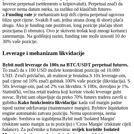
Inverse perpetual (settlements u kriptovaluti). Perpetual znači da
ugovor nema datum isteka, za razliku od klasičnih futures-
a.
Funding rate
je mehanizam koji drži cijenu perpetual ugovora
blizu spot cijene. Svakih 8 sati, jedna strana (long ili short) plaća
drugu. Ako je funding rate pozitivan, long pozicije plaćaju short
pozicijama (i obrnuto). Ovo je skriveni trošak koji mnogi korisnici
zanemaruju. Na godišnjoj razini, funding rate može iznositi 10 do
30% vaše pozicije.
Leverage i mehanizam likvidacije
Bybit nudi leverage do 100x na BTC/USDT perpetual futures.
To znači da s 100 USD možete kontrolirati poziciju od 10.000
USD. Zvuči privlačno, ali realnost je brutalna.
S 10x leverage-om,
pad cijene od 10% znači gubitak 100% vaše pozicije (likvidacija). S
50x leverage-om, pad od 2% vas likvidira. S 100x, dovoljno je 1%.
Statistički, većina retail tradera koji koriste visoki leverage gubi
novac. Bybit sam objavljuje da preko 70% futures tradera završi u
gubitku.
Kako funkcionira likvidacija:
kada vaš margin padne
ispod razine održavanja (maintenance margin), Bybitov liquidation
engine automatski zatvara poziciju. Nema upozorenja, nema
odgode. Sredstva su izgubljena.
Bybit nudi 'Isolated Margin'
(riskirate samo margin za tu poziciju) i 'Cross Margin' (riskirate cijeli
balance). Za početnike u futuresima:
uvijek koristite Isolated