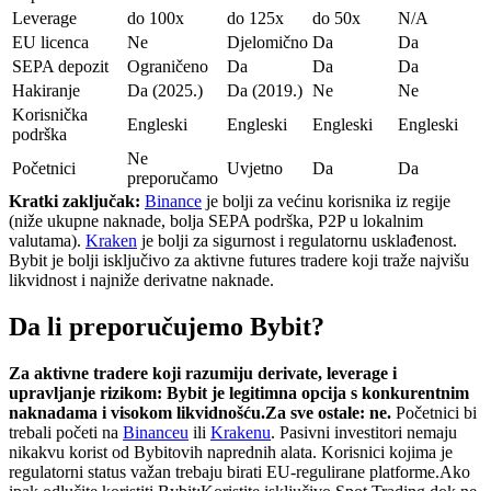
Leverage
do 100x
do 125x
do 50x
N/A
EU licenca
Ne
Djelomično
Da
Da
SEPA depozit
Ograničeno
Da
Da
Da
Hakiranje
Da (2025.)
Da (2019.)
Ne
Ne
Korisnička
Engleski
Engleski
Engleski
Engleski
podrška
Ne
Početnici
Uvjetno
Da
Da
preporučamo
Kratki zaključak:
Binance
je bolji za većinu korisnika iz regije
(niže ukupne naknade, bolja SEPA podrška, P2P u lokalnim
valutama).
Kraken
je bolji za sigurnost i regulatornu usklađenost.
Bybit je bolji isključivo za aktivne futures tradere koji traže najvišu
likvidnost i najniže derivatne naknade.
Da li preporučujemo Bybit?
Za aktivne tradere koji razumiju derivate, leverage i
upravljanje rizikom: Bybit je legitimna opcija s konkurentnim
naknadama i visokom likvidnošću.
Za sve ostale: ne.
Početnici bi
trebali početi na
Binanceu
ili
Krakenu
. Pasivni investitori nemaju
nikakvu korist od Bybitovih naprednih alata. Korisnici kojima je
regulatorni status važan trebaju birati EU-regulirane platforme.
Ako