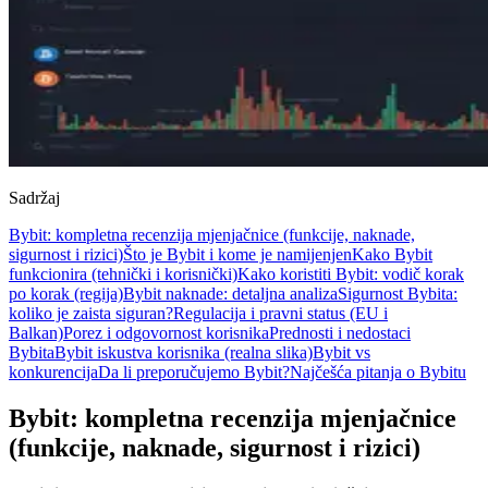
Sadržaj
Bybit: kompletna recenzija mjenjačnice (funkcije, naknade,
sigurnost i rizici)
Što je Bybit i kome je namijenjen
Kako Bybit
funkcionira (tehnički i korisnički)
Kako koristiti Bybit: vodič korak
po korak (regija)
Bybit naknade: detaljna analiza
Sigurnost Bybita:
koliko je zaista siguran?
Regulacija i pravni status (EU i
Balkan)
Porez i odgovornost korisnika
Prednosti i nedostaci
Bybita
Bybit iskustva korisnika (realna slika)
Bybit vs
konkurencija
Da li preporučujemo Bybit?
Najčešća pitanja o Bybitu
Bybit: kompletna recenzija mjenjačnice
(funkcije, naknade, sigurnost i rizici)