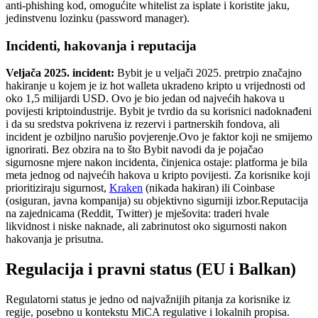
anti-phishing kod, omogućite whitelist za isplate i koristite jaku,
jedinstvenu lozinku (password manager).
Incidenti, hakovanja i reputacija
Veljača 2025. incident:
Bybit je u veljači 2025. pretrpio značajno
hakiranje u kojem je iz hot walleta ukradeno kripto u vrijednosti od
oko 1,5 milijardi USD. Ovo je bio jedan od najvećih hakova u
povijesti kriptoindustrije. Bybit je tvrdio da su korisnici nadoknađeni
i da su sredstva pokrivena iz rezervi i partnerskih fondova, ali
incident je ozbiljno narušio povjerenje.
Ovo je faktor koji ne smijemo
ignorirati. Bez obzira na to što Bybit navodi da je pojačao
sigurnosne mjere nakon incidenta, činjenica ostaje: platforma je bila
meta jednog od najvećih hakova u kripto povijesti. Za korisnike koji
prioritiziraju sigurnost,
Kraken
(nikada hakiran) ili Coinbase
(osiguran, javna kompanija) su objektivno sigurniji izbor.
Reputacija
na zajednicama (Reddit, Twitter) je mješovita: traderi hvale
likvidnost i niske naknade, ali zabrinutost oko sigurnosti nakon
hakovanja je prisutna.
Regulacija i pravni status (EU i Balkan)
Regulatorni status je jedno od najvažnijih pitanja za korisnike iz
regije, posebno u kontekstu MiCA regulative i lokalnih propisa.