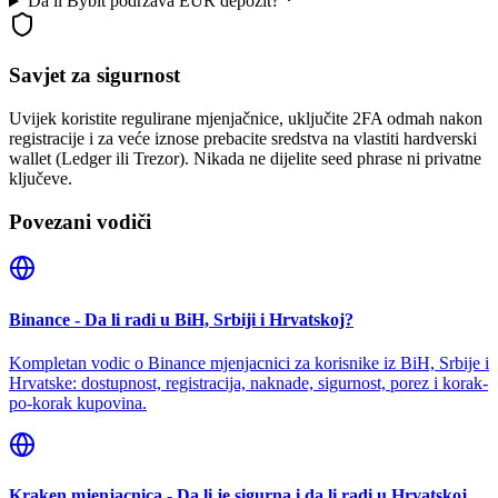
Da li Bybit podržava EUR depozit?
Savjet za sigurnost
Uvijek koristite regulirane mjenjačnice, uključite 2FA odmah nakon
registracije i za veće iznose prebacite sredstva na vlastiti hardverski
wallet (Ledger ili Trezor). Nikada ne dijelite seed phrase ni privatne
ključeve.
Povezani vodiči
Binance - Da li radi u BiH, Srbiji i Hrvatskoj?
Kompletan vodic o Binance mjenjacnici za korisnike iz BiH, Srbije i
Hrvatske: dostupnost, registracija, naknade, sigurnost, porez i korak-
po-korak kupovina.
Kraken mjenjacnica - Da li je sigurna i da li radi u Hrvatskoj,