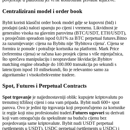
Centralizirani model i order book
Bybit koristi klasični order book model gdje se kupovni (bid) i
prodajni (ask) nalozi uparuju po cijeni i vremenu. Likvidnost je
generalno visoka na glavnim parovima (BTC/USDT, ETH/USDT),
s prosječnim spreadom ispod 0,01% za BTC perpetual futures.
Bitno
za razumijevanje: cijena na Bybitu nije 'Bybitova cijena'. Cijena se
formira iz ponude i potražnje korisnika na platformi. Mark Price
(referentna cijena) se računa kao prosjek cijena s više mjenjačnica,
što sprečava manipulaciju i neopravdane likvidacije.
Bybitov
matching engine obrađuje do 100.000 transakcija po sekundi s
latencijom ispod 10 milisekundi, što je relevantno samo za
algoritamske i visokofrekventne tradere.
Spot, Futures i Perpetual Contracts
Spot trgovanje
je najjednostavniji oblik: kupujete kriptovalutu po
trenutnoj tržišnoj cijeni i ona vam pripada. Bybit nudi 600+ spot
parova. Ovo je jedini tip trgovanja koji preporučujemo za korisnike
iz regije koji nisu profesionalni traderi.
Futures ugovori
su derivati
koji vam omogućuju da spekulirate na buduću cijenu bez
posjedovanja same kriptovalute. Bybit nudi USDT perpetual
(settlements u USDT), USDC perpetual (settlements u USDC) i