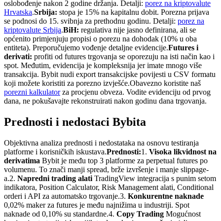
oslobođenje nakon 2 godine držanja. Detalji:
porez na kriptovalute
Hrvatska
.
Srbija:
stopa je 15% na kapitalnu dobit. Porezna prijava
se podnosi do 15. svibnja za prethodnu godinu. Detalji:
porez na
kriptovalute Srbija
.
BiH:
regulativa nije jasno definirana, ali se
općenito primjenjuju propisi o porezu na dohodak (10% u oba
entiteta). Preporučujemo vođenje detaljne evidencije.
Futures i
derivati:
profiti od futures trgovanja se oporezuju na isti način kao i
spot. Međutim, evidencija je kompleksnija jer imate mnogo više
transakcija. Bybit nudi export transakcijske povijesti u CSV formatu
koji možete koristiti za porezno izvješće.
Obavezno koristite naš
porezni kalkulator
za procjenu obveza. Vodite evidenciju od prvog
dana, ne pokušavajte rekonstruirati nakon godinu dana trgovanja.
Prednosti i nedostaci Bybita
Objektivna analiza prednosti i nedostataka na osnovu testiranja
platforme i korisničkih iskustava.
Prednosti:
1.
Visoka likvidnost na
derivatima
Bybit je među top 3 platforme za perpetual futures po
volumenu. To znači manji spread, brže izvršenje i manje slippage-
a.
2.
Napredni trading alati
TradingView integracija s punim setom
indikatora, Position Calculator, Risk Management alati, Conditional
orderi i API za automatsko trgovanje.
3.
Konkurentne naknade
0,02% maker za futures je među najnižima u industriji. Spot
naknade od 0,10% su standardne.
4.
Copy Trading
Mogućnost