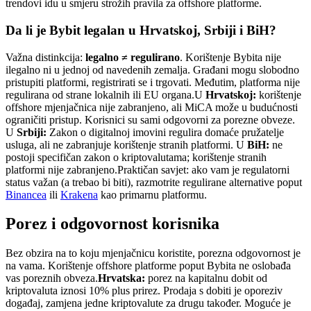
trendovi idu u smjeru strožih pravila za offshore platforme.
Da li je Bybit legalan u Hrvatskoj, Srbiji i BiH?
Važna distinkcija:
legalno ≠ regulirano
. Korištenje Bybita nije
ilegalno ni u jednoj od navedenih zemalja. Građani mogu slobodno
pristupiti platformi, registrirati se i trgovati. Međutim, platforma nije
regulirana od strane lokalnih ili EU organa.
U
Hrvatskoj:
korištenje
offshore mjenjačnica nije zabranjeno, ali MiCA može u budućnosti
ograničiti pristup. Korisnici su sami odgovorni za porezne obveze.
U
Srbiji:
Zakon o digitalnoj imovini regulira domaće pružatelje
usluga, ali ne zabranjuje korištenje stranih platformi. U
BiH:
ne
postoji specifičan zakon o kriptovalutama; korištenje stranih
platformi nije zabranjeno.
Praktičan savjet: ako vam je regulatorni
status važan (a trebao bi biti), razmotrite regulirane alternative poput
Binancea
ili
Krakena
kao primarnu platformu.
Porez i odgovornost korisnika
Bez obzira na to koju mjenjačnicu koristite, porezna odgovornost je
na vama. Korištenje offshore platforme poput Bybita ne oslobađa
vas poreznih obveza.
Hrvatska:
porez na kapitalnu dobit od
kriptovaluta iznosi 10% plus prirez. Prodaja s dobiti je oporeziv
događaj, zamjena jedne kriptovalute za drugu također. Moguće je