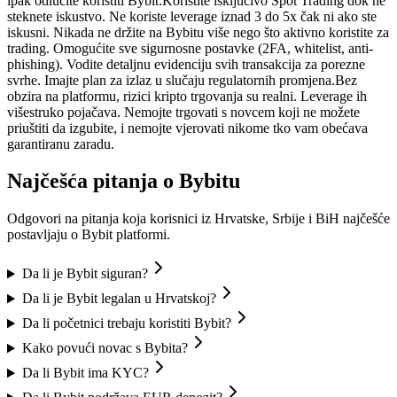
ipak odlučite koristiti Bybit:
Koristite isključivo Spot Trading dok ne
steknete iskustvo. Ne koriste leverage iznad 3 do 5x čak ni ako ste
iskusni. Nikada ne držite na Bybitu više nego što aktivno koristite za
trading. Omogućite sve sigurnosne postavke (2FA, whitelist, anti-
phishing). Vodite detaljnu evidenciju svih transakcija za porezne
svrhe. Imajte plan za izlaz u slučaju regulatornih promjena.
Bez
obzira na platformu, rizici kripto trgovanja su realni. Leverage ih
višestruko pojačava. Nemojte trgovati s novcem koji ne možete
priuštiti da izgubite, i nemojte vjerovati nikome tko vam obećava
garantiranu zaradu.
Najčešća pitanja o Bybitu
Odgovori na pitanja koja korisnici iz Hrvatske, Srbije i BiH najčešće
postavljaju o Bybit platformi.
Da li je Bybit siguran?
Da li je Bybit legalan u Hrvatskoj?
Da li početnici trebaju koristiti Bybit?
Kako povući novac s Bybita?
Da li Bybit ima KYC?