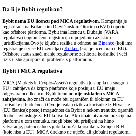
Da li je Bybit reguliran?
Bybit nema EU licencu pod MiCA regulativom.
Kompanija je
registrirana na Britanskim Djevičanskim Otocima (BVI) i operira
kao offshore platforma. Bybit ima licencu u Dubaiju (VARA
regulativa) i ograničenu registraciju u pojedinim azijskim
jurisdikcijama.
Ovo je ključna razlika u odnosu na
Binance
(koji ima
registracije u više EU zemalja) i
Kraken
(koji je licenciran u EU).
Offshore status znači manje regulatorne zaštite za korisnike i veći
rizik u slučaju spora ili problema s platformom.
Bybit i MiCA regulativa
MiCA (Markets in Crypto-Assets) regulativa je stupila na snagu u
EU i zahtijeva da kripto platforme koje posluju u EU imaju
odgovarajuću licencu. Bybit trenutno
nije usklađen s MiCA
zahtjevima
, što znači da može biti ograničen ili blokiran za EU
korisnike u budućnosti.
Ovo je realan rizik za korisnike iz Hrvatske
(EU članica): postoji mogućnost da Bybit u nekom trenutku ograniči
ili obustavi usluge za EU korisnike. Ako imate otvorene pozicije na
platformi u tom trenutku, mogli biste biti prisiljeni na hitno
zatvaranje, potencijalno s gubitkom.
Za korisnike iz Srbije i BiH
(koje nisu u EU), MiCA direktno ne utječe, ali globalni regulatorni