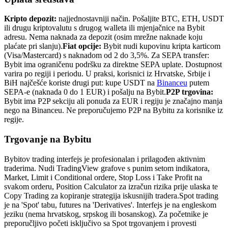
Kripto depozit:
najjednostavniji način. Pošaljite BTC, ETH, USDT
ili drugu kriptovalutu s drugog walleta ili mjenjačnice na Bybit
adresu. Nema naknada za depozit (osim mrežne naknade koju
plaćate pri slanju).
Fiat opcije:
Bybit nudi kupovinu kripta karticom
(Visa/Mastercard) s naknadom od 2 do 3,5%. Za SEPA transfer:
Bybit ima ograničenu podršku za direktne SEPA uplate. Dostupnost
varira po regiji i periodu. U praksi, korisnici iz Hrvatske, Srbije i
BiH najčešće koriste drugi put: kupe USDT na
Binanceu
putem
SEPA-e (naknada 0 do 1 EUR) i pošalju na Bybit.
P2P trgovina:
Bybit ima P2P sekciju ali ponuda za EUR i regiju je značajno manja
nego na Binanceu. Ne preporučujemo P2P na Bybitu za korisnike iz
regije.
Trgovanje na Bybitu
Bybitov trading interfejs je profesionalan i prilagođen aktivnim
traderima. Nudi TradingView grafove s punim setom indikatora,
Market, Limit i Conditional ordere, Stop Loss i Take Profit na
svakom orderu, Position Calculator za izračun rizika prije ulaska te
Copy Trading za kopiranje strategija iskusnijih tradera.
Spot trading
je na 'Spot' tabu, futures na 'Derivatives'. Interfejs je na engleskom
jeziku (nema hrvatskog, srpskog ili bosanskog). Za početnike je
preporučljivo početi isključivo sa Spot trgovanjem i provesti