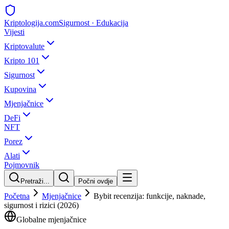
Kripto
logija
.com
Sigurnost · Edukacija
Vijesti
Kriptovalute
Kripto 101
Sigurnost
Kupovina
Mjenjačnice
DeFi
NFT
Porez
Alati
Pojmovnik
Pretraži...
Počni ovdje
Početna
Mjenjačnice
Bybit recenzija: funkcije, naknade,
sigurnost i rizici (2026)
Globalne mjenjačnice