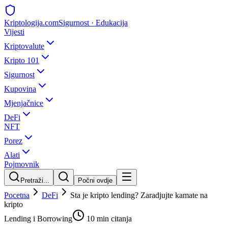
Kripto
logija
.com
Sigurnost · Edukacija
Vijesti
Kriptovalute
Kripto 101
Sigurnost
Kupovina
Mjenjačnice
DeFi
NFT
Porez
Alati
Pojmovnik
Pretraži...
Počni ovdje
Pocetna
DeFi
Sta je kripto lending? Zaradjujte kamate na
kripto
Lending i Borrowing
10 min
citanja