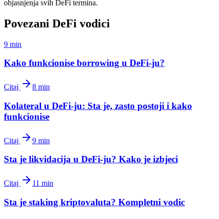
objasnjenja svih DeFi termina.
Povezani DeFi vodici
9 min
Kako funkcionise borrowing u DeFi-ju?
Citaj
8 min
Kolateral u DeFi-ju: Sta je, zasto postoji i kako
funkcionise
Citaj
9 min
Sta je likvidacija u DeFi-ju? Kako je izbjeci
Citaj
11 min
Sta je staking kriptovaluta? Kompletni vodic