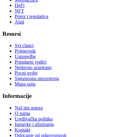
DeFi
NFT
Porez i regulativa
Alati
Resursi
Svi clanci
Pojmovnik
Usporedbe
Popularni vodici
Nedavno azurirano
Pocni ovdje
Sigurnosna upozorenja
Mapa sajta
Informacije
Naš tim autora
O nama
Uređivačka politika
Ispravke i ažuriranja
Kontakt
Odricanje od odgovornosti