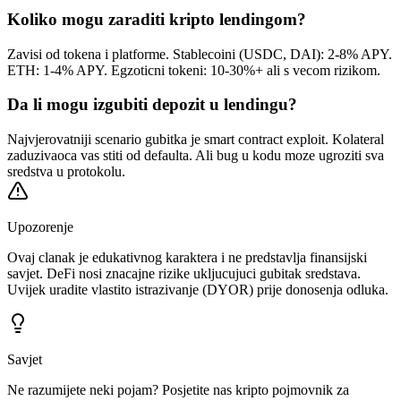
Koliko mogu zaraditi kripto lendingom?
Zavisi od tokena i platforme. Stablecoini (USDC, DAI): 2-8% APY.
ETH: 1-4% APY. Egzoticni tokeni: 10-30%+ ali s vecom rizikom.
Da li mogu izgubiti depozit u lendingu?
Najvjerovatniji scenario gubitka je smart contract exploit. Kolateral
zaduzivaoca vas stiti od defaulta. Ali bug u kodu moze ugroziti sva
sredstva u protokolu.
Upozorenje
Ovaj clanak je edukativnog karaktera i ne predstavlja finansijski
savjet. DeFi nosi znacajne rizike ukljucujuci gubitak sredstava.
Uvijek uradite vlastito istrazivanje (DYOR) prije donosenja odluka.
Savjet
Ne razumijete neki pojam? Posjetite nas kripto pojmovnik za