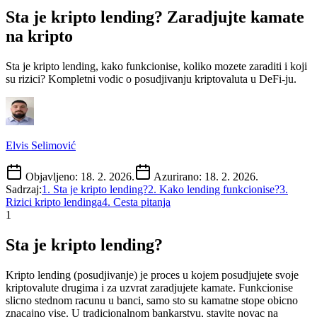
Sta je kripto lending? Zaradjujte kamate
na kripto
Sta je kripto lending, kako funkcionise, koliko mozete zaraditi i koji
su rizici? Kompletni vodic o posudjivanju kriptovaluta u DeFi-ju.
Elvis Selimović
Objavljeno:
18. 2. 2026.
Azurirano:
18. 2. 2026.
Sadrzaj:
1
.
Sta je kripto lending?
2
.
Kako lending funkcionise?
3
.
Rizici kripto lendinga
4
.
Cesta pitanja
1
Sta je kripto lending?
Kripto lending (posudjivanje) je proces u kojem posudjujete svoje
kriptovalute drugima i za uzvrat zaradjujete kamate. Funkcionise
slicno stednom racunu u banci, samo sto su kamatne stope obicno
znacajno vise. U tradicionalnom bankarstvu, stavite novac na