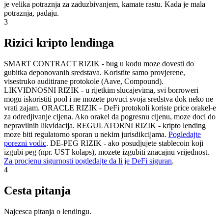
je velika potraznja za zaduzbivanjem, kamate rastu. Kada je mala
potraznja, padaju.
3
Rizici kripto lendinga
SMART CONTRACT RIZIK - bug u kodu moze dovesti do
gubitka deponovanih sredstava. Koristite samo provjerene,
visestruko auditirane protokole (Aave, Compound).
LIKVIDNOSNI RIZIK - u rijetkim slucajevima, svi borroweri
mogu iskoristiti pool i ne mozete povuci svoja sredstva dok neko ne
vrati zajam. ORACLE RIZIK - DeFi protokoli koriste price orakel-e
za odredjivanje cijena. Ako orakel da pogresnu cijenu, moze doci do
nepravilnih likvidacija. REGULATORNI RIZIK - kripto lending
moze biti regulatorno sporan u nekim jurisdikcijama.
Pogledajte
porezni vodic
. DE-PEG RIZIK - ako posudjujete stablecoin koji
izgubi peg (npr. UST kolaps), mozete izgubiti znacajnu vrijednost.
Za procjenu sigurnosti pogledajte da li je DeFi siguran
.
4
Cesta pitanja
Najcesca pitanja o lendingu.