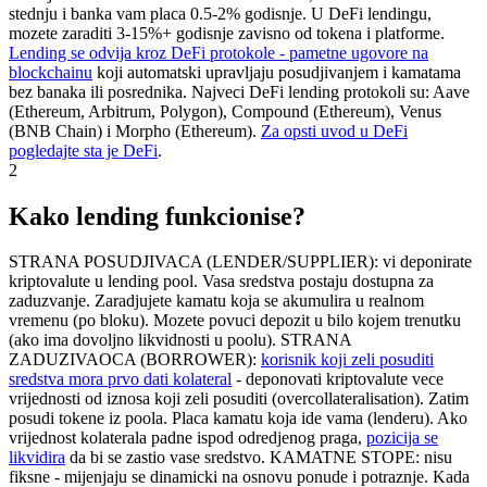
stednju i banka vam placa 0.5-2% godisnje. U DeFi lendingu,
mozete zaraditi 3-15%+ godisnje zavisno od tokena i platforme.
Lending se odvija kroz DeFi protokole - pametne ugovore na
blockchainu
koji automatski upravljaju posudjivanjem i kamatama
bez banaka ili posrednika. Najveci DeFi lending protokoli su: Aave
(Ethereum, Arbitrum, Polygon), Compound (Ethereum), Venus
(BNB Chain) i Morpho (Ethereum).
Za opsti uvod u DeFi
pogledajte sta je DeFi
.
2
Kako lending funkcionise?
STRANA POSUDJIVACA (LENDER/SUPPLIER): vi deponirate
kriptovalute u lending pool. Vasa sredstva postaju dostupna za
zaduzvanje. Zaradjujete kamatu koja se akumulira u realnom
vremenu (po bloku). Mozete povuci depozit u bilo kojem trenutku
(ako ima dovoljno likvidnosti u poolu). STRANA
ZADUZIVAOCA (BORROWER):
korisnik koji zeli posuditi
sredstva mora prvo dati kolateral
- deponovati kriptovalute vece
vrijednosti od iznosa koji zeli posuditi (overcollateralisation). Zatim
posudi tokene iz poola. Placa kamatu koja ide vama (lenderu). Ako
vrijednost kolaterala padne ispod odredjenog praga,
pozicija se
likvidira
da bi se zastio vase sredstvo. KAMATNE STOPE: nisu
fiksne - mijenjaju se dinamicki na osnovu ponude i potraznje. Kada