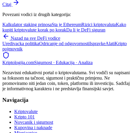
Citaj
Povezani vodici iz drugih kategorija:
Kalkulator staking prinosa
Sta je Ethereum
Rizici kriptovaluta
Kako
kupiti kriptovalute korak po korak
Da li je DeFi siguran
Nazad na sve DeFi vodice
Uredivacka politika
Odricanje od odgovornosti
Ispravke
Alati
Kripto
pojmovnik
Kripto
logija
.com
Sigurnost · Edukacija · Analiza
Nezavisni edukativni portal o kriptovalutama. Svi vodiči su napisani
sa fokusom na tačnost, sigurnost i praktičnu primjenu. Ne
promoviramo niti jedan coin, token, platformu ili investiciju. Sadržaj
je informativnog karaktera i ne predstavlja finansijski savjet.
Navigacija
Kriptovalute
Kripto 101
Novcanik i sigurnost
Kupovina i naknade
Mjenjacnice