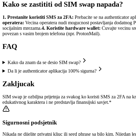
Kako se zastititi od SIM swap napada?
1. Prestanite koristiti SMS za 2FA:
Prebacite se na authenticator ap
operatera:
Vecina operatera nudi mogucnost postavljanja dodatnog PI
socijalnim mrezama.
4. Koristite hardware wallet:
Cuvajte vecinu sr
povezan s vasim brojem telefona (npr. ProtonMail).
FAQ
Kako da znam da se desio SIM swap?
Da li je authenticator aplikacija 100% sigurna?
Zakljucak
SIM swap je ozbiljna prijetnja za svakog ko koristi SMS za 2FA na krip
edukativnog karaktera i ne predstavlja finansijski savjet.*
Sigurnosni podsjetnik
Nikada ne dijelite privatni kljuc ili seed phrase sa bilo kim. Nijedan l