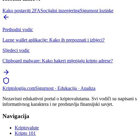
Kako postaviti 2FA
Socijalni inzenjering
Sigurnost lozinke
Prethodni vodic
Lazne wallet aplikacije: Kako ih prepoznati i izbjeci?
Sljedeci vodic
Clipboard malware: Kako hakeri mijenjaju kripto adrese?
Kripto
logija
.com
Sigurnost · Edukacija · Analiza
Nezavisni edukativni portal o kriptovalutama. Svi vodiči su napisani s
informativnog karaktera i ne predstavlja finansijski savjet.
Navigacija
Kriptovalute
Kripto 101