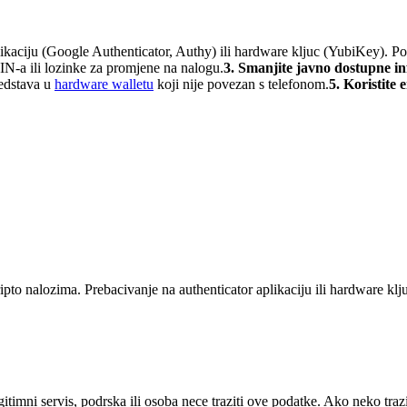
likaciju (Google Authenticator, Authy) ili hardware kljuc (YubiKey). P
N-a ili lozinke za promjene na nalogu.
3. Smanjite javno dostupne in
edstava u
hardware walletu
koji nije povezan s telefonom.
5. Koristite 
to nalozima. Prebacivanje na authenticator aplikaciju ili hardware klju
egitimni servis, podrska ili osoba nece traziti ove podatke. Ako neko traz