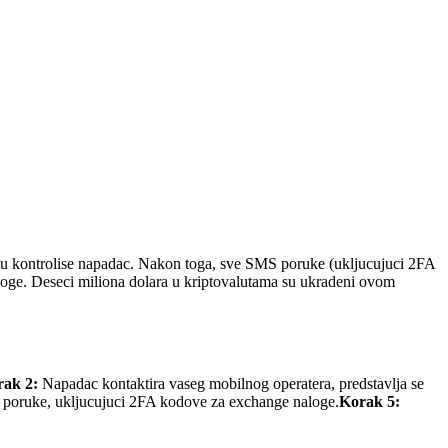
oju kontrolise napadac. Nakon toga, sve SMS poruke (ukljucujuci 2FA
loge. Deseci miliona dolara u kriptovalutama su ukradeni ovom
ak 2:
Napadac kontaktira vaseg mobilnog operatera, predstavlja se
oruke, ukljucujuci 2FA kodove za exchange naloge.
Korak 5: