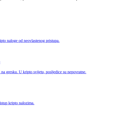
kripto naloge od neovlastenog pristupa.
e
o na gresku. U kripto svijetu, posljedice su nepovratne.
ristup kripto nalozima.