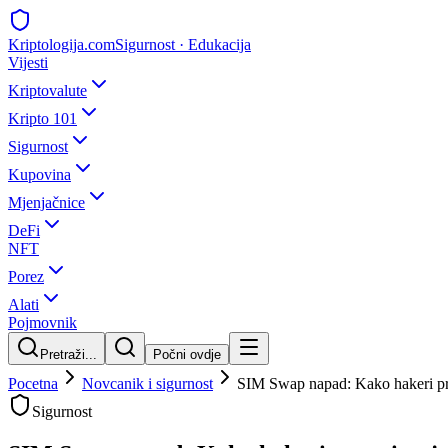
Kripto
logija
.com
Sigurnost · Edukacija
Vijesti
Kriptovalute
Kripto 101
Sigurnost
Kupovina
Mjenjačnice
DeFi
NFT
Porez
Alati
Pojmovnik
Pretraži...
Počni ovdje
Pocetna
Novcanik i sigurnost
SIM Swap napad: Kako hakeri pre
Sigurnost