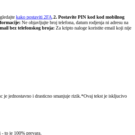
ogledajte
kako postaviti 2FA
.
2. Postavite PIN kod kod mobilnog
formacije:
Ne objavljujte broj telefona, datum rodjenja ni adresu na
email bez telefonskog broja:
Za kripto naloge koristite email koji nije
c je jednostavno i drasticno smanjuje rizik.
*Ovaj tekst je iskljucivo
i - to je 100% prevara.