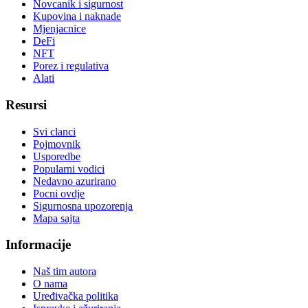
Novcanik i sigurnost
Kupovina i naknade
Mjenjacnice
DeFi
NFT
Porez i regulativa
Alati
Resursi
Svi clanci
Pojmovnik
Usporedbe
Popularni vodici
Nedavno azurirano
Pocni ovdje
Sigurnosna upozorenja
Mapa sajta
Informacije
Naš tim autora
O nama
Uređivačka politika