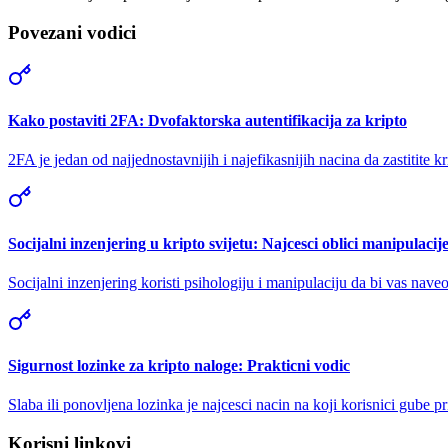
Povezani vodici
Kako postaviti 2FA: Dvofaktorska autentifikacija za kripto
2FA je jedan od najjednostavnijih i najefikasnijih nacina da zastitite 
Socijalni inzenjering u kripto svijetu: Najcesci oblici manipulacij
Socijalni inzenjering koristi psihologiju i manipulaciju da bi vas nave
Sigurnost lozinke za kripto naloge: Prakticni vodic
Slaba ili ponovljena lozinka je najcesci nacin na koji korisnici gube p
Korisni linkovi