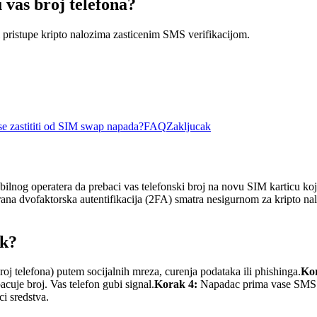
vas broj telefona?
ristupe kripto nalozima zasticenim SMS verifikacijom.
e zastititi od SIM swap napada?
FAQ
Zakljucak
bilnog operatera da prebaci vas telefonski broj na novu SIM karticu k
ana dvofaktorska autentifikacija (2FA) smatra nesigurnom za kripto na
ak?
oj telefona) putem socijalnih mreza, curenja podataka ili phishinga.
Kor
cuje broj. Vas telefon gubi signal.
Korak 4:
Napadac prima vase SMS p
i sredstva.