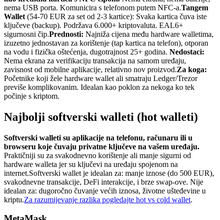
nema USB porta. Komunicira s telefonom putem NFC-a.
Tangem
Wallet
(54-70 EUR za set od 2-3 kartice): Svaka kartica čuva iste
ključeve (backup). Podržava 6.000+ kriptovaluta. EAL6+
sigurnosni čip.
Prednosti:
Najnižа cijena među hardware walletima,
izuzetno jednostavan za korištenje (tap kartica na telefon), otporan
na vodu i fizička oštećenja, dugotrajnost 25+ godina.
Nedostaci:
Nema ekrana za verifikaciju transakcija na samom uređaju,
zavisnost od mobilne aplikacije, relativno nov proizvod.
Za koga:
Početnike koji žele hardware wallet ali smatraju Ledger/Trezor
previše komplikovanim. Idealan kao poklon za nekoga ko tek
počinje s kriptom.
Najbolji softverski walleti (hot walleti)
Softverski walleti su aplikacije na telefonu, računaru ili u
browseru koje čuvaju privatne ključeve na vašem uređaju.
Praktičniji su za svakodnevno korištenje ali manje sigurni od
hardware walleta jer su ključevi na uređaju spojenom na
internet.
Softverski wallet je idealan za: manje iznose (do 500 EUR),
svakodnevne transakcije, DeFi interakcije, i brze swap-ove. Nije
idealan za: dugoročno čuvanje većih iznosa, životne ušteđevine u
kriptu.
Za razumijevanje razlika pogledajte hot vs cold wallet
.
MetaMask