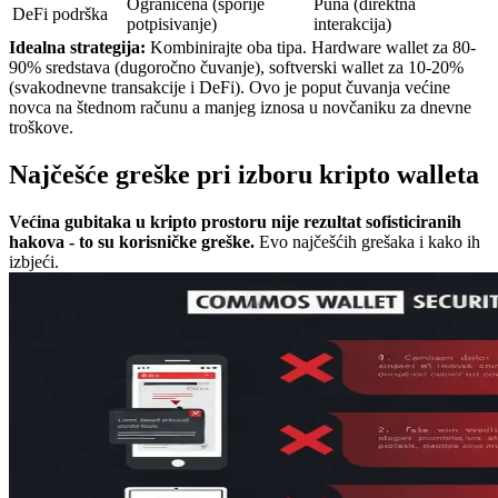
Ograničena (sporije
Puna (direktna
DeFi podrška
potpisivanje)
interakcija)
Idealna strategija:
Kombinirajte oba tipa. Hardware wallet za 80-
90% sredstava (dugoročno čuvanje), softverski wallet za 10-20%
(svakodnevne transakcije i DeFi). Ovo je poput čuvanja većine
novca na štednom računu a manjeg iznosa u novčaniku za dnevne
troškove.
Najčešće greške pri izboru kripto walleta
Većina gubitaka u kripto prostoru nije rezultat sofisticiranih
hakova - to su korisničke greške.
Evo najčešćih grešaka i kako ih
izbjeći.