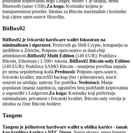
podržanih kriptovaluta nego Ledger, Model T je skuplji, nema
Bluetooth (samo USB).
Za koga:
Korisnike kojima je
transparentnost prioritet. Idealan za Bitcoin maximalists i korisnike
koji cijene open-source filozofiju.
BitBox02
BitBox02 je švicarski hardware wallet fokusiran na
minimalizam i sigurnost.
Proizvodi ga Shift Crypto, kompanija sa
sjedištem u Zürichu. Potpuno open-source sa dual-chip
arhitekturom.
BitBox02 Multi Edition
(149 EUR): Podržava
Bitcoin, Ethereum i 1.500+ tokena.
BitBox02 Bitcoin-only Edition
(149 EUR): Podržava SAMO Bitcoin - smanjena površina napada
jer nema nepotrebnog koda.
Prednosti:
Potpuno open-source,
švicarski kvalitet, microSD backup (brz i jednostavan), touch
senzori na uređaju, nativna Tor podrška.
Nedostaci:
Manje
popularan (manja zajednica), ograničen broj podržanih kriptovaluta
u usporedbi s Ledgerom.
Za koga:
Korisnike koji preferiraju
minimalizam, privatnost i švicarski kvalitet. Bitcoin-only verzija je
idealna za čiste Bitcoin holdere.
Tangem
Tangem je jedinstven hardware wallet u obliku kartice - tanak
kao kreditna kartica s NFC čipom.
Nema ekrana, nema baterije,