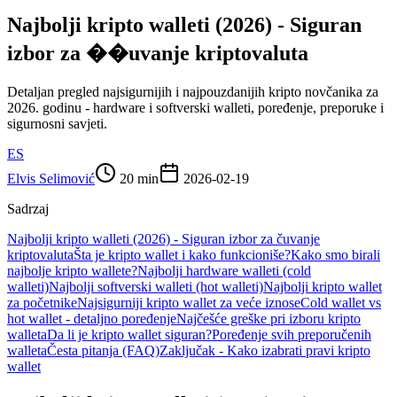
Najbolji kripto walleti (2026) - Siguran
izbor za ��uvanje kriptovaluta
Detaljan pregled najsigurnijih i najpouzdanijih kripto novčanika za
2026. godinu - hardware i softverski walleti, poređenje, preporuke i
sigurnosni savjeti.
ES
Elvis Selimović
20 min
2026-02-19
Sadrzaj
Najbolji kripto walleti (2026) - Siguran izbor za čuvanje
kriptovaluta
Šta je kripto wallet i kako funkcioniše?
Kako smo birali
najbolje kripto wallete?
Najbolji hardware walleti (cold
walleti)
Najbolji softverski walleti (hot walleti)
Najbolji kripto wallet
za početnike
Najsigurniji kripto wallet za veće iznose
Cold wallet vs
hot wallet - detaljno poređenje
Najčešće greške pri izboru kripto
walleta
Da li je kripto wallet siguran?
Poređenje svih preporučenih
walleta
Česta pitanja (FAQ)
Zaključak - Kako izabrati pravi kripto
wallet