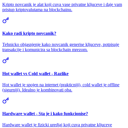
Kripto novcanik je alat koji cuva vase privatne kljuceve i daje vam
pristup kriptovalutama na blockchainu.
Kako radi kripto novcanik?
Tehnicko objasnjenje kako novcanik generise kljuceve, potpisuje
transakcije i komunicira sa blockchain mrezom.
Hot wallet vs Cold wallet - Razlike
Hot wallet je spojen na internet (prakticniji), cold wallet je offline
(sigurniji). Idealno je kombinovati oba.
Hardware wallet - Sta je i kako funkcionise?
Hardware wallet je fizicki uredjaj koji cuva privatne kljuceve