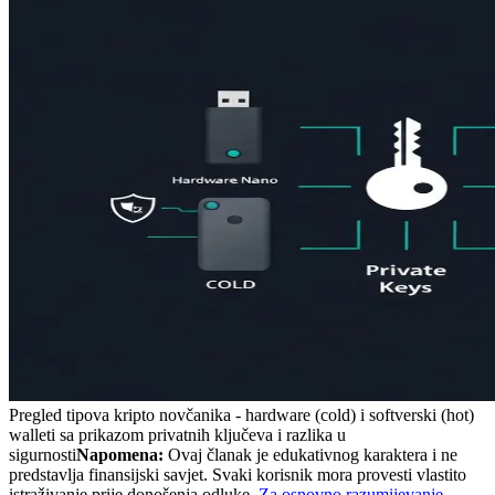
Pregled tipova kripto novčanika - hardware (cold) i softverski (hot)
walleti sa prikazom privatnih ključeva i razlika u
sigurnosti
Napomena:
Ovaj članak je edukativnog karaktera i ne
predstavlja finansijski savjet. Svaki korisnik mora provesti vlastito
istraživanje prije donošenja odluke.
Za osnovno razumijevanje