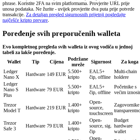
phrase. Koristite 2FA na svim platformama. Provjerite URL prije
unosa podataka. Ne žurite - uvijek provjerite dva puta prije potvrde
transakcije.
Za detaljan pregled sigurnosnih prijetnji pogledajte
najčešće kripto prevare
.
Poređenje svih preporučenih walleta
Evo kompletnog pregleda svih walleta iz ovog vodiča u jednoj
tabeli za lakše poređenje.
Podržane
Wallet
Tip
Cijena
Sigurnost
Za koga
mreže
Ledger
5.500+
EAL5+
Multi-chain
Hardware
149 EUR
Nano X
kripto
čip, offline
holdere
Ledger
5.500+
EAL5+
Početnike s
Nano S
Hardware
79 EUR
kripto
čip, offline
većim iznos
Plus
Open-
Trezor
1.400+
Zagovornike
Hardware
219 EUR
source,
Model T
kripto
transparentno
touchscreen
Open-
Budget
Trezor
1.400+
Hardware
79 EUR
source, sig.
hardware
Safe 3
kripto
čip
wallet
Open-