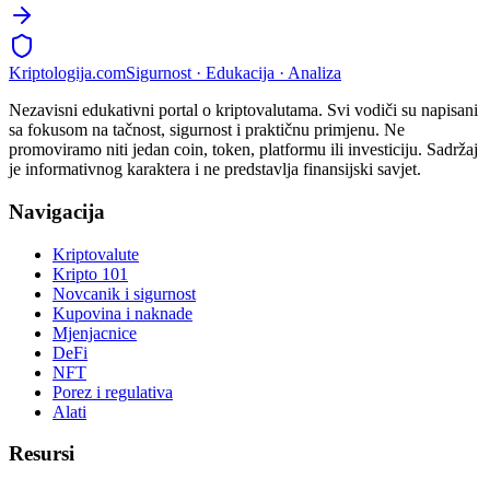
Kripto
logija
.com
Sigurnost · Edukacija · Analiza
Nezavisni edukativni portal o kriptovalutama. Svi vodiči su napisani
sa fokusom na tačnost, sigurnost i praktičnu primjenu. Ne
promoviramo niti jedan coin, token, platformu ili investiciju. Sadržaj
je informativnog karaktera i ne predstavlja finansijski savjet.
Navigacija
Kriptovalute
Kripto 101
Novcanik i sigurnost
Kupovina i naknade
Mjenjacnice
DeFi
NFT
Porez i regulativa
Alati
Resursi