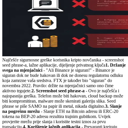
Najčešće sigurnosne greške korisnika kripto novčanika - screenshot
seed phrase-a, lažne aplikacije, dijeljenje privatnog ključa
1. Držanje
svega na mjenjačnici
- "Ali Binance je siguran!" - Binance je
siguran dok ne bude hakovan ili dok ne donesu regulatornu odluku
koja zamrzne vaša sredstva. FTX je također bio "siguran" do
novembra 2022. Pravilo: držite na mjenjačnici samo ono čime
aktivno trgujete.
2. Screenshot seed phrase-a
- Ovo je najčešća i
najopasnija greška. Telefon može biti hakovan, cloud backup može
biti kompromitiran, malware može skenirati galeriju slika. Seed
phrase se piše SAMO na papir ili metal, nikada digitalno.
3. Slanje
na pogrešnu mrežu
- Slanje ETH na Bitcoin adresu ili ERC-20
tokena na BEP-20 adresu rezultira trajnim gubitkom. Uvijek
provjerite mrežu prije slanja i koristite testni iznos za prvu
transakciju.
4. Korištenje lažnih aplikacija
- Prevaranti kreiraju