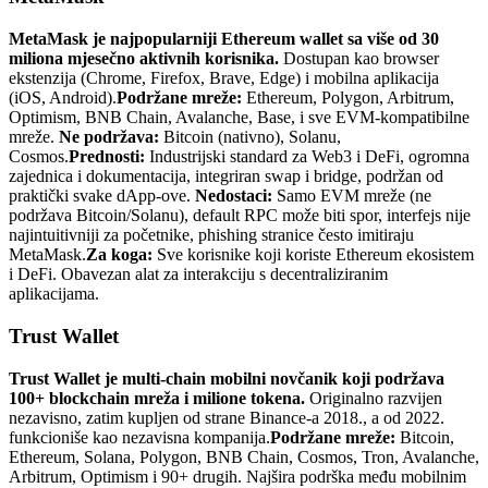
MetaMask je najpopularniji Ethereum wallet sa više od 30
miliona mjesečno aktivnih korisnika.
Dostupan kao browser
ekstenzija (Chrome, Firefox, Brave, Edge) i mobilna aplikacija
(iOS, Android).
Podržane mreže:
Ethereum, Polygon, Arbitrum,
Optimism, BNB Chain, Avalanche, Base, i sve EVM-kompatibilne
mreže.
Ne podržava:
Bitcoin (nativno), Solanu,
Cosmos.
Prednosti:
Industrijski standard za Web3 i DeFi, ogromna
zajednica i dokumentacija, integriran swap i bridge, podržan od
praktički svake dApp-ove.
Nedostaci:
Samo EVM mreže (ne
podržava Bitcoin/Solanu), default RPC može biti spor, interfejs nije
najintuitivniji za početnike, phishing stranice često imitiraju
MetaMask.
Za koga:
Sve korisnike koji koriste Ethereum ekosistem
i DeFi. Obavezan alat za interakciju s decentraliziranim
aplikacijama.
Trust Wallet
Trust Wallet je multi-chain mobilni novčanik koji podržava
100+ blockchain mreža i milione tokena.
Originalno razvijen
nezavisno, zatim kupljen od strane Binance-a 2018., a od 2022.
funkcioniše kao nezavisna kompanija.
Podržane mreže:
Bitcoin,
Ethereum, Solana, Polygon, BNB Chain, Cosmos, Tron, Avalanche,
Arbitrum, Optimism i 90+ drugih. Najšira podrška među mobilnim