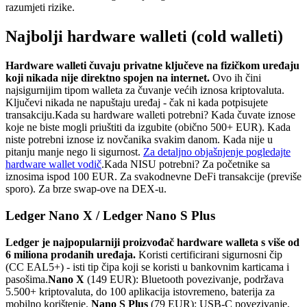
razumjeti rizike.
Najbolji hardware walleti (cold walleti)
Hardware walleti čuvaju privatne ključeve na fizičkom uređaju
koji nikada nije direktno spojen na internet.
Ovo ih čini
najsigurnijim tipom walleta za čuvanje većih iznosa kriptovaluta.
Ključevi nikada ne napuštaju uređaj - čak ni kada potpisujete
transakciju.
Kada su hardware walleti potrebni? Kada čuvate iznose
koje ne biste mogli priuštiti da izgubite (obično 500+ EUR). Kada
niste potrebni iznose iz novčanika svakim danom. Kada nije u
pitanju manje nego li sigurnost.
Za detaljno objašnjenje pogledajte
hardware wallet vodič
.
Kada NISU potrebni? Za početnike sa
iznosima ispod 100 EUR. Za svakodnevne DeFi transakcije (previše
sporo). Za brze swap-ove na DEX-u.
Ledger Nano X / Ledger Nano S Plus
Ledger je najpopularniji proizvođač hardware walleta s više od
6 miliona prodanih uređaja.
Koristi certificirani sigurnosni čip
(CC EAL5+) - isti tip čipa koji se koristi u bankovnim karticama i
pasošima.
Nano X
(149 EUR): Bluetooth povezivanje, podržava
5.500+ kriptovaluta, do 100 aplikacija istovremeno, baterija za
mobilno korištenje.
Nano S Plus
(79 EUR): USB-C povezivanje,