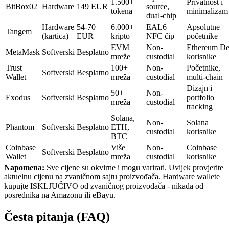
1.500+
Privatnost i
BitBox02
Hardware
149 EUR
source,
tokena
minimalizam
dual-chip
Hardware
54-70
6.000+
EAL6+
Apsolutne
Tangem
(kartica)
EUR
kripto
NFC čip
početnike
EVM
Non-
Ethereum De
MetaMask
Softverski
Besplatno
mreže
custodial
korisnike
Trust
100+
Non-
Početnike,
Softverski
Besplatno
Wallet
mreža
custodial
multi-chain
Dizajn i
50+
Non-
Exodus
Softverski
Besplatno
portfolio
mreža
custodial
tracking
Solana,
Non-
Solana
Phantom
Softverski
Besplatno
ETH,
custodial
korisnike
BTC
Coinbase
Više
Non-
Coinbase
Softverski
Besplatno
Wallet
mreža
custodial
korisnike
Napomena:
Sve cijene su okvirne i mogu varirati. Uvijek provjerite
aktuelnu cijenu na zvaničnom sajtu proizvođača. Hardware wallete
kupujte ISKLJUČIVO od zvaničnog proizvođača - nikada od
posrednika na Amazonu ili eBayu.
Česta pitanja (FAQ)