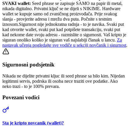
SVAKI wallet:
Seed phrase se zapisuje SAMO na papir ili metal,
nikada digitalno. Privatni ključ se ne dijeli s NIKIME. Hardware
wallet se kupuje samo od zvaničnog proizvođača. Prije svakog
slanja - provjerite adresu i mrežu dva puta. Počnite s testnim
iznosom.
Sigurnost nije jednokratna radnja - to je navika. Svaki put
kad otvorite wallet, svaki put kad potpišete transakciju, svaki put
kad nekome date svoju adresu - razmislite o sigurnosti. Vaš kripto je
siguran onoliko koliko je siguran vaš najslabiji članak u lancu.
Za
nastavak učenja pogledajte sve vodiče u sekciji novčanik i sigurnost
.
Sigurnosni podsjetnik
Nikada ne dijelite privatni kljuc ili seed phrase sa bilo kim. Nijedan
legitimni servis, podrska ili osoba nece traziti ove podatke. Ako
neko trazi - to je 100% prevara.
Povezani vodici
Sta je kripto novcanik (wallet)?