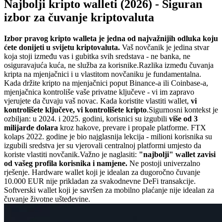
Najbolji kripto walleti (2026) - Siguran
izbor za čuvanje kriptovaluta
Izbor pravog kripto walleta je jedna od najvažnijih odluka koju
ćete donijeti u svijetu kriptovaluta.
Vaš novčanik je jedina stvar
koja stoji između vas i gubitka svih sredstava - ne banka, ne
osiguravajuća kuća, ne služba za korisnike.
Razlika između čuvanja
kripta na mjenjačnici i u vlastitom novčaniku je fundamentalna.
Kada držite kripto na mjenjačnici poput Binance-a ili Coinbase-a,
mjenjačnica kontroliše vaše privatne ključeve - vi im zapravo
vjerujete da čuvaju vaš novac. Kada koristite vlastiti wallet,
vi
kontrolišete ključeve, vi kontrolišete kripto
.
Sigurnosni kontekst je
ozbiljan: u 2024. i 2025. godini, korisnici su izgubili
više od 3
milijarde dolara
kroz hakove, prevare i propale platforme. FTX
kolaps 2022. godine je bio najglasnija lekcija - milioni korisnika su
izgubili sredstva jer su vjerovali centralnoj platformi umjesto da
koriste vlastiti novčanik.
Važno je naglasiti:
"najbolji" wallet zavisi
od vašeg profila korisnika i namjene.
Ne postoji univerzalno
rješenje. Hardware wallet koji je idealan za dugoročno čuvanje
10.000 EUR nije prikladan za svakodnevne DeFi transakcije.
Softverski wallet koji je savršen za mobilno plaćanje nije idealan za
čuvanje životne ušteđevine.