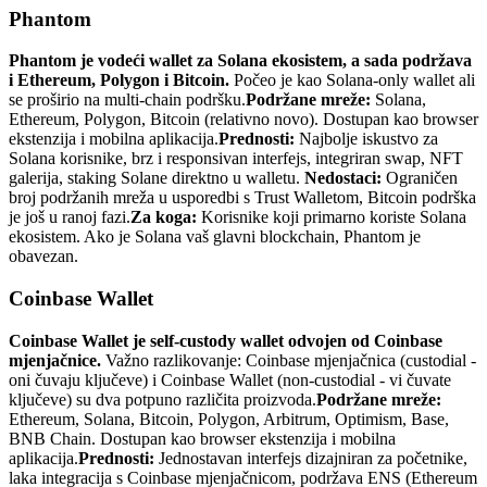
Phantom
Phantom je vodeći wallet za Solana ekosistem, a sada podržava
i Ethereum, Polygon i Bitcoin.
Počeo je kao Solana-only wallet ali
se proširio na multi-chain podršku.
Podržane mreže:
Solana,
Ethereum, Polygon, Bitcoin (relativno novo). Dostupan kao browser
ekstenzija i mobilna aplikacija.
Prednosti:
Najbolje iskustvo za
Solana korisnike, brz i responsivan interfejs, integriran swap, NFT
galerija, staking Solane direktno u walletu.
Nedostaci:
Ograničen
broj podržanih mreža u usporedbi s Trust Walletom, Bitcoin podrška
je još u ranoj fazi.
Za koga:
Korisnike koji primarno koriste Solana
ekosistem. Ako je Solana vaš glavni blockchain, Phantom je
obavezan.
Coinbase Wallet
Coinbase Wallet je self-custody wallet odvojen od Coinbase
mjenjačnice.
Važno razlikovanje: Coinbase mjenjačnica (custodial -
oni čuvaju ključeve) i Coinbase Wallet (non-custodial - vi čuvate
ključeve) su dva potpuno različita proizvoda.
Podržane mreže:
Ethereum, Solana, Bitcoin, Polygon, Arbitrum, Optimism, Base,
BNB Chain. Dostupan kao browser ekstenzija i mobilna
aplikacija.
Prednosti:
Jednostavan interfejs dizajniran za početnike,
laka integracija s Coinbase mjenjačnicom, podržava ENS (Ethereum