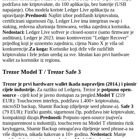
podržava iste kriptovalute, do 100 aplikacija, bez baterije (USB
napajanje). Oba modela koriste Ledger Live aplikaciju za
upravljanje.
Prednosti:
Najširi izbor podržanih kriptovaluta,
certificirani sigurnosni čip, Ledger Live ima integriran swap i
staking, redovna ažuriranja firmwarea, velika zajednica korisnika.
Nedostaci:
Ledger Live softver je closed-source (samo firmware je
auditiran), Ledger je 2023. imao kontroverzni "Ledger Recover"
prijedlog koji je uznemrio zajednicu, cijena Nano X je viša od
konkurencije.
Za koga:
Korisnike koji drže više različitih
kriptovaluta i žele jedan uređaj za sve. Idealan kao prvi hardware
wallet za korisnike iz regiona.
Trezor Model T / Trezor Safe 3
Trezor je prvi hardware wallet ikada napravljen (2014.) i pionir
cijele industrije.
Za razliku od Ledgera, Trezor je
potpuno open-
source
- cijeli kod je javno dostupan za pregled.
Model T
(219
EUR): Touchscreen interfejs, podržava 1.400+ kriptovaluta,
microSD backup, Shamir Backup (dijeljenje seed phrase-a).
Safe 3
(79 EUR): Fizički gumbi, sigurnosni čip, podržava iste kriptovalute,
kompaktniji dizajn.
Prednosti:
Potpuno open-source (najveća
transparentnost u industriji), touchscreen na Model T eliminira rizik
keyloggera, Shamir Backup omogućava dijeljenje seed phrase-a na
više dijelova, nikada hakovan u 10+ godina.
Nedostaci:
Manje