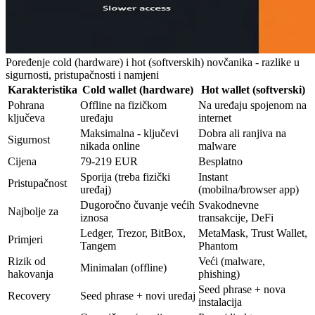
Poređenje cold (hardware) i hot (softverskih) novčanika - razlike u
sigurnosti, pristupačnosti i namjeni
Karakteristika
Cold wallet (hardware)
Hot wallet (softverski)
Pohrana
Offline na fizičkom
Na uređaju spojenom na
ključeva
uređaju
internet
Maksimalna - ključevi
Dobra ali ranjiva na
Sigurnost
nikada online
malware
Cijena
79-219 EUR
Besplatno
Sporija (treba fizički
Instant
Pristupačnost
uređaj)
(mobilna/browser app)
Dugoročno čuvanje većih
Svakodnevne
Najbolje za
iznosa
transakcije, DeFi
Ledger, Trezor, BitBox,
MetaMask, Trust Wallet,
Primjeri
Tangem
Phantom
Rizik od
Veći (malware,
Minimalan (offline)
hakovanja
phishing)
Seed phrase + nova
Recovery
Seed phrase + novi uređaj
instalacija