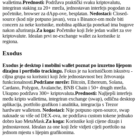
walletima.
Prednosti:
Podržava praktički svaku kriptovalutu,
integriran staking za 20+ mreža, jednostavan interfejs pogodan za
početnike, browser za dApp-ove, besplatan.
Nedostaci:
Closed-
source (kod nije potpuno javan), veza s Binance-om može biti
concern za neke korisnike, mobilna aplikacija ponekad ima bugove
nakon ažuriranja.
Za koga:
Početnike koji žele jedan wallet za sve
kriptovalute. Idealan prvi ne-exchange wallet za korisnike iz
regiona.
Exodus
Exodus je desktop i mobilni wallet poznat po izuzetno lijepom
dizajnu i portfolio trackingu.
Fokus je na korisničkom iskustvu -
ciljna grupa su korisnici koji žele jednostavnost bez žrtvovanja
funkcionalnosti.
Podržane mreže:
Bitcoin, Ethereum, Solana,
Cardano, Polygon, Avalanche, BNB Chain i 50+ drugih mreža.
Ukupno podržava 300+ kriptovaluta.
Prednosti:
Najljepši interfejs
među kripto walletima, integriran exchange (swap), odlična desktop
aplikacija, portfolio grafikon i analitika, integracija s Trezor
hardware walletom.
Nedostaci:
Nije potpuno open-source, swap
naknade su više od DEX-ova, ne podržava custom tokene jednako
dobro kao MetaMask.
Za koga:
Korisnike koji cijene dizajn i
jednostavnost. Idealan za one koji žele vidjeti cijeli portfolio na
jednom mjestu s lijepim grafikonima.