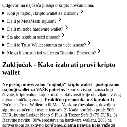
Odgovori na najčešća pitanja o kripto novčanicima.
Koji je najbolji kripto wallet za Bitcoin?
Da li je MetaMask siguran?
Da li mi treba hardware wallet?
Šta ako izgubim seed phrase?
Da li je Trust Wallet siguran za veće iznose?
Mogu li koristiti isti wallet za Bitcoin i Ethereum?
Zaključak - Kako izabrati pravi kripto
wallet
Ne postoji univerzalno "najbolji" kripto wallet - postoji samo
najbolji wallet za VAŠE potrebe.
Izbor zavisi od iznosa koji
čuvate, kriptovaluta koje koristite, aktivnosti koje obavljate i vašeg
nivoa tehničkog znanja.
Praktična preporuka u 3 koraka:
1)
Počnite s Trust Walletom ili MetaMaskom (besplatno, dovoljno
sigurno za učenje i manje iznose). 2) Kada portfolio pređe 500
EUR, kupite Ledger Nano S Plus ili Trezor Safe 3 (79 EUR). 3)
Razvijte naviku: 80% sredstava na hardware walletu, 20% na
softverskom za aktivno korištenje.
Zlatna pravila koja važe za