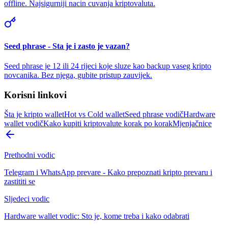
offline. Najsigurniji nacin cuvanja kriptovaluta.
Seed phrase - Sta je i zasto je vazan?
Seed phrase je 12 ili 24 rijeci koje sluze kao backup vaseg kripto
novcanika. Bez njega, gubite pristup zauvijek.
Korisni linkovi
Šta je kripto wallet
Hot vs Cold wallet
Seed phrase vodič
Hardware
wallet vodič
Kako kupiti kriptovalute korak po korak
Mjenjačnice
Prethodni vodic
Telegram i WhatsApp prevare - Kako prepoznati kripto prevaru i
zastititi se
Sljedeci vodic
Hardware wallet vodic: Sto je, kome treba i kako odabrati