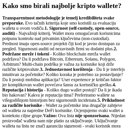
Kako smo birali najbolje kripto wallete?
Transparentnost metodologije je temelj kredibiliteta svake
preporuke.
Evo tačnih kriterija koje smo koristili za evaluaciju
walleta u ovom vodiču.
1. Sigurnost (self-custody, open-source,
auditi)
- Najvažniji kriterij. Wallet mora omogućavati korisnicima
potpunu kontrolu nad privatnim ključevima (non-custodial).
Prednost imaju open-source projekti čiji kod je javno dostupan za
pregled. Sigurnosni auditi od nezavisnih firmi su dodatni plus.
2.
Podržane mreže i tokeni
- Koliko blockchain mreža wallet
podržava? Da li podržava Bitcoin, Ethereum, Solanu, Polygon,
Arbitrum? Multi-chain podrška je važna za korisnike koji drže
različite kriptovalute.
3. Jednostavnost korištenja
- Da li je interfejs
intuitivan za početnike? Koliko koraka je potrebno za postavljanje?
Da li postoji mobilna aplikacija? User experience je kritičan faktor
jer komplikovan wallet povećava šansu za korisničku grešku.
4.
Reputacija i historija
- Koliko dugo wallet postoji? Da li je ikada
bio hakovan? Kakva je reputacija tima? Preferiramo wallete sa
višegodišnjom historijom bez sigurnosnih incidenata.
5. Prikladnost
za različite korisnike
- Wallet za početnike ima drugačije zahtjeve
od walleta za napredne DeFi korisnike. Ocjenjujemo svaki wallet u
kontekstu ciljne grupe.
Važno:
Ova lista
nije sponzorisana
. Nijedan
proizvođač walleta nam nije platio za uključivanje. Uključivanje
walleta na listu ne znači garanciju sigurnosti - svaki korisnik mora