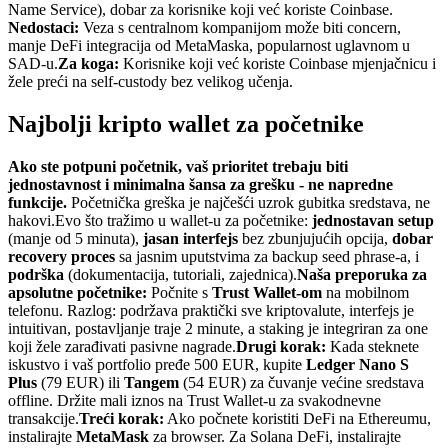
Name Service), dobar za korisnike koji već koriste Coinbase.
Nedostaci:
Veza s centralnom kompanijom može biti concern,
manje DeFi integracija od MetaMaska, popularnost uglavnom u
SAD-u.
Za koga:
Korisnike koji već koriste Coinbase mjenjačnicu i
žele preći na self-custody bez velikog učenja.
Najbolji kripto wallet za početnike
Ako ste potpuni početnik, vaš prioritet trebaju biti
jednostavnost i minimalna šansa za grešku - ne napredne
funkcije.
Početnička greška je najčešći uzrok gubitka sredstava, ne
hakovi.
Evo što tražimo u wallet-u za početnike:
jednostavan setup
(manje od 5 minuta),
jasan interfejs
bez zbunjujućih opcija,
dobar
recovery proces
sa jasnim uputstvima za backup seed phrase-a, i
podrška
(dokumentacija, tutoriali, zajednica).
Naša preporuka za
apsolutne početnike:
Počnite s
Trust Wallet-om
na mobilnom
telefonu. Razlog: podržava praktički sve kriptovalute, interfejs je
intuitivan, postavljanje traje 2 minute, a staking je integriran za one
koji žele zarađivati pasivne nagrade.
Drugi korak:
Kada steknete
iskustvo i vaš portfolio pređe 500 EUR, kupite
Ledger Nano S
Plus
(79 EUR) ili
Tangem
(54 EUR) za čuvanje većine sredstava
offline. Držite mali iznos na Trust Wallet-u za svakodnevne
transakcije.
Treći korak:
Ako počnete koristiti DeFi na Ethereumu,
instalirajte
MetaMask
za browser. Za Solana DeFi, instalirajte