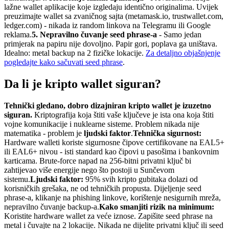
lažne wallet aplikacije koje izgledaju identično originalima. Uvijek
preuzimajte wallet sa zvaničnog sajta (metamask.io, trustwallet.com,
ledger.com) - nikada iz random linkova na Telegramu ili Google
reklama.
5. Nepravilno čuvanje seed phrase-a
- Samo jedan
primjerak na papiru nije dovoljno. Papir gori, poplava ga uništava.
Idealno: metal backup na 2 fizičke lokacije.
Za detaljno objašnjenje
pogledajte kako sačuvati seed phrase
.
Da li je kripto wallet siguran?
Tehnički gledano, dobro dizajniran kripto wallet je izuzetno
siguran.
Kriptografija koja štiti vaše ključeve je ista ona koja štiti
vojne komunikacije i nuklearne sisteme. Problem nikada nije
matematika - problem je
ljudski faktor
.
Tehnička sigurnost:
Hardware walleti koriste sigurnosne čipove certifikovane na EAL5+
ili EAL6+ nivou - isti standard kao čipovi u pasošima i bankovnim
karticama. Brute-force napad na 256-bitni privatni ključ bi
zahtijevao više energije nego što postoji u Sunčevom
sistemu.
Ljudski faktor:
95% svih kripto gubitaka dolazi od
korisničkih grešaka, ne od tehničkih propusta. Dijeljenje seed
phrase-a, klikanje na phishing linkove, korištenje nesigurnih mreža,
nepravilno čuvanje backup-a.
Kako smanjiti rizik na minimum:
Koristite hardware wallet za veće iznose. Zapišite seed phrase na
metal i čuvajte na 2 lokacije. Nikada ne dijelite privatni ključ ili seed