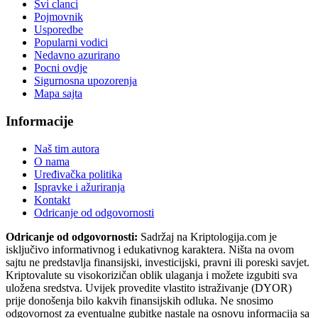
Svi clanci
Pojmovnik
Usporedbe
Popularni vodici
Nedavno azurirano
Pocni ovdje
Sigurnosna upozorenja
Mapa sajta
Informacije
Naš tim autora
O nama
Uređivačka politika
Ispravke i ažuriranja
Kontakt
Odricanje od odgovornosti
Odricanje od odgovornosti:
Sadržaj na Kriptologija.com je
isključivo informativnog i edukativnog karaktera. Ništa na ovom
sajtu ne predstavlja finansijski, investicijski, pravni ili poreski savjet.
Kriptovalute su visokorizičan oblik ulaganja i možete izgubiti sva
uložena sredstva. Uvijek provedite vlastito istraživanje (DYOR)
prije donošenja bilo kakvih finansijskih odluka. Ne snosimo
odgovornost za eventualne gubitke nastale na osnovu informacija sa