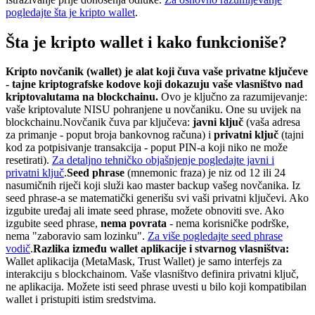
pogledajte šta je kripto wallet
.
Šta je kripto wallet i kako funkcioniše?
Kripto novčanik (wallet) je alat koji čuva vaše privatne ključeve
- tajne kriptografske kodove koji dokazuju vaše vlasništvo nad
kriptovalutama na blockchainu.
Ovo je ključno za razumijevanje:
vaše kriptovalute NISU pohranjene u novčaniku. One su uvijek na
blockchainu.
Novčanik čuva par ključeva:
javni ključ
(vaša adresa
za primanje - poput broja bankovnog računa) i
privatni ključ
(tajni
kod za potpisivanje transakcija - poput PIN-a koji niko ne može
resetirati).
Za detaljno tehničko objašnjenje pogledajte javni i
privatni ključ
.
Seed phrase
(mnemonic fraza) je niz od 12 ili 24
nasumičnih riječi koji služi kao master backup vašeg novčanika. Iz
seed phrase-a se matematički generišu svi vaši privatni ključevi. Ako
izgubite uređaj ali imate seed phrase, možete obnoviti sve. Ako
izgubite seed phrase,
nema povrata
- nema korisničke podrške,
nema "zaboravio sam lozinku".
Za više pogledajte seed phrase
vodič
.
Razlika između wallet aplikacije i stvarnog vlasništva:
Wallet aplikacija (MetaMask, Trust Wallet) je samo interfejs za
interakciju s blockchainom. Vaše vlasništvo definira privatni ključ,
ne aplikacija. Možete isti seed phrase uvesti u bilo koji kompatibilan
wallet i pristupiti istim sredstvima.