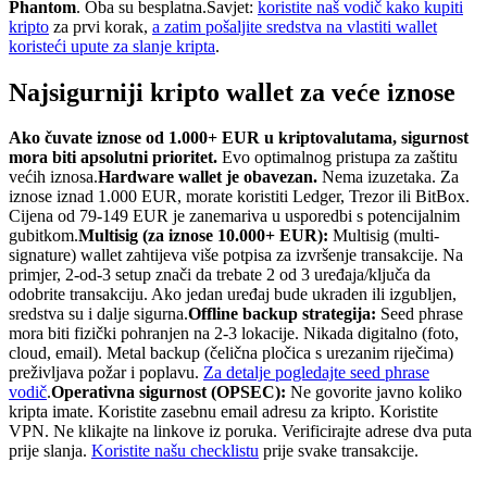
Phantom
. Oba su besplatna.
Savjet:
koristite naš vodič kako kupiti
kripto
za prvi korak,
a zatim pošaljite sredstva na vlastiti wallet
koristeći upute za slanje kripta
.
Najsigurniji kripto wallet za veće iznose
Ako čuvate iznose od 1.000+ EUR u kriptovalutama, sigurnost
mora biti apsolutni prioritet.
Evo optimalnog pristupa za zaštitu
većih iznosa.
Hardware wallet je obavezan.
Nema izuzetaka. Za
iznose iznad 1.000 EUR, morate koristiti Ledger, Trezor ili BitBox.
Cijena od 79-149 EUR je zanemariva u usporedbi s potencijalnim
gubitkom.
Multisig (za iznose 10.000+ EUR):
Multisig (multi-
signature) wallet zahtijeva više potpisa za izvršenje transakcije. Na
primjer, 2-od-3 setup znači da trebate 2 od 3 uređaja/ključa da
odobrite transakciju. Ako jedan uređaj bude ukraden ili izgubljen,
sredstva su i dalje sigurna.
Offline backup strategija:
Seed phrase
mora biti fizički pohranjen na 2-3 lokacije. Nikada digitalno (foto,
cloud, email). Metal backup (čelična pločica s urezanim riječima)
preživljava požar i poplavu.
Za detalje pogledajte seed phrase
vodič
.
Operativna sigurnost (OPSEC):
Ne govorite javno koliko
kripta imate. Koristite zasebnu email adresu za kripto. Koristite
VPN. Ne klikajte na linkove iz poruka. Verificirajte adrese dva puta
prije slanja.
Koristite našu checklistu
prije svake transakcije.