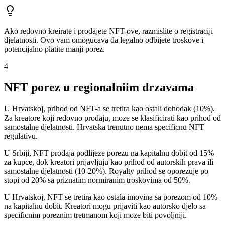
Ako redovno kreirate i prodajete NFT-ove, razmislite o registraciji
djelatnosti. Ovo vam omogucava da legalno odbijete troskove i
potencijalno platite manji porez.
4
NFT porez u regionalniim drzavama
U Hrvatskoj, prihod od NFT-a se tretira kao ostali dohodak (10%).
Za kreatore koji redovno prodaju, moze se klasificirati kao prihod od
samostalne djelatnosti. Hrvatska trenutno nema specificnu NFT
regulativu.
U Srbiji, NFT prodaja podlijeze porezu na kapitalnu dobit od 15%
za kupce, dok kreatori prijavljuju kao prihod od autorskih prava ili
samostalne djelatnosti (10-20%). Royalty prihod se oporezuje po
stopi od 20% sa priznatim normiranim troskovima od 50%.
U Hrvatskoj, NFT se tretira kao ostala imovina sa porezom od 10%
na kapitalnu dobit. Kreatori mogu prijaviti kao autorsko djelo sa
specificnim poreznim tretmanom koji moze biti povoljniji.