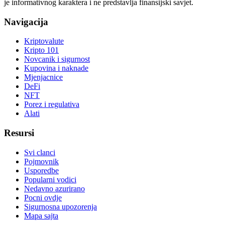
je informativnog karaktera i ne predstavlja finansijski savjet.
Navigacija
Kriptovalute
Kripto 101
Novcanik i sigurnost
Kupovina i naknade
Mjenjacnice
DeFi
NFT
Porez i regulativa
Alati
Resursi
Svi clanci
Pojmovnik
Usporedbe
Popularni vodici
Nedavno azurirano
Pocni ovdje
Sigurnosna upozorenja
Mapa sajta