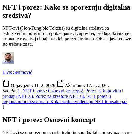
NFT i porez: Kako se oporezuju digitalna
sredstva?
NFT-ovi (Non-Fungible Tokens) su digitalna sredstva sa
jedinstvenim poreznim implikacijama. Kupovina, prodaja, kreiranje i
primanje royalty-ja imaju razlicit porezni tretman. Objasnjavamo sve
sto trebate znati.
Elvis Selimović
Objavljeno:
11. 2. 2026.
Ažurirano:
17. 2. 2026.
Sadržaj:
1
.
NFT i porez: Osnovni koncept
2
.
Porez na kupovinu i
prodaju NFT-a
3
.
Porez za kreatore NFT-a
4
.
NFT porez u
regionalniim drzavama
5
.
Kako voditi evidenciju NFT transakcija?
1
NFT i porez: Osnovni koncept
NFT-ovi se u poreznom smislu tretiraju kao digitalna imovina, slicno