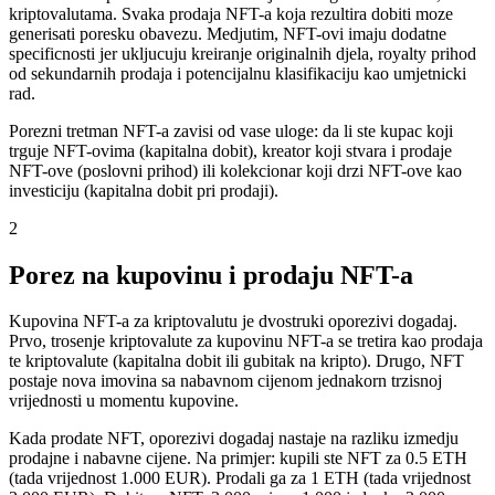
kriptovalutama. Svaka prodaja NFT-a koja rezultira dobiti moze
generisati poresku obavezu. Medjutim, NFT-ovi imaju dodatne
specificnosti jer ukljucuju kreiranje originalnih djela, royalty prihod
od sekundarnih prodaja i potencijalnu klasifikaciju kao umjetnicki
rad.
Porezni tretman NFT-a zavisi od vase uloge: da li ste kupac koji
trguje NFT-ovima (kapitalna dobit), kreator koji stvara i prodaje
NFT-ove (poslovni prihod) ili kolekcionar koji drzi NFT-ove kao
investiciju (kapitalna dobit pri prodaji).
2
Porez na kupovinu i prodaju NFT-a
Kupovina NFT-a za kriptovalutu je dvostruki oporezivi dogadaj.
Prvo, trosenje kriptovalute za kupovinu NFT-a se tretira kao prodaja
te kriptovalute (kapitalna dobit ili gubitak na kripto). Drugo, NFT
postaje nova imovina sa nabavnom cijenom jednakorn trzisnoj
vrijednosti u momentu kupovine.
Kada prodate NFT, oporezivi dogadaj nastaje na razliku izmedju
prodajne i nabavne cijene. Na primjer: kupili ste NFT za 0.5 ETH
(tada vrijednost 1.000 EUR). Prodali ga za 1 ETH (tada vrijednost