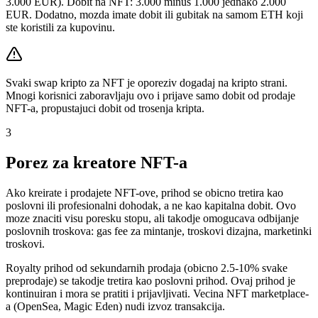
3.000 EUR). Dobit na NFT: 3.000 minus 1.000 jednako 2.000
EUR. Dodatno, mozda imate dobit ili gubitak na samom ETH koji
ste koristili za kupovinu.
Svaki swap kripto za NFT je oporeziv dogadaj na kripto strani.
Mnogi korisnici zaboravljaju ovo i prijave samo dobit od prodaje
NFT-a, propustajuci dobit od trosenja kripta.
3
Porez za kreatore NFT-a
Ako kreirate i prodajete NFT-ove, prihod se obicno tretira kao
poslovni ili profesionalni dohodak, a ne kao kapitalna dobit. Ovo
moze znaciti visu poresku stopu, ali takodje omogucava odbijanje
poslovnih troskova: gas fee za mintanje, troskovi dizajna, marketinki
troskovi.
Royalty prihod od sekundarnih prodaja (obicno 2.5-10% svake
preprodaje) se takodje tretira kao poslovni prihod. Ovaj prihod je
kontinuiran i mora se pratiti i prijavljivati. Vecina NFT marketplace-
a (OpenSea, Magic Eden) nudi izvoz transakcija.