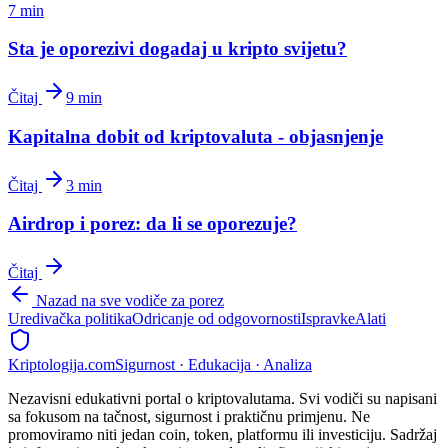
7 min
Sta je oporezivi dogadaj u kripto svijetu?
Čitaj
9 min
Kapitalna dobit od kriptovaluta - objasnjenje
Čitaj
3 min
Airdrop i porez: da li se oporezuje?
Čitaj
Nazad na sve vodiče za porez
Uredivačka politika
Odricanje od odgovornosti
Ispravke
Alati
Kripto
logija
.com
Sigurnost · Edukacija · Analiza
Nezavisni edukativni portal o kriptovalutama. Svi vodiči su napisani
sa fokusom na tačnost, sigurnost i praktičnu primjenu. Ne
promoviramo niti jedan coin, token, platformu ili investiciju. Sadržaj