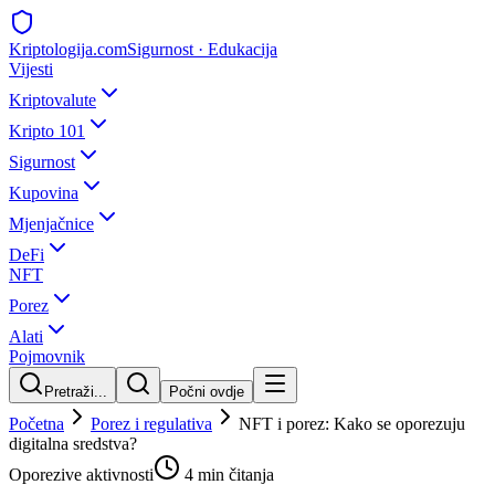
Kripto
logija
.com
Sigurnost · Edukacija
Vijesti
Kriptovalute
Kripto 101
Sigurnost
Kupovina
Mjenjačnice
DeFi
NFT
Porez
Alati
Pojmovnik
Pretraži...
Počni ovdje
Početna
Porez i regulativa
NFT i porez: Kako se oporezuju
digitalna sredstva?
Oporezive aktivnosti
4 min
čitanja