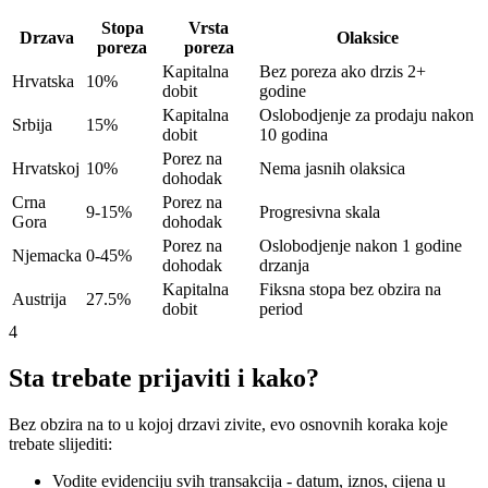
Stopa
Vrsta
Drzava
Olaksice
poreza
poreza
Kapitalna
Bez poreza ako drzis 2+
Hrvatska
10%
dobit
godine
Kapitalna
Oslobodjenje za prodaju nakon
Srbija
15%
dobit
10 godina
Porez na
Hrvatskoj
10%
Nema jasnih olaksica
dohodak
Crna
Porez na
9-15%
Progresivna skala
Gora
dohodak
Porez na
Oslobodjenje nakon 1 godine
Njemacka
0-45%
dohodak
drzanja
Kapitalna
Fiksna stopa bez obzira na
Austrija
27.5%
dobit
period
4
Sta trebate prijaviti i kako?
Bez obzira na to u kojoj drzavi zivite, evo osnovnih koraka koje
trebate slijediti:
Vodite evidenciju svih transakcija - datum, iznos, cijena u