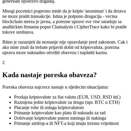
generisati oporezivi dogadaj.
Mnogi pocetnici pogresno misle da je kripto 'anoniman' i da drzava
ne moze pratiti transakcije. Istina je potpuno drugacija - vecina
blockchain mreza je javna, a porezne uprave sve vise saraduju sa
analitickim firmama poput Chainalysis i CipherTrace kako bi pratile
tokove sredstava.
Bitno je razumjeti da neznanje nije opravdanje pred zakonom. Cak i
ako niste znali da trebate prijaviti dobit od kriptovaluta, porezna
uprava moze naknadno utvrditi obavezu i naplatiti kaznu.
2
Kada nastaje poreska obaveza?
Poreska obaveza najcesce nastaje u sljedecim situacijama:
Prodaja kriptovalute za fiat valutu (EUR, USD, RSD itd.)
Razmjena jedne kriptovalute za drugu (npr. BTC u ETH)
Placanje robe ili usluga kriptovalutom
Primanje kriptovalute kao platu ili naknadu za rad
Dobivanje kriptovalute putem mininga ili stakinga
Primanje airdrop-a ili NFT-a koji imaju trzisnu vrijednost