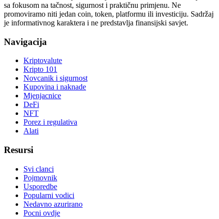
sa fokusom na tačnost, sigurnost i praktičnu primjenu. Ne
promoviramo niti jedan coin, token, platformu ili investiciju. Sadržaj
je informativnog karaktera i ne predstavlja finansijski savjet.
Navigacija
Kriptovalute
Kripto 101
Novcanik i sigurnost
Kupovina i naknade
Mjenjacnice
DeFi
NFT
Porez i regulativa
Alati
Resursi
Svi clanci
Pojmovnik
Usporedbe
Popularni vodici
Nedavno azurirano
Pocni ovdje