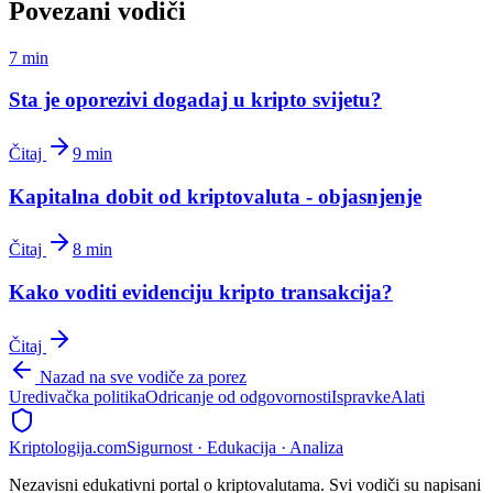
Povezani vodiči
7 min
Sta je oporezivi dogadaj u kripto svijetu?
Čitaj
9 min
Kapitalna dobit od kriptovaluta - objasnjenje
Čitaj
8 min
Kako voditi evidenciju kripto transakcija?
Čitaj
Nazad na sve vodiče za porez
Uredivačka politika
Odricanje od odgovornosti
Ispravke
Alati
Kripto
logija
.com
Sigurnost · Edukacija · Analiza
Nezavisni edukativni portal o kriptovalutama. Svi vodiči su napisani