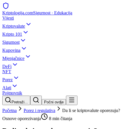
Kripto
logija
.com
Sigurnost · Edukacija
Vijesti
Kriptovalute
Kripto 101
Sigurnost
Kupovina
Mjenjačnice
DeFi
NFT
Porez
Alati
Pojmovnik
Pretraži...
Počni ovdje
Početna
Porez i regulativa
Da li se kriptovalute oporezuju?
Osnove oporezivanja
8 min
čitanja