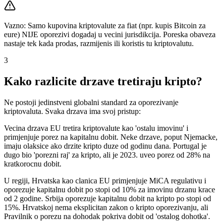
Vazno: Samo kupovina kriptovalute za fiat (npr. kupis Bitcoin za
eure) NIJE oporezivi dogadaj u vecini jurisdikcija. Poreska obaveza
nastaje tek kada prodas, razmijenis ili koristis tu kriptovalutu.
3
Kako razlicite drzave tretiraju kripto?
Ne postoji jedinstveni globalni standard za oporezivanje
kriptovaluta. Svaka drzava ima svoj pristup:
Vecina drzava EU tretira kriptovalute kao 'ostalu imovinu' i
primjenjuje porez na kapitalnu dobit. Neke drzave, poput Njemacke,
imaju olaksice ako drzite kripto duze od godinu dana. Portugal je
dugo bio 'porezni raj' za kripto, ali je 2023. uveo porez od 28% na
kratkorocnu dobit.
U regiji, Hrvatska kao clanica EU primjenjuje MiCA regulativu i
oporezuje kapitalnu dobit po stopi od 10% za imovinu drzanu krace
od 2 godine. Srbija oporezuje kapitalnu dobit na kripto po stopi od
15%. Hrvatskoj nema eksplicitan zakon o kripto oporezivanju, ali
Pravilnik o porezu na dohodak pokriva dobit od 'ostalog dohotka'.