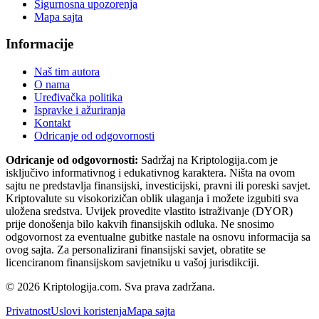
Sigurnosna upozorenja
Mapa sajta
Informacije
Naš tim autora
O nama
Uređivačka politika
Ispravke i ažuriranja
Kontakt
Odricanje od odgovornosti
Odricanje od odgovornosti:
Sadržaj na Kriptologija.com je
isključivo informativnog i edukativnog karaktera. Ništa na ovom
sajtu ne predstavlja finansijski, investicijski, pravni ili poreski savjet.
Kriptovalute su visokorizičan oblik ulaganja i možete izgubiti sva
uložena sredstva. Uvijek provedite vlastito istraživanje (DYOR)
prije donošenja bilo kakvih finansijskih odluka. Ne snosimo
odgovornost za eventualne gubitke nastale na osnovu informacija sa
ovog sajta. Za personalizirani finansijski savjet, obratite se
licenciranom finansijskom savjetniku u vašoj jurisdikciji.
© 2026 Kriptologija.com. Sva prava zadržana.
Privatnost
Uslovi koristenja
Mapa sajta