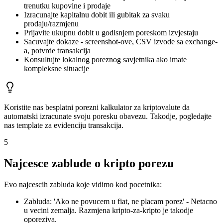
trenutku kupovine i prodaje
Izracunajte kapitalnu dobit ili gubitak za svaku
prodaju/razmjenu
Prijavite ukupnu dobit u godisnjem poreskom izvjestaju
Sacuvajte dokaze - screenshot-ove, CSV izvode sa exchange-
a, potvrde transakcija
Konsultujte lokalnog poreznog savjetnika ako imate
kompleksne situacije
Koristite nas besplatni porezni kalkulator za kriptovalute da
automatski izracunate svoju poresku obavezu. Takodje, pogledajte
nas template za evidenciju transakcija.
5
Najcesce zablude o kripto porezu
Evo najcescih zabluda koje vidimo kod pocetnika:
Zabluda: 'Ako ne povucem u fiat, ne placam porez' - Netacno
u vecini zemalja. Razmjena kripto-za-kripto je takodje
oporeziva.