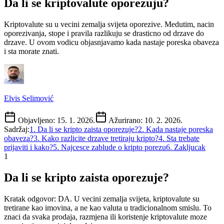
Da li se kriptovalute oporezuju?
Kriptovalute su u vecini zemalja svijeta oporezive. Medutim, nacin
oporezivanja, stope i pravila razlikuju se drasticno od drzave do
drzave. U ovom vodicu objasnjavamo kada nastaje poreska obaveza
i sta morate znati.
Elvis Selimović
Objavljeno:
15. 1. 2026.
Ažurirano:
10. 2. 2026.
Sadržaj:
1
.
Da li se kripto zaista oporezuje?
2
.
Kada nastaje poreska
obaveza?
3
.
Kako razlicite drzave tretiraju kripto?
4
.
Sta trebate
prijaviti i kako?
5
.
Najcesce zablude o kripto porezu
6
.
Zakljucak
1
Da li se kripto zaista oporezuje?
Kratak odgovor: DA. U vecini zemalja svijeta, kriptovalute su
tretirane kao imovina, a ne kao valuta u tradicionalnom smislu. To
znaci da svaka prodaja, razmjena ili koristenje kriptovalute moze