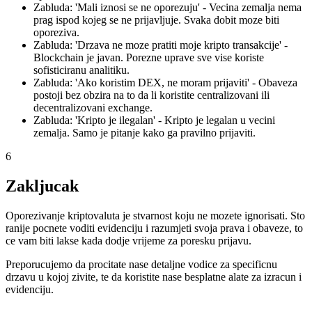
Zabluda: 'Mali iznosi se ne oporezuju' - Vecina zemalja nema
prag ispod kojeg se ne prijavljuje. Svaka dobit moze biti
oporeziva.
Zabluda: 'Drzava ne moze pratiti moje kripto transakcije' -
Blockchain je javan. Porezne uprave sve vise koriste
sofisticiranu analitiku.
Zabluda: 'Ako koristim DEX, ne moram prijaviti' - Obaveza
postoji bez obzira na to da li koristite centralizovani ili
decentralizovani exchange.
Zabluda: 'Kripto je ilegalan' - Kripto je legalan u vecini
zemalja. Samo je pitanje kako ga pravilno prijaviti.
6
Zakljucak
Oporezivanje kriptovaluta je stvarnost koju ne mozete ignorisati. Sto
ranije pocnete voditi evidenciju i razumjeti svoja prava i obaveze, to
ce vam biti lakse kada dodje vrijeme za poresku prijavu.
Preporucujemo da procitate nase detaljne vodice za specificnu
drzavu u kojoj zivite, te da koristite nase besplatne alate za izracun i
evidenciju.