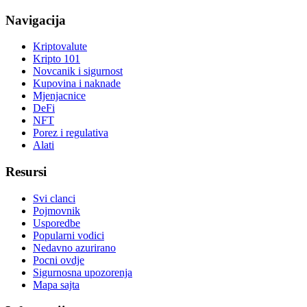
Navigacija
Kriptovalute
Kripto 101
Novcanik i sigurnost
Kupovina i naknade
Mjenjacnice
DeFi
NFT
Porez i regulativa
Alati
Resursi
Svi clanci
Pojmovnik
Usporedbe
Popularni vodici
Nedavno azurirano
Pocni ovdje
Sigurnosna upozorenja
Mapa sajta