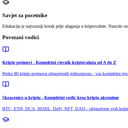
Savjet za pocetnike
Edukacija je najvazniji korak prije ulaganja u kriptovalute. Naucite os
Povezani vodici
Kripto pojmovi - Kompletni rjecnik kriptovaluta od A do Z
Preko 80 kripto pojmova objasnjenih jednostavno - vas kompletni rjecn
Skracenice u kriptu - Kompletni vodic kroz kripto akronime
BTC, ETH, DCA, HODL, DeFi, NFT, DAO - objasnjenje svih kripto 