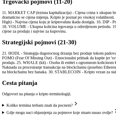
Trgovacki pojmovi (11-20)
11. MARKET CAP (trzisna kapitalizacija) - Cijena coina x ukupan broj
dramaticno se cijena mijenja. Kripto je poznat po visokoj volatil
High) - Najvisa cijena koju je kriptovaluta ikada dostigla. 16. DIP -
18. VOLUME - Ukupna kolicina trgovanja u odredjenom periodu. 19
cijene za prodaju i najvise za kupovinu.
Strategijski pojmovi (21-30)
21. HODL - Strategija dugorocnog drzanja bez prodaje tokom padov
FOMO (Fear Of Missing Out) - Emocionalni pritisak da kupite jer 'svi 
prodaju. 25. WHALE (kit) - Osoba ili entitet s ogromnom kolicinom k
Naknada za procesiranje transakcija na blockchainu (posebno Ethereu
na blockchainu bez banaka. 30. STABLECOIN - Kripto vezan za stab
Cesta pitanja
Odgovori na pitanja o kripto terminologiji.
Koliko termina trebam znati da pocnem?
Gdje mogu naci objasnjenja za pojmove koje nisam nasao ovdje?