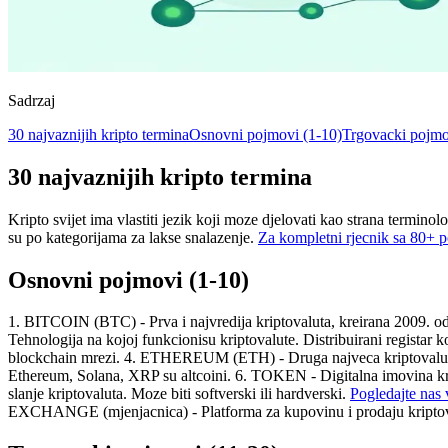
Sadrzaj
30 najvaznijih kripto termina
Osnovni pojmovi (1-10)
Trgovacki pojmo
30 najvaznijih kripto termina
Kripto svijet ima vlastiti jezik koji moze djelovati kao strana termino
su po kategorijama za lakse snalazenje.
Za kompletni rjecnik sa 80+ 
Osnovni pojmovi (1-10)
1. BITCOIN (BTC) - Prva i najvredija kriptovaluta, kreirana 2009.
Tehnologija na kojoj funkcionisu kriptovalute. Distribuirani registar
blockchain mrezi. 4. ETHEREUM (ETH) - Druga najveca kriptovaluta.
Ethereum, Solana, XRP su altcoini. 6. TOKEN - Digitalna imovina k
slanje kriptovaluta. Moze biti softverski ili hardverski.
Pogledajte nas 
EXCHANGE (mjenjacnica) - Platforma za kupovinu i prodaju kriptova