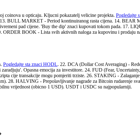
 coinova u opticaju. Kljucni pokazatelj velicine projekta.
Pogledajte s
nosti. 13. BULL MARKET - Period kontinuiranog rasta cijena. 14. BEA
 Privremeni pad cijene. 'Buy the dip' znaci kupovati tokom pada. 17. L
. ORDER BOOK - Lista svih aktivnih naloga za kupovinu i prodaju n
a.
Pogledajte sta znaci HODL
. 22. DCA (Dollar Cost Averaging) - Red
zaradjuju'. Opasna emocija za investitore. 24. FUD (Fear, Uncertainty,
ripta cije transakcije mogu pomjeriti trziste. 26. STAKING - Zalaganj
m). 28. HALVING - Prepolavljivanje nagrade za Bitcoin rudarenje svake
ilnu vrijednost (obicno 1 USD). USDT i USDC su najpopularniji.