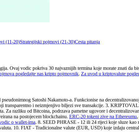
vi (11-20)
Strategijski pojmovi (21-30)
Cesta pitanja
logija. Ovaj vodic pokriva 30 najvaznijih termina koje morate znati da bi
pojmova pogledajte nas kripto pojmovnik
.
Za uvod u kriptovalute pogled
 od pseudonimnog Satoshi Nakamoto-a. Funkcionise na decentralizovan
 koji transparentno i neizmjenjivo biljezi sve transakcije. 3. KRIPTOVA
 Za razliku od Bitcoina, podrzava pametne ugovore i decentralizovane
reirana na postojecem blockchainu.
ERC-20 tokeni zive na Ethereumu
vodic o wallet-ima
. 8. SEED PHRASE - 12 ili 24 rijeci koje sluze kao m
luta. 10. FIAT - Tradicionalne valute (EUR, USD) koje izdaju centra