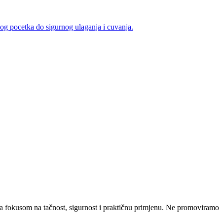
nog pocetka do sigurnog ulaganja i cuvanja.
a fokusom na tačnost, sigurnost i praktičnu primjenu. Ne promoviramo nit