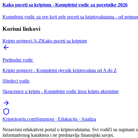
Kako poceti sa kriptom - Kompletni vodic za pocetnike 2026
Kompletni vodic za sve koji zele poceti sa kriptovalutama - od potpu
Korisni linkovi
Kripto pojmovi A-Z
Kako poceti sa kriptom
Prethodni vodic
Kripto pojmovi - Kompletni rjecnik kriptovaluta od A do Z
Sljedeci vodic
Skracenice u kriptu - Kompletni vodic kroz kripto akronime
Kripto
logija
.com
Sigurnost · Edukacija · Analiza
Nezavisni edukativni portal o kriptovalutama. Svi vodiči su napisani s
informativnog karaktera i ne predstavlja finansijski savjet.