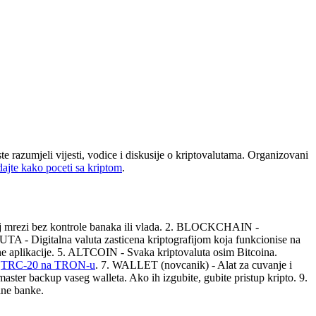
ste razumjeli vijesti, vodice i diskusije o kriptovalutama. Organizovani
ajte kako poceti sa kriptom
.
oj mrezi bez kontrole banaka ili vlada. 2. BLOCKCHAIN -
LUTA - Digitalna valuta zasticena kriptografijom koja funkcionise na
 aplikacije. 5. ALTCOIN - Svaka kriptovaluta osim Bitcoina.
,
TRC-20 na TRON-u
. 7. WALLET (novcanik) - Alat za cuvanje i
aster backup vaseg walleta. Ako ih izgubite, gubite pristup kripto. 9.
lne banke.