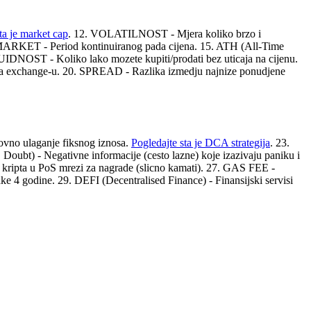
ta je market cap
. 12. VOLATILNOST - Mjera koliko brzo i
R MARKET - Period kontinuiranog pada cijena. 15. ATH (All-Time
IQUIDNOST - Koliko lako mozete kupiti/prodati bez uticaja na cijenu.
a exchange-u. 20. SPREAD - Razlika izmedju najnize ponudjene
ovno ulaganje fiksnog iznosa.
Pogledajte sta je DCA strategija
. 23.
 Doubt) - Negativne informacije (cesto lazne) koje izazivaju paniku i
e kripta u PoS mrezi za nagrade (slicno kamati). 27. GAS FEE -
 4 godine. 29. DEFI (Decentralised Finance) - Finansijski servisi