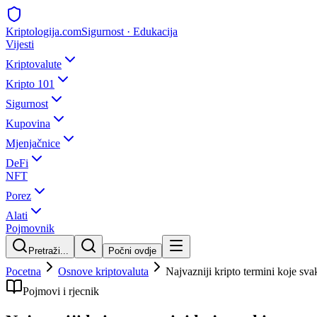
Kripto
logija
.com
Sigurnost · Edukacija
Vijesti
Kriptovalute
Kripto 101
Sigurnost
Kupovina
Mjenjačnice
DeFi
NFT
Porez
Alati
Pojmovnik
Pretraži...
Počni ovdje
Pocetna
Osnove kriptovaluta
Najvazniji kripto termini koje sva
Pojmovi i rjecnik