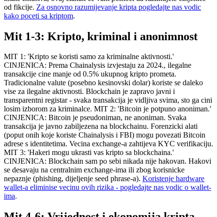
od fikcije.
Za osnovno razumijevanje kripta pogledajte nas vodic
kako poceti sa kriptom
.
Mit 1-3: Kripto, kriminal i anonimnost
MIT 1: 'Kripto se koristi samo za kriminalne aktivnosti.'
CINJENICA: Prema Chainalysis izvjestaju za 2024., ilegalne
transakcije cine manje od 0.5% ukupnog kripto prometa.
Tradicionalne valute (posebno kesinovski dolar) koriste se daleko
vise za ilegalne aktivnosti. Blockchain je zapravo javni i
transparentni registar - svaka transakcija je vidljiva svima, sto ga cini
losim izborom za kriminalce. MIT 2: 'Bitcoin je potpuno anoniman.'
CINJENICA: Bitcoin je pseudoniman, ne anoniman. Svaka
transakcija je javno zabiljezena na blockchainu. Forenzicki alati
(poput onih koje koriste Chainalysis i FBI) mogu povezati Bitcoin
adrese s identitetima. Vecina exchange-a zahtijeva KYC verifikaciju.
MIT 3: 'Hakeri mogu ukrasti vas kripto sa blockchaina.'
CINJENICA: Blockchain sam po sebi nikada nije hakovan. Hakovi
se desavaju na centralnim exchange-ima ili zbog korisnicke
nepaznje (phishing, dijeljenje seed phrase-a).
Koristenje hardware
wallet-a eliminise vecinu ovih rizika - pogledajte nas vodic o wallet-
ima
.
Mit 4-6: Vrijednost i ekonomija kripta