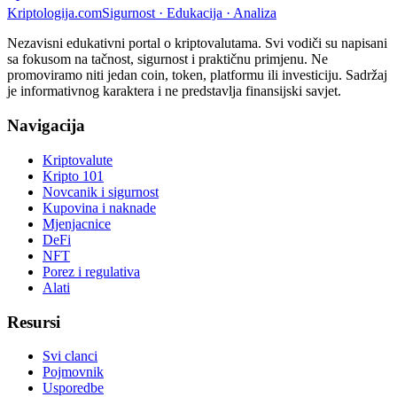
Kripto
logija
.com
Sigurnost · Edukacija · Analiza
Nezavisni edukativni portal o kriptovalutama. Svi vodiči su napisani
sa fokusom na tačnost, sigurnost i praktičnu primjenu. Ne
promoviramo niti jedan coin, token, platformu ili investiciju. Sadržaj
je informativnog karaktera i ne predstavlja finansijski savjet.
Navigacija
Kriptovalute
Kripto 101
Novcanik i sigurnost
Kupovina i naknade
Mjenjacnice
DeFi
NFT
Porez i regulativa
Alati
Resursi
Svi clanci
Pojmovnik
Usporedbe