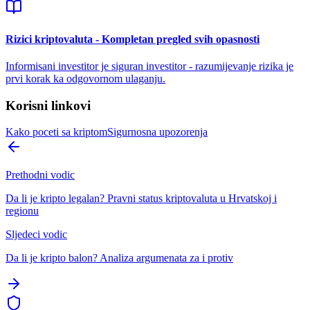
Rizici kriptovaluta - Kompletan pregled svih opasnosti
Informisani investitor je siguran investitor - razumijevanje rizika je
prvi korak ka odgovornom ulaganju.
Korisni linkovi
Kako poceti sa kriptom
Sigurnosna upozorenja
Prethodni vodic
Da li je kripto legalan? Pravni status kriptovaluta u Hrvatskoj i
regionu
Sljedeci vodic
Da li je kripto balon? Analiza argumenata za i protiv