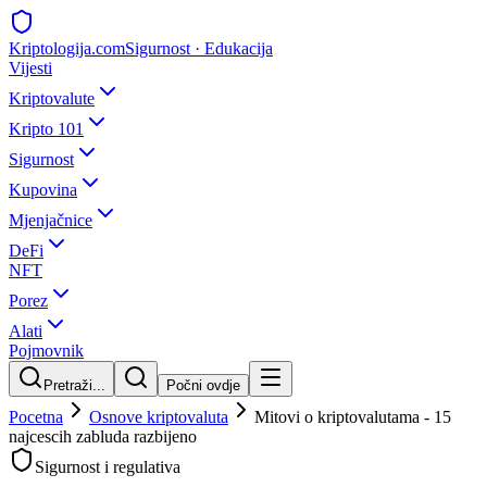
Kripto
logija
.com
Sigurnost · Edukacija
Vijesti
Kriptovalute
Kripto 101
Sigurnost
Kupovina
Mjenjačnice
DeFi
NFT
Porez
Alati
Pojmovnik
Pretraži...
Počni ovdje
Pocetna
Osnove kriptovaluta
Mitovi o kriptovalutama - 15
najcescih zabluda razbijeno
Sigurnost i regulativa