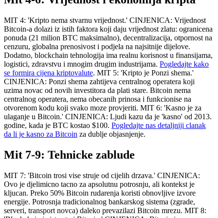
MIT 4: 'Kripto nema stvarnu vrijednost.' CINJENICA: Vrijednost
Bitcoin-a dolazi iz istih faktora koji daju vrijednost zlatu: ogranicena
ponuda (21 milion BTC maksimalno), decentralizacija, otpornost na
cenzuru, globalna prenosivost i podjela na najsitnije dijelove.
Dodatno, blockchain tehnologija ima realnu korisnost u finansijama,
logistici, zdravstvu i mnogim drugim industrijama.
Pogledajte kako
se formira cijena kriptovalute
. MIT 5: 'Kripto je Ponzi shema.'
CINJENICA: Ponzi shema zahtijeva centralnog operatera koji
uzima novac od novih investitora da plati stare. Bitcoin nema
centralnog operatera, nema obecanih prinosa i funkcionise na
otvorenom kodu koji svako moze provjeriti. MIT 6: 'Kasno je za
ulaganje u Bitcoin.' CINJENICA: Ljudi kazu da je 'kasno' od 2013.
godine, kada je BTC kostao $100.
Pogledajte nas detaljniji clanak
da li je kasno za Bitcoin
za dublje objasnjenje.
Mit 7-9: Tehnicke zablude
MIT 7: 'Bitcoin trosi vise struje od cijelih drzava.' CINJENICA:
Ovo je djelimicno tacno za apsolutnu potrosnju, ali kontekst je
kljucan. Preko 50% Bitcoin rudarenja koristi obnovljive izvore
energije. Potrosnja tradicionalnog bankarskog sistema (zgrade,
serveri, transport novca) daleko prevazilazi Bitcoin mrezu. MIT 8: