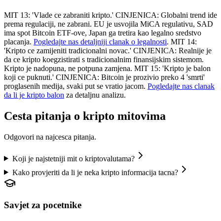
MIT 13: 'Vlade ce zabraniti kripto.' CINJENICA: Globalni trend ide
prema regulaciji, ne zabrani. EU je usvojila MiCA regulativu, SAD
ima spot Bitcoin ETF-ove, Japan ga tretira kao legalno sredstvo
placanja.
Pogledajte nas detaljniji clanak o legalnosti
. MIT 14:
'Kripto ce zamijeniti tradicionalni novac.' CINJENICA: Realnije je
da ce kripto koegzistirati s tradicionalnim finansijskim sistemom.
Kripto je nadopuna, ne potpuna zamjena. MIT 15: 'Kripto je balon
koji ce puknuti.' CINJENICA: Bitcoin je prozivio preko 4 'smrti'
proglasenih medija, svaki put se vratio jacom.
Pogledajte nas clanak
da li je kripto balon
za detaljnu analizu.
Cesta pitanja o kripto mitovima
Odgovori na najcesca pitanja.
Koji je najstetniji mit o kriptovalutama?
Kako provjeriti da li je neka kripto informacija tacna?
Savjet za pocetnike