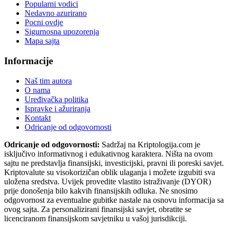
Popularni vodici
Nedavno azurirano
Pocni ovdje
Sigurnosna upozorenja
Mapa sajta
Informacije
Naš tim autora
O nama
Uređivačka politika
Ispravke i ažuriranja
Kontakt
Odricanje od odgovornosti
Odricanje od odgovornosti:
Sadržaj na Kriptologija.com je
isključivo informativnog i edukativnog karaktera. Ništa na ovom
sajtu ne predstavlja finansijski, investicijski, pravni ili poreski savjet.
Kriptovalute su visokorizičan oblik ulaganja i možete izgubiti sva
uložena sredstva. Uvijek provedite vlastito istraživanje (DYOR)
prije donošenja bilo kakvih finansijskih odluka. Ne snosimo
odgovornost za eventualne gubitke nastale na osnovu informacija sa
ovog sajta. Za personalizirani finansijski savjet, obratite se
licenciranom finansijskom savjetniku u vašoj jurisdikciji.