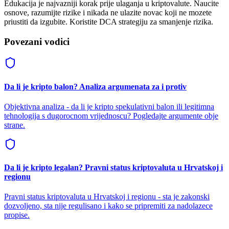
Edukacija je najvazniji korak prije ulaganja u kriptovalute. Naucite
osnove, razumijte rizike i nikada ne ulazite novac koji ne mozete
priustiti da izgubite. Koristite DCA strategiju za smanjenje rizika.
Povezani vodici
Da li je kripto balon? Analiza argumenata za i protiv
Objektivna analiza - da li je kripto spekulativni balon ili legitimna
tehnologija s dugorocnom vrijednoscu? Pogledajte argumente obje
strane.
Da li je kripto legalan? Pravni status kriptovaluta u Hrvatskoj i
regionu
Pravni status kriptovaluta u Hrvatskoj i regionu - sta je zakonski
dozvoljeno, sta nije regulisano i kako se pripremiti za nadolazece
propise.