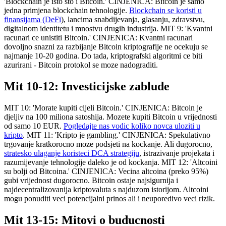
'Blockchain je isto sto i Bitcoin.' CINJENICA: Bitcoin je samo
jedna primjena blockchain tehnologije.
Blockchain se koristi u
finansijama (DeFi
), lancima snabdijevanja, glasanju, zdravstvu,
digitalnom identitetu i mnostvu drugih industrija. MIT 9: 'Kvantni
racunari ce unistiti Bitcoin.' CINJENICA: Kvantni racunari
dovoljno snazni za razbijanje Bitcoin kriptografije ne ocekuju se
najmanje 10-20 godina. Do tada, kriptografski algoritmi ce biti
azurirani - Bitcoin protokol se moze nadograditi.
Mit 10-12: Investicijske zablude
MIT 10: 'Morate kupiti cijeli Bitcoin.' CINJENICA: Bitcoin je
djeljiv na 100 miliona satoshija. Mozete kupiti Bitcoin u vrijednosti
od samo 10 EUR.
Pogledajte nas vodic koliko novca uloziti u
kripto
. MIT 11: 'Kripto je gambling.' CINJENICA: Spekulativno
trgovanje kratkorocno moze podsjeti na kockanje. Ali dugorocno,
stratesko ulaganje koristeci DCA strategiju
, istrazivanje projekata i
razumijevanje tehnologije daleko je od kockanja. MIT 12: 'Altcoini
su bolji od Bitcoina.' CINJENICA: Vecina altcoina (preko 95%)
gubi vrijednost dugorocno. Bitcoin ostaje najsigurnija i
najdecentralizovanija kriptovaluta s najduzom istorijom. Altcoini
mogu ponuditi veci potencijalni prinos ali i neuporedivo veci rizik.
Mit 13-15: Mitovi o buducnosti