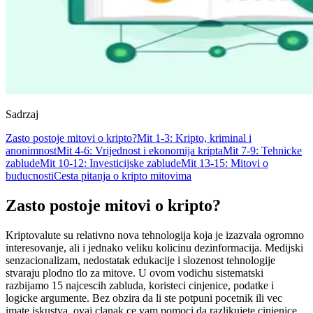
Sadrzaj
Zasto postoje mitovi o kripto?
Mit 1-3: Kripto, kriminal i
anonimnost
Mit 4-6: Vrijednost i ekonomija kripta
Mit 7-9: Tehnicke
zablude
Mit 10-12: Investicijske zablude
Mit 13-15: Mitovi o
buducnosti
Cesta pitanja o kripto mitovima
Zasto postoje mitovi o kripto?
Kriptovalute su relativno nova tehnologija koja je izazvala ogromno
interesovanje, ali i jednako veliku kolicinu dezinformacija. Medijski
senzacionalizam, nedostatak edukacije i slozenost tehnologije
stvaraju plodno tlo za mitove. U ovom vodichu sistematski
razbijamo 15 najcescih zabluda, koristeci cinjenice, podatke i
logicke argumente. Bez obzira da li ste potpuni pocetnik ili vec
imate iskustva, ovaj clanak ce vam pomoci da razlikujete cinjenice