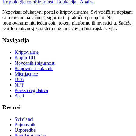
Kripto
logija
.com
Sigurnost · Edukacija · Analiza
Nezavisni edukativni portal o kriptovalutama. Svi vodiči su napisani
sa fokusom na tačnost, sigurnost i praktičnu primjenu. Ne
promoviramo niti jedan coin, token, platformu ili investiciju. Sadržaj
je informativnog karaktera i ne predstavlja finansijski savjet.
Navigacija
Kriptovalute
Kripto 101
Novcanik i sigurnost
Kupovina i naknade
Mjenjacnice
DeFi
NFT
Porez i regulativa
Alati
Resursi
Svi clanci
Pojmovnik
Usporedbe
Popularni vodici