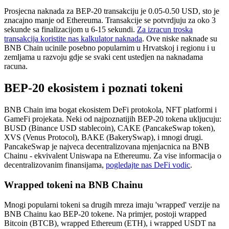
Prosjecna naknada za BEP-20 transakciju je 0.05-0.50 USD, sto je
znacajno manje od Ethereuma. Transakcije se potvrdjuju za oko 3
sekunde sa finalizacijom u 6-15 sekundi.
Za izracun troska
transakcija koristite nas kalkulator naknada
. Ove niske naknade su
BNB Chain ucinile posebno popularnim u Hrvatskoj i regionu i u
zemljama u razvoju gdje se svaki cent ustedjen na naknadama
racuna.
BEP-20 ekosistem i poznati tokeni
BNB Chain ima bogat ekosistem DeFi protokola, NFT platformi i
GameFi projekata. Neki od najpoznatijih BEP-20 tokena ukljucuju:
BUSD (Binance USD stablecoin), CAKE (PancakeSwap token),
XVS (Venus Protocol), BAKE (BakerySwap), i mnogi drugi.
PancakeSwap je najveca decentralizovana mjenjacnica na BNB
Chainu - ekvivalent Uniswapa na Ethereumu. Za vise informacija o
decentralizovanim finansijama,
pogledajte nas DeFi vodic
.
Wrapped tokeni na BNB Chainu
Mnogi popularni tokeni sa drugih mreza imaju 'wrapped' verzije na
BNB Chainu kao BEP-20 tokene. Na primjer, postoji wrapped
Bitcoin (BTCB), wrapped Ethereum (ETH), i wrapped USDT na