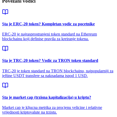
Povezani vodici
Sta je ERC-20 token? Kompletan vodic za pocetnike
ERC-20 je najrasprostranjeni token standard na Ethereum
blockchainu koji definise pravila za kreiranje tokena.
Sta je TRC-20 token? Vodic za TRON token standard
TRC-20 je token standard na TRON blockchainu, najpopularniji za
jeftine USDT transfere sa naknadama ispod 1 USD.
Sta je market cap (trzisna kapitalizacija) u kriptu?
Market cap je kljucna metrika za procjenu velicine i relativne
vrijednosti kriptovalute na trzistu.