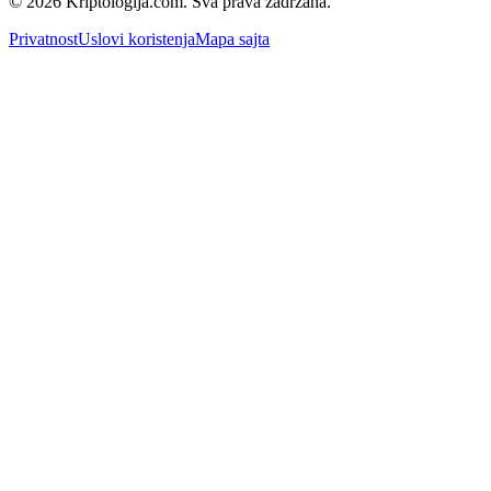
© 2026 Kriptologija.com. Sva prava zadržana.
Privatnost
Uslovi koristenja
Mapa sajta