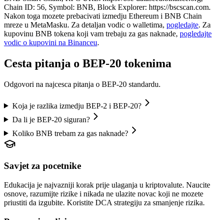
Chain ID: 56, Symbol: BNB, Block Explorer: https://bscscan.com.
Nakon toga mozete prebacivati izmedju Ethereum i BNB Chain
mreze u MetaMasku. Za detaljan vodic o walletima,
pogledajte
. Za
kupovinu BNB tokena koji vam trebaju za gas naknade,
pogledajte
vodic o kupovini na Binanceu
.
Cesta pitanja o BEP-20 tokenima
Odgovori na najcesca pitanja o BEP-20 standardu.
Koja je razlika izmedju BEP-2 i BEP-20?
Da li je BEP-20 siguran?
Koliko BNB trebam za gas naknade?
Savjet za pocetnike
Edukacija je najvazniji korak prije ulaganja u kriptovalute. Naucite
osnove, razumijte rizike i nikada ne ulazite novac koji ne mozete
priustiti da izgubite. Koristite DCA strategiju za smanjenje rizika.