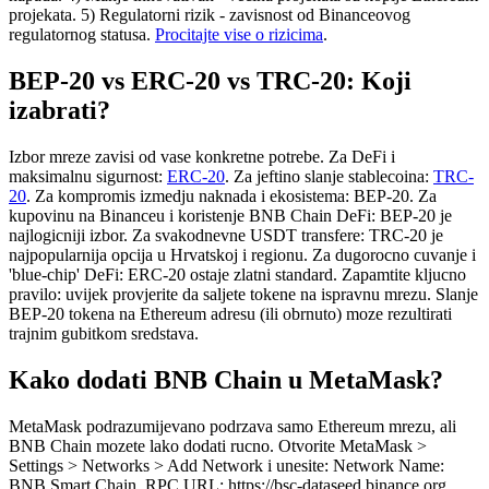
projekata. 5) Regulatorni rizik - zavisnost od Binanceovog
regulatornog statusa.
Procitajte vise o rizicima
.
BEP-20 vs ERC-20 vs TRC-20: Koji
izabrati?
Izbor mreze zavisi od vase konkretne potrebe. Za DeFi i
maksimalnu sigurnost:
ERC-20
. Za jeftino slanje stablecoina:
TRC-
20
. Za kompromis izmedju naknada i ekosistema: BEP-20. Za
kupovinu na Binanceu i koristenje BNB Chain DeFi: BEP-20 je
najlogicniji izbor. Za svakodnevne USDT transfere: TRC-20 je
najpopularnija opcija u Hrvatskoj i regionu. Za dugorocno cuvanje i
'blue-chip' DeFi: ERC-20 ostaje zlatni standard. Zapamtite kljucno
pravilo: uvijek provjerite da saljete tokene na ispravnu mrezu. Slanje
BEP-20 tokena na Ethereum adresu (ili obrnuto) moze rezultirati
trajnim gubitkom sredstava.
Kako dodati BNB Chain u MetaMask?
MetaMask podrazumijevano podrzava samo Ethereum mrezu, ali
BNB Chain mozete lako dodati rucno. Otvorite MetaMask >
Settings > Networks > Add Network i unesite: Network Name:
BNB Smart Chain, RPC URL: https://bsc-dataseed.binance.org,