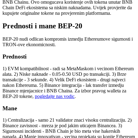
BNB Chainu. Ovo omogucava koristenje ovih tokena unutar BNB
Chain DeFi ekosistema sa niskim naknadama. Uvijek provjerite da
kupujete originalne tokene na provjerenim platformama.
Prednosti i mane BEP-20
BEP-20 nudi odlican kompromis izmedju Ethereumove sigurnosti i
TRON-ove ekonomicnosti.
Prednosti
1) EVM kompatibilnost - radi sa MetaMaskom i vecinom Ethereum
alata. 2) Niske naknade - 0.05-0.50 USD po transakciji. 3) Brze
transakcije - 3 sekunde. 4) Velik DeFi ekosistem - drugi najveci
nakon Ethereuma. 5) Binance integracija - lak transfer izmedju
Binance mjenjacnice i BNB Chaina. Za izbor pravog walleta za
BEP-20 tokene,
pogledajte nas vodic
.
Mane
1) Centralizacija - samo 21 validator znaci visoku centralizaciju. 2)
Binance zavisnost - mreza je pod jakim uticajem Binancea. 3)
Sigurnosni incidenti - BNB Chain je bio meta vise hakerskih
napada. 4) Manje innovativan - vecina projekata su kopije Ethereum