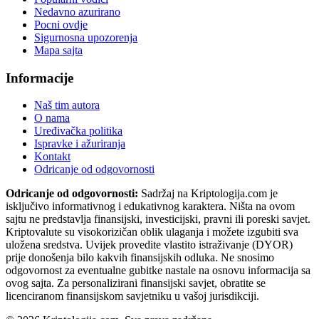
Nedavno azurirano
Pocni ovdje
Sigurnosna upozorenja
Mapa sajta
Informacije
Naš tim autora
O nama
Uređivačka politika
Ispravke i ažuriranja
Kontakt
Odricanje od odgovornosti
Odricanje od odgovornosti:
Sadržaj na Kriptologija.com je
isključivo informativnog i edukativnog karaktera. Ništa na ovom
sajtu ne predstavlja finansijski, investicijski, pravni ili poreski savjet.
Kriptovalute su visokorizičan oblik ulaganja i možete izgubiti sva
uložena sredstva. Uvijek provedite vlastito istraživanje (DYOR)
prije donošenja bilo kakvih finansijskih odluka. Ne snosimo
odgovornost za eventualne gubitke nastale na osnovu informacija sa
ovog sajta. Za personalizirani finansijski savjet, obratite se
licenciranom finansijskom savjetniku u vašoj jurisdikciji.