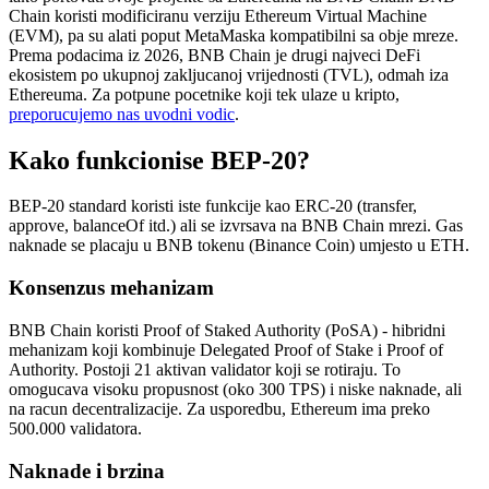
Chain koristi modificiranu verziju Ethereum Virtual Machine
(EVM), pa su alati poput MetaMaska kompatibilni sa obje mreze.
Prema podacima iz 2026, BNB Chain je drugi najveci DeFi
ekosistem po ukupnoj zakljucanoj vrijednosti (TVL), odmah iza
Ethereuma. Za potpune pocetnike koji tek ulaze u kripto,
preporucujemo nas uvodni vodic
.
Kako funkcionise BEP-20?
BEP-20 standard koristi iste funkcije kao ERC-20 (transfer,
approve, balanceOf itd.) ali se izvrsava na BNB Chain mrezi. Gas
naknade se placaju u BNB tokenu (Binance Coin) umjesto u ETH.
Konsenzus mehanizam
BNB Chain koristi Proof of Staked Authority (PoSA) - hibridni
mehanizam koji kombinuje Delegated Proof of Stake i Proof of
Authority. Postoji 21 aktivan validator koji se rotiraju. To
omogucava visoku propusnost (oko 300 TPS) i niske naknade, ali
na racun decentralizacije. Za usporedbu, Ethereum ima preko
500.000 validatora.
Naknade i brzina