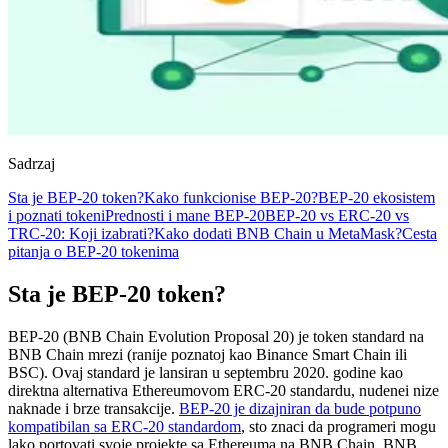
Sadrzaj
Sta je BEP-20 token?
Kako funkcionise BEP-20?
BEP-20 ekosistem
i poznati tokeni
Prednosti i mane BEP-20
BEP-20 vs ERC-20 vs
TRC-20: Koji izabrati?
Kako dodati BNB Chain u MetaMask?
Cesta
pitanja o BEP-20 tokenima
Sta je BEP-20 token?
BEP-20 (BNB Chain Evolution Proposal 20) je token standard na
BNB Chain mrezi (ranije poznatoj kao Binance Smart Chain ili
BSC). Ovaj standard je lansiran u septembru 2020. godine kao
direktna alternativa Ethereumovom ERC-20 standardu, nudenei nize
naknade i brze transakcije.
BEP-20 je dizajniran da bude potpuno
kompatibilan sa ERC-20 standardom
, sto znaci da programeri mogu
lako portovati svoje projekte sa Ethereuma na BNB Chain. BNB