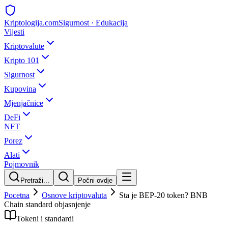
Kripto
logija
.com
Sigurnost · Edukacija
Vijesti
Kriptovalute
Kripto 101
Sigurnost
Kupovina
Mjenjačnice
DeFi
NFT
Porez
Alati
Pojmovnik
Pretraži...
Počni ovdje
Pocetna
Osnove kriptovaluta
Sta je BEP-20 token? BNB
Chain standard objasnjenje
Tokeni i standardi