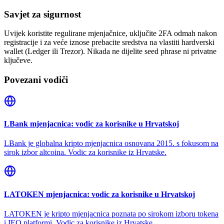
Savjet za sigurnost
Uvijek koristite regulirane mjenjačnice, uključite 2FA odmah nakon
registracije i za veće iznose prebacite sredstva na vlastiti hardverski
wallet (Ledger ili Trezor). Nikada ne dijelite seed phrase ni privatne
ključeve.
Povezani vodiči
LBank mjenjacnica: vodic za korisnike u Hrvatskoj
LBank je globalna kripto mjenjacnica osnovana 2015. s fokusom na
sirok izbor altcoina. Vodic za korisnike iz Hrvatske.
LATOKEN mjenjacnica: vodic za korisnike u Hrvatskoj
LATOKEN je kripto mjenjacnica poznata po sirokom izboru tokena
i IEO platformi. Vodic za korisnike iz Hrvatske.