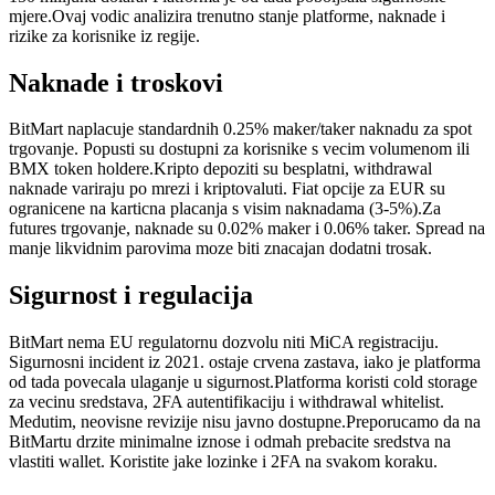
mjere.
Ovaj vodic analizira trenutno stanje platforme, naknade i
rizike za korisnike iz regije.
Naknade i troskovi
BitMart naplacuje standardnih 0.25% maker/taker naknadu za spot
trgovanje. Popusti su dostupni za korisnike s vecim volumenom ili
BMX token holdere.
Kripto depoziti su besplatni, withdrawal
naknade variraju po mrezi i kriptovaluti. Fiat opcije za EUR su
ogranicene na karticna placanja s visim naknadama (3-5%).
Za
futures trgovanje, naknade su 0.02% maker i 0.06% taker. Spread na
manje likvidnim parovima moze biti znacajan dodatni trosak.
Sigurnost i regulacija
BitMart nema EU regulatornu dozvolu niti MiCA registraciju.
Sigurnosni incident iz 2021. ostaje crvena zastava, iako je platforma
od tada povecala ulaganje u sigurnost.
Platforma koristi cold storage
za vecinu sredstava, 2FA autentifikaciju i withdrawal whitelist.
Medutim, neovisne revizije nisu javno dostupne.
Preporucamo da na
BitMartu drzite minimalne iznose i odmah prebacite sredstva na
vlastiti wallet. Koristite jake lozinke i 2FA na svakom koraku.