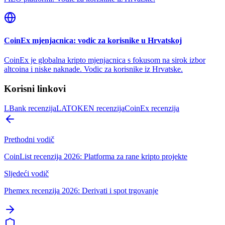
CoinEx mjenjacnica: vodic za korisnike u Hrvatskoj
CoinEx je globalna kripto mjenjacnica s fokusom na sirok izbor
altcoina i niske naknade. Vodic za korisnike iz Hrvatske.
Korisni linkovi
LBank recenzija
LATOKEN recenzija
CoinEx recenzija
Prethodni vodič
CoinList recenzija 2026: Platforma za rane kripto projekte
Sljedeći vodič
Phemex recenzija 2026: Derivati i spot trgovanje