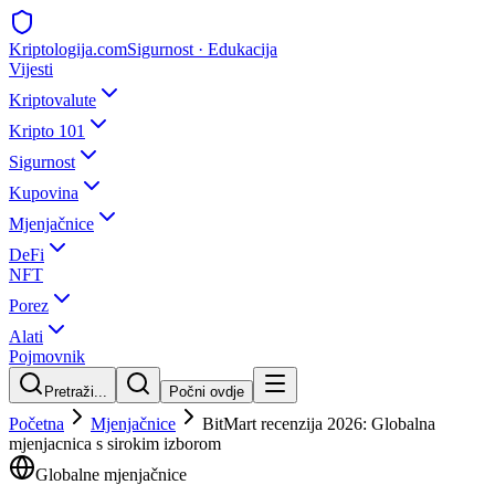
Kripto
logija
.com
Sigurnost · Edukacija
Vijesti
Kriptovalute
Kripto 101
Sigurnost
Kupovina
Mjenjačnice
DeFi
NFT
Porez
Alati
Pojmovnik
Pretraži...
Počni ovdje
Početna
Mjenjačnice
BitMart recenzija 2026: Globalna
mjenjacnica s sirokim izborom
Globalne mjenjačnice