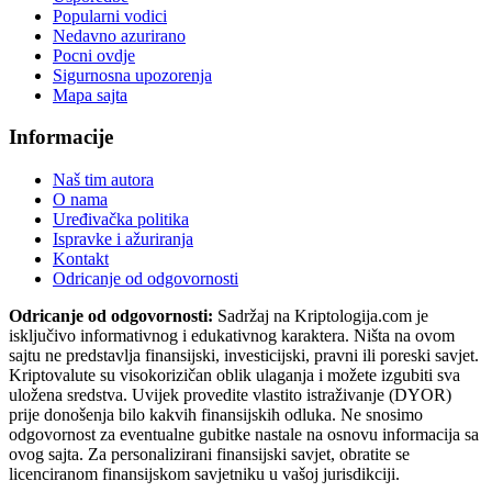
Popularni vodici
Nedavno azurirano
Pocni ovdje
Sigurnosna upozorenja
Mapa sajta
Informacije
Naš tim autora
O nama
Uređivačka politika
Ispravke i ažuriranja
Kontakt
Odricanje od odgovornosti
Odricanje od odgovornosti:
Sadržaj na Kriptologija.com je
isključivo informativnog i edukativnog karaktera. Ništa na ovom
sajtu ne predstavlja finansijski, investicijski, pravni ili poreski savjet.
Kriptovalute su visokorizičan oblik ulaganja i možete izgubiti sva
uložena sredstva. Uvijek provedite vlastito istraživanje (DYOR)
prije donošenja bilo kakvih finansijskih odluka. Ne snosimo
odgovornost za eventualne gubitke nastale na osnovu informacija sa
ovog sajta. Za personalizirani finansijski savjet, obratite se
licenciranom finansijskom savjetniku u vašoj jurisdikciji.