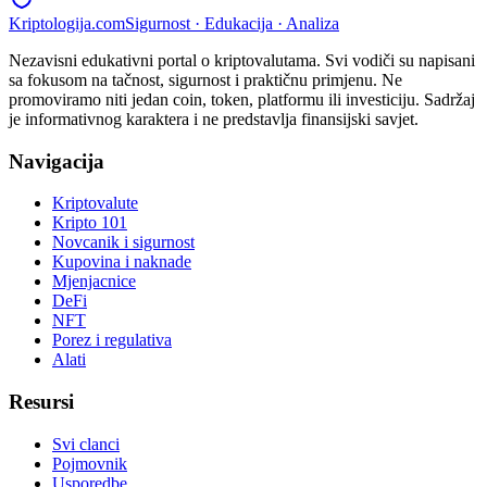
Kripto
logija
.com
Sigurnost · Edukacija · Analiza
Nezavisni edukativni portal o kriptovalutama. Svi vodiči su napisani
sa fokusom na tačnost, sigurnost i praktičnu primjenu. Ne
promoviramo niti jedan coin, token, platformu ili investiciju. Sadržaj
je informativnog karaktera i ne predstavlja finansijski savjet.
Navigacija
Kriptovalute
Kripto 101
Novcanik i sigurnost
Kupovina i naknade
Mjenjacnice
DeFi
NFT
Porez i regulativa
Alati
Resursi
Svi clanci
Pojmovnik
Usporedbe