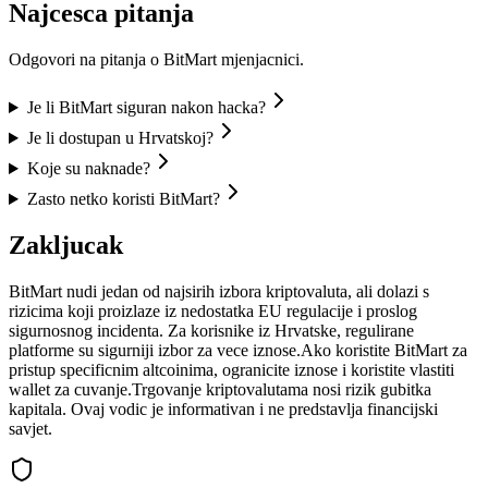
Najcesca pitanja
Odgovori na pitanja o BitMart mjenjacnici.
Je li BitMart siguran nakon hacka?
Je li dostupan u Hrvatskoj?
Koje su naknade?
Zasto netko koristi BitMart?
Zakljucak
BitMart nudi jedan od najsirih izbora kriptovaluta, ali dolazi s
rizicima koji proizlaze iz nedostatka EU regulacije i proslog
sigurnosnog incidenta. Za korisnike iz Hrvatske, regulirane
platforme su sigurniji izbor za vece iznose.
Ako koristite BitMart za
pristup specificnim altcoinima, ogranicite iznose i koristite vlastiti
wallet za cuvanje.
Trgovanje kriptovalutama nosi rizik gubitka
kapitala. Ovaj vodic je informativan i ne predstavlja financijski
savjet.