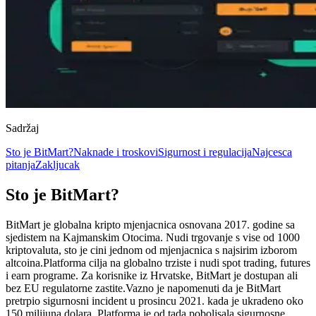
Sadržaj
Sto je BitMart?
Naknade i troskovi
Sigurnost i regulacija
Najcesca
pitanja
Zakljucak
Sto je BitMart?
BitMart je globalna kripto mjenjacnica osnovana 2017. godine sa
sjedistem na Kajmanskim Otocima. Nudi trgovanje s vise od 1000
kriptovaluta, sto je cini jednom od mjenjacnica s najsirim izborom
altcoina.
Platforma cilja na globalno trziste i nudi spot trading, futures
i earn programe. Za korisnike iz Hrvatske, BitMart je dostupan ali
bez EU regulatorne zastite.
Vazno je napomenuti da je BitMart
pretrpio sigurnosni incident u prosincu 2021. kada je ukradeno oko
150 milijuna dolara. Platforma je od tada poboljsala sigurnosne