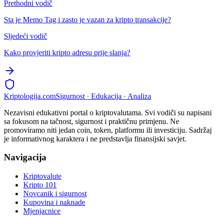
Prethodni vodič
Sta je Memo Tag i zasto je vazan za kripto transakcije?
Sljedeći vodič
Kako provjeriti kripto adresu prije slanja?
Kripto
logija
.com
Sigurnost · Edukacija · Analiza
Nezavisni edukativni portal o kriptovalutama. Svi vodiči su napisani
sa fokusom na tačnost, sigurnost i praktičnu primjenu. Ne
promoviramo niti jedan coin, token, platformu ili investiciju. Sadržaj
je informativnog karaktera i ne predstavlja finansijski savjet.
Navigacija
Kriptovalute
Kripto 101
Novcanik i sigurnost
Kupovina i naknade
Mjenjacnice