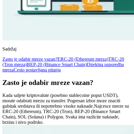
Sadržaj
Zasto je odabir mreze vazan?
ERC-20 (Ethereum mreza)
TRC-20
(Tron mreza)
BEP-20 (Binance Smart Chain)
Direktna usporedba
mreza
Cesto postavljana pitanja
Zasto je odabir mreze vazan?
Kada saljete kriptovalute (posebno stablecoine poput USDT),
morate odabrati mrezu za transfer. Pogresan izbor moze znaciti
gubitak sredstava ili nepotrebno visoke naknade.
Najcesce mreze su
ERC-20 (Ethereum), TRC-20 (Tron), BEP-20 (Binance Smart
Chain), SOL (Solana) i Polygon. Svaka ima razlicite naknade,
brzinu i nivo podrske.