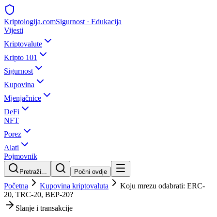
Kripto
logija
.com
Sigurnost · Edukacija
Vijesti
Kriptovalute
Kripto 101
Sigurnost
Kupovina
Mjenjačnice
DeFi
NFT
Porez
Alati
Pojmovnik
Pretraži...
Počni ovdje
Početna
Kupovina kriptovaluta
Koju mrezu odabrati: ERC-
20, TRC-20, BEP-20?
Slanje i transakcije