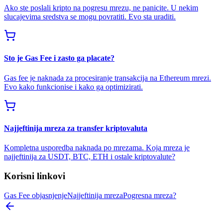
Ako ste poslali kripto na pogresu mrezu, ne panicite. U nekim
slucajevima sredstva se mogu povratiti. Evo sta uraditi.
Sto je Gas Fee i zasto ga placate?
Gas fee je naknada za procesiranje transakcija na Ethereum mrezi.
Evo kako funkcionise i kako ga optimizirati.
Najjeftinija mreza za transfer kriptovaluta
Kompletna usporedba naknada po mrezama. Koja mreza je
najjeftinija za USDT, BTC, ETH i ostale kriptovalute?
Korisni linkovi
Gas Fee objasnjenje
Najjeftinija mreza
Pogresna mreza?