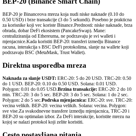
BEP-20 (Binance Smart Chain)
BEP-20 je Binanceova mreza koja nudi niske naknade (0.10 do
0.50 USD) i brze transakcije (3 do 5 sekundi). Posebno je prakticna
za korisnike koji vec koriste Binance.
Prednosti: niske naknade, brza
obrada, dobar DeFi ekosistem (PancakeSwap). Mane:
centraliziranija od Ethereuma, ne podrzavaju je svi walleti i
mjenjacnice.
Kada koristiti BEP-20: transferi izmedju Binance
racuna, interakcija s BSC DeFi protokolima, slanje na wallete koji
podrzavaju BSC (MetaMask, Trust Wallet).
Direktna usporedba mreza
Naknada za slanje USDT:
ERC-20: 5 do 20 USD. TRC-20: 0.50
do 1 USD. BEP-20: 0.10 do 0.50 USD. Solana: 0.01 USD.
Polygon: 0.01 do 0.05 USD.
Brzina transakcije:
ERC-20: 2 do 10
min. TRC-20: 3 do 5 sec. BEP-20: 3 do 5 sec. Solana: 1 do 2 sec.
Polygon: 2 do 5 sec.
Podrska mjenjacnica:
ERC-20: sve. TRC-20:
vecina velikih. BEP-20: vecina velikih. Solana: vecina. Polygon:
sve vise.
Za svakodnevne transfere izmedju mjenjacnica, TRC-20 i
BEP-20 su optimalan izbor. Za DeFi interakcije, koristite mrezu na
kojoj se nalazi protokol koji zelite koristiti.
Cesto postavljana pitanja