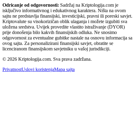
Odricanje od odgovornosti:
Sadržaj na Kriptologija.com je
isključivo informativnog i edukativnog karaktera. Ništa na ovom
sajtu ne predstavlja finansijski, investicijski, pravni ili poreski savjet.
Kriptovalute su visokorizičan oblik ulaganja i možete izgubiti sva
uložena sredstva. Uvijek provedite vlastito istraživanje (DYOR)
prije donošenja bilo kakvih finansijskih odluka. Ne snosimo
odgovornost za eventualne gubitke nastale na osnovu informacija sa
ovog sajta. Za personalizirani finansijski savjet, obratite se
licenciranom finansijskom savjetniku u vašoj jurisdikciji.
© 2026 Kriptologija.com. Sva prava zadržana.
Privatnost
Uslovi koristenja
Mapa sajta