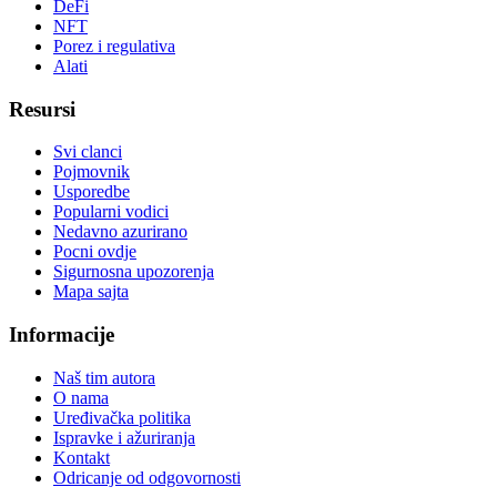
DeFi
NFT
Porez i regulativa
Alati
Resursi
Svi clanci
Pojmovnik
Usporedbe
Popularni vodici
Nedavno azurirano
Pocni ovdje
Sigurnosna upozorenja
Mapa sajta
Informacije
Naš tim autora
O nama
Uređivačka politika
Ispravke i ažuriranja
Kontakt
Odricanje od odgovornosti