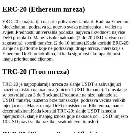
ERC-20 (Ethereum mreza)
ERC-20 je najstariji i najsirih prihvacen standard. Radi na Ethereum
blockchainu i podrzava ga gotovo svaka mjenjacnica i wallet na
svijetu.
Prednosti: univerzalna podrska, najveca likvidnost, najvise
DeFi protokola. Mane: visoke naknade (2 do 20 USD zavisno od
zagusenja), sporiji transferi (2 do 10 minuta).
Kada koristiti ERC-20:
slanje na platforme koje ne podrzavaju druge mreze, interakcija s
Ethereum DeFi protokolima, ili kada sigurnost i kompatibilnost
imaju prioritet nad cijenom.
TRC-20 (Tron mreza)
TRC-20 je najpopularnija mreza za slanje USDT-a zahvaljujuci
izuzetno niskim naknadama (obicno 1 USD ili manje). Transakcije
se potvrdjuju za 3 do 5 sekundi.
Prednosti: najnize naknade za
USDT transfer, izuzetno brze transakcije, podrzava vecina velikih
mjenjacnica. Mane: manja DeFi ekosistem od Ethereuma, manje
decentraliziran.
Kada koristiti TRC-20: slanje USDT izmedju
mjenjacnica, slanje manjeg iznosa gdje naknada od 1 USD umjesto
10 USD pravi veliku razliku, svakodnevni transferi.