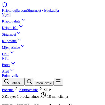
Kripto
logija
.com
Sigurnost · Edukacija
Vijesti
Kriptovalute
Kripto 101
Sigurnost
Kupovina
Mjenjačnice
DeFi
NFT
Porez
Alati
Pojmovnik
Pretraži...
Počni ovdje
Pocetna
Kriptovalute
XRP
XR
Layer 1 blockchainovi
18 min
citanja