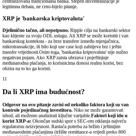
centralizovana tradicionalna banka. Stepen decentralizacije je
legitimna debata, ne crno-bijelo pitanje.
XRP je 'bankarska kriptovaluta'
Djelimično tačno, ali nepotpuno.
Ripple cilja na bankarski sektor
kao klijente za svoju ODL uslugu. Ali XRP se može koristiti i van
bankarskog konteksta - za brze transfere između mjenjačnica,
mikrotransakcije, ili bilo koji use case koji zahtijeva brz i jeftin
transfer vrijednosti.
Osim toga, 'bankarska kriptovaluta' nije nužno
negativan pojam. Ako XRP zaista ubrzava i pojeftinjuje
međunarodna plaćanja, to korisnicima donosi realnu korist, bez
obzira na to ko ga koristi.
11
Da li XRP ima budućnost?
Odgovor na ovo pitanje zavisi od nekoliko faktora koji su van
kontrole pojedinačnog investitora.
Niko ne može garantovati
ishod, ali možemo analizirati ključne varijable.
Faktori koji idu u
korist XRP-a:
Okončan sudski spor s SEC-om otklanja najveću
regulatornu neizvjesnost. Rastuća potreba za bržim i jeftinijim
međunarodnim plaćanjima (tržište remittance-a vrijedi preko 800