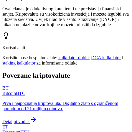
Ovaj clanak je edukativnog karaktera i ne predstavlja finansijski
savjet. Kriptovalute su visokorizicna investicija i mozete izgubiti sva
ulozena sredstva. Uvijek uradite vlastito istrazivanje (DYOR) i
nikada ne ulazite novac koji ne mozete priustiti da izgubite.
Korisni alati
Koristite nase besplatne alate:
kalkulator dobiti
,
DCA kalkulator
i
staking kalkulator
za informisane odluke.
Povezane kriptovalute
BT
Bitcoin
BTC
Prva i najpoznatija kriptovaluta. Digitalno zlato s ograničenom
ponudom od 21 milijun coinova.
Detaljni vodic
ET