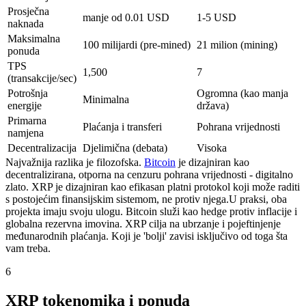
Prosječna
manje od 0.01 USD
1-5 USD
naknada
Maksimalna
100 milijardi (pre-mined)
21 milion (mining)
ponuda
TPS
1,500
7
(transakcije/sec)
Potrošnja
Ogromna (kao manja
Minimalna
energije
država)
Primarna
Plaćanja i transferi
Pohrana vrijednosti
namjena
Decentralizacija
Djelimična (debata)
Visoka
Najvažnija razlika je filozofska.
Bitcoin
je dizajniran kao
decentralizirana, otporna na cenzuru pohrana vrijednosti - digitalno
zlato. XRP je dizajniran kao efikasan platni protokol koji može raditi
s postojećim finansijskim sistemom, ne protiv njega.
U praksi, oba
projekta imaju svoju ulogu. Bitcoin služi kao hedge protiv inflacije i
globalna rezervna imovina. XRP cilja na ubrzanje i pojeftinjenje
međunarodnih plaćanja. Koji je 'bolji' zavisi isključivo od toga šta
vam treba.
6
XRP tokenomika i ponuda