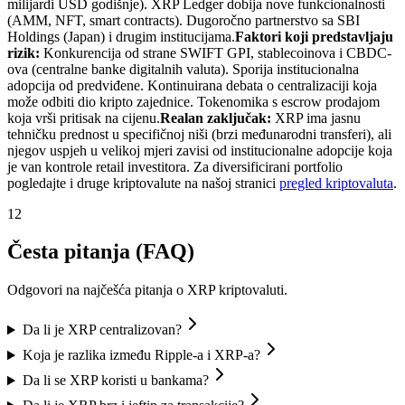
milijardi USD godišnje). XRP Ledger dobija nove funkcionalnosti
(AMM, NFT, smart contracts). Dugoročno partnerstvo sa SBI
Holdings (Japan) i drugim institucijama.
Faktori koji predstavljaju
rizik:
Konkurencija od strane SWIFT GPI, stablecoinova i CBDC-
ova (centralne banke digitalnih valuta). Sporija institucionalna
adopcija od predviđene. Kontinuirana debata o centralizaciji koja
može odbiti dio kripto zajednice. Tokenomika s escrow prodajom
koja vrši pritisak na cijenu.
Realan zaključak:
XRP ima jasnu
tehničku prednost u specifičnoj niši (brzi međunarodni transferi), ali
njegov uspjeh u velikoj mjeri zavisi od institucionalne adopcije koja
je van kontrole retail investitora. Za diversificirani portfolio
pogledajte i druge kriptovalute na našoj stranici
pregled kriptovaluta
.
12
Česta pitanja (FAQ)
Odgovori na najčešća pitanja o XRP kriptovaluti.
Da li je XRP centralizovan?
Koja je razlika između Ripple-a i XRP-a?
Da li se XRP koristi u bankama?