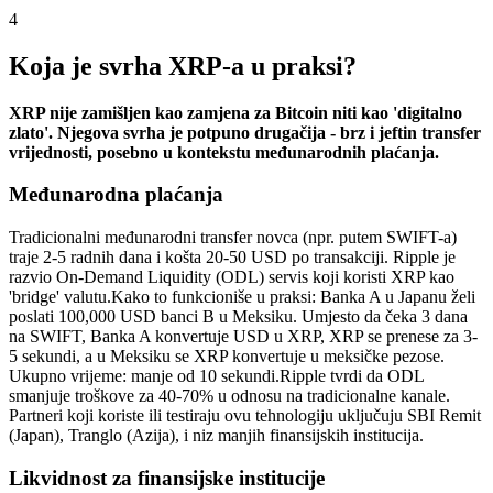
4
Koja je svrha XRP-a u praksi?
XRP nije zamišljen kao zamjena za Bitcoin niti kao 'digitalno
zlato'. Njegova svrha je potpuno drugačija - brz i jeftin transfer
vrijednosti, posebno u kontekstu međunarodnih plaćanja.
Međunarodna plaćanja
Tradicionalni međunarodni transfer novca (npr. putem SWIFT-a)
traje 2-5 radnih dana i košta 20-50 USD po transakciji. Ripple je
razvio On-Demand Liquidity (ODL) servis koji koristi XRP kao
'bridge' valutu.
Kako to funkcioniše u praksi: Banka A u Japanu želi
poslati 100,000 USD banci B u Meksiku. Umjesto da čeka 3 dana
na SWIFT, Banka A konvertuje USD u XRP, XRP se prenese za 3-
5 sekundi, a u Meksiku se XRP konvertuje u meksičke pezose.
Ukupno vrijeme: manje od 10 sekundi.
Ripple tvrdi da ODL
smanjuje troškove za 40-70% u odnosu na tradicionalne kanale.
Partneri koji koriste ili testiraju ovu tehnologiju uključuju SBI Remit
(Japan), Tranglo (Azija), i niz manjih finansijskih institucija.
Likvidnost za finansijske institucije