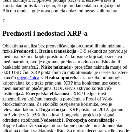
treba razumjeti. Rippleova prodaja XRP-a iz escrow-a stvara
konstantan pritisak na cijenu, što je fundamentalno drugačije od
Bitcoin modela gdje nova ponuda dolazi od nezavisnih rudara.
7
Prednosti i nedostaci XRP-a
Objektivna analiza bez preuveličavanja prednosti ili minimiziranja
rizika.
Prednosti:
1.
Brzina transakcija
- 3-5 sekundi za potvrdu je
među najbržim u kripto prostoru. Za korisnike koji šalju sredstva
međunarodno, ovo je ogromna prednost u odnosu na Bitcoin ili
bankarski transfer.
2.
Niske naknade
- prosječna naknada manja od
0.01 USD čini XRP praktičnim za mikrotransakcije i česte transfere
između
mjenjačnica
.
3.
Realna upotreba
- za razliku od mnogih
kriptovaluta koje traže primjenu, XRP ima konkretan use case u
međunarodnim plaćanjima. ODL servis aktivno koristi više
institucija.
4.
Energetska efikasnost
- XRP Ledger troši
zanemarljivu količinu energije u poređenju s Proof of Work
blockchainovima. Za ekološki osviještene korisnike, ovo je
relevantan faktor.
5.
Duga istorija
- XRP postoji od 2012. godine i
preživio je više tržišnih ciklusa. Longevitet projekta je signal
određene stabilnosti.
Nedostaci:
1.
Percepcija centralizacije
-
Ripple Labs drži značajan udio ukupne ponude i ima dominantan
uticaj na default validatorsku listu. Za puriste decentralizacije, ovo je