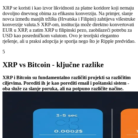
XRP se koristi i kao izvor likvidnosti za platne koridore koji nemaju
dovoljno dnevnog obima za efikasnu konverziju. Na primjer, slanje
novca između manjih tržišta (Hrvatska i Filipini) zahtijeva višestruke
konverzije valuta.
S XRP-om, institucija može direktno konvertovati
EUR u XRP, a zatim XRP u filipinski pezo, zaobilazeći potrebu za
USD kao posredničkom valutom. Ovo je teorijski elegantno
rješenje, ali u praksi adopcija je sporija nego što je Ripple predviđao.
5
XRP vs Bitcoin - ključne razlike
XRP i Bitcoin su fundamentalno različiti projekti sa različitim
ciljevima. Porediti ih je kao porediti email i poštanski sistem -
oba služe za slanje poruka, ali na potpuno različite načine.