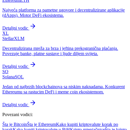
Ethereum
ETH
Najveća platforma za pametne ugovore i decentralizirane aplikacije
(dApps). Motor DeFi ekosistema.
Detaljni vodic
XL
Stellar
XLM
Decentralizirana mreža za brza i jeftina prekogranična plaćanja.
Povezuje banke, platne sustave i ljude diljem svijeta.
Detaljni vodic
SO
Solana
SOL
Jedan od najbrzih blockchainova sa niskim naknadama. Konkurent
Ethereumu sa rastucim DeFi i meme coin ekosistemom.
Detaljni vodic
Povezani vodici:
Šta je Bitcoin
Šta je Ethereum
Kako kupiti kriptovalute korak po
korak
Kako kupiti kriptovalute u BiH
Kripto mjenjačnice
Šta je kripto