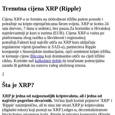
Trenutna cijena XRP (Ripple)
Cijena XRP-a se formira na slobodnom tržištu putem ponude i
potražnje na kripto mjenjačnicama širom svijeta. XRP se kotira 24
sata dnevno, 7 dana u sedmici, bez pauza.
Za korisnike u Hrvatskoj
najrelevantniji je kurs u eurima (EUR). Cijena XRP-a varira po
platformama zbog razlika u likvidnosti i regionalnoj
potražnji.
Faktori koji najviše utiču na XRP kurs uključuju
regulatorne vijesti (posebno iz SAD-a), partnerstva Ripple
kompanije s finansijskim institucijama, opći sentiment kripto tržišta,
te kretanje cijene
Bitcoina
koji dominantno utiče na cijeli tržišni
ciklus. Koristite naš
kalkulator dobiti
da izračunate potencijalnu
zaradu ili gubitak na osnovu vašeg uloženog iznosa.
2
Šta je XRP?
XRP je jedna od najpoznatijih kriptovaluta, ali i jedna od
najčešće pogrešno shvaćenih.
Većina ljudi koristi pojmove 'XRP' i
'Ripple' naizmjenično, ali to nisu iste stvari.
XRP je kriptovaluta
(digitalni token) koji postoji na XRP Ledger-u, decentraliziranom
blockchainu otvorenog koda. Ripple je privatna kompanija (Ripple