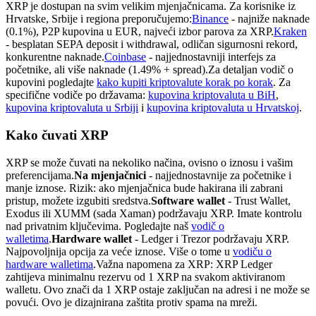
XRP je dostupan na svim velikim mjenjačnicama. Za korisnike iz
Hrvatske, Srbije i regiona preporučujemo:
Binance
- najniže naknade
(0.1%), P2P kupovina u EUR, najveći izbor parova za XRP.
Kraken
- besplatan SEPA deposit i withdrawal, odličan sigurnosni rekord,
konkurentne naknade.
Coinbase
- najjednostavniji interfejs za
početnike, ali više naknade (1.49% + spread).
Za detaljan vodič o
kupovini pogledajte
kako kupiti kriptovalute korak po korak
. Za
specifične vodiče po državama:
kupovina kriptovaluta u BiH
,
kupovina kriptovaluta u Srbiji
i
kupovina kriptovaluta u Hrvatskoj
.
Kako čuvati XRP
XRP se može čuvati na nekoliko načina, ovisno o iznosu i vašim
preferencijama.
Na mjenjačnici
- najjednostavnije za početnike i
manje iznose. Rizik: ako mjenjačnica bude hakirana ili zabrani
pristup, možete izgubiti sredstva.
Software wallet
- Trust Wallet,
Exodus ili XUMM (sada Xaman) podržavaju XRP. Imate kontrolu
nad privatnim ključevima. Pogledajte naš
vodič o
walletima
.
Hardware wallet
- Ledger i Trezor podržavaju XRP.
Najpovoljnija opcija za veće iznose. Više o tome u
vodiču o
hardware walletima
.
Važna napomena za XRP: XRP Ledger
zahtijeva minimalnu rezervu od 1 XRP na svakom aktiviranom
walletu. Ovo znači da 1 XRP ostaje zaključan na adresi i ne može se
povući. Ovo je dizajnirana zaštita protiv spama na mreži.