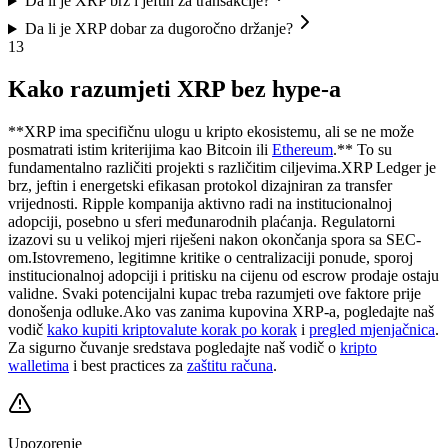
Da li je XRP brz i jeftin za transakcije?
Da li je XRP dobar za dugoročno držanje?
13
Kako razumjeti XRP bez hype-a
**XRP ima specifičnu ulogu u kripto ekosistemu, ali se ne može
posmatrati istim kriterijima kao Bitcoin ili
Ethereum
.** To su
fundamentalno različiti projekti s različitim ciljevima.
XRP Ledger je
brz, jeftin i energetski efikasan protokol dizajniran za transfer
vrijednosti. Ripple kompanija aktivno radi na institucionalnoj
adopciji, posebno u sferi međunarodnih plaćanja. Regulatorni
izazovi su u velikoj mjeri riješeni nakon okončanja spora sa SEC-
om.
Istovremeno, legitimne kritike o centralizaciji ponude, sporoj
institucionalnoj adopciji i pritisku na cijenu od escrow prodaje ostaju
validne. Svaki potencijalni kupac treba razumjeti ove faktore prije
donošenja odluke.
Ako vas zanima kupovina XRP-a, pogledajte naš
vodič
kako kupiti kriptovalute korak po korak
i
pregled mjenjačnica
.
Za sigurno čuvanje sredstava pogledajte naš vodič o
kripto
walletima
i best practices za
zaštitu računa
.
Upozorenje