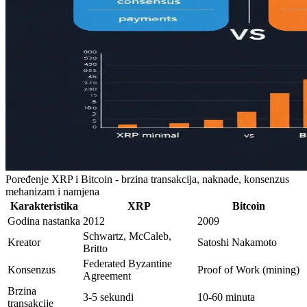
Poređenje XRP i Bitcoin - brzina transakcija, naknade, konsenzus
mehanizam i namjena
Karakteristika
XRP
Bitcoin
Godina nastanka
2012
2009
Schwartz, McCaleb,
Kreator
Satoshi Nakamoto
Britto
Federated Byzantine
Konsenzus
Proof of Work (mining)
Agreement
Brzina
3-5 sekundi
10-60 minuta
transakcije