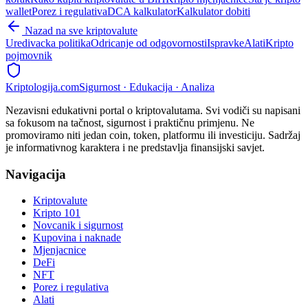
wallet
Porez i regulativa
DCA kalkulator
Kalkulator dobiti
Nazad na sve kriptovalute
Uredivacka politika
Odricanje od odgovornosti
Ispravke
Alati
Kripto
pojmovnik
Kripto
logija
.com
Sigurnost · Edukacija · Analiza
Nezavisni edukativni portal o kriptovalutama. Svi vodiči su napisani
sa fokusom na tačnost, sigurnost i praktičnu primjenu. Ne
promoviramo niti jedan coin, token, platformu ili investiciju. Sadržaj
je informativnog karaktera i ne predstavlja finansijski savjet.
Navigacija
Kriptovalute
Kripto 101
Novcanik i sigurnost
Kupovina i naknade
Mjenjacnice
DeFi
NFT
Porez i regulativa
Alati