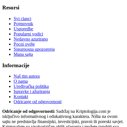
Resursi
Svi clanci
Pojmovnik
Usporedbe
Popularni vodici
Nedavno azurirano
Pocni ovdje
Sigurnosna upozorenja
Mapa sajta
Informacije
Naš tim autora
O nama
Uređivačka politika
Ispravke i ažuriranja
Kontakt
Odricanje od odgovornosti
Odricanje od odgovornosti:
Sadržaj na Kriptologija.com je
isključivo informativnog i edukativnog karaktera. Ništa na ovom
sajtu ne predstavlja finansijski, investicijski, pravni ili poreski savjet.
Kriptovalute su visokorizičan oblik ulaganja i možete izgubiti sva