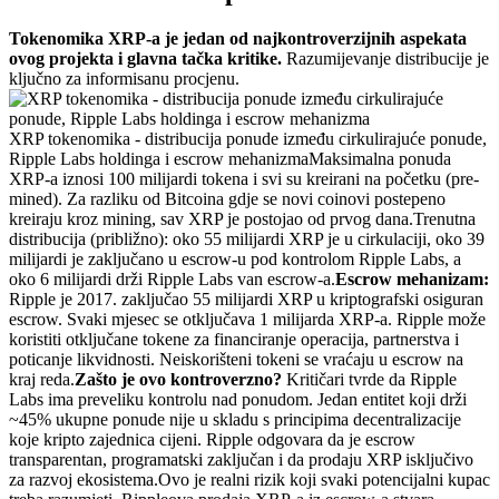
Tokenomika XRP-a je jedan od najkontroverzijnih aspekata
ovog projekta i glavna tačka kritike.
Razumijevanje distribucije je
ključno za informisanu procjenu.
XRP tokenomika - distribucija ponude između cirkulirajuće ponude,
Ripple Labs holdinga i escrow mehanizma
Maksimalna ponuda
XRP-a iznosi 100 milijardi tokena i svi su kreirani na početku (pre-
mined). Za razliku od Bitcoina gdje se novi coinovi postepeno
kreiraju kroz mining, sav XRP je postojao od prvog dana.
Trenutna
distribucija (približno): oko 55 milijardi XRP je u cirkulaciji, oko 39
milijardi je zaključano u escrow-u pod kontrolom Ripple Labs, a
oko 6 milijardi drži Ripple Labs van escrow-a.
Escrow mehanizam:
Ripple je 2017. zaključao 55 milijardi XRP u kriptografski osiguran
escrow. Svaki mjesec se otključava 1 milijarda XRP-a. Ripple može
koristiti otključane tokene za financiranje operacija, partnerstva i
poticanje likvidnosti. Neiskorišteni tokeni se vraćaju u escrow na
kraj reda.
Zašto je ovo kontroverzno?
Kritičari tvrde da Ripple
Labs ima preveliku kontrolu nad ponudom. Jedan entitet koji drži
~45% ukupne ponude nije u skladu s principima decentralizacije
koje kripto zajednica cijeni. Ripple odgovara da je escrow
transparentan, programatski zaključan i da prodaju XRP isključivo
za razvoj ekosistema.
Ovo je realni rizik koji svaki potencijalni kupac