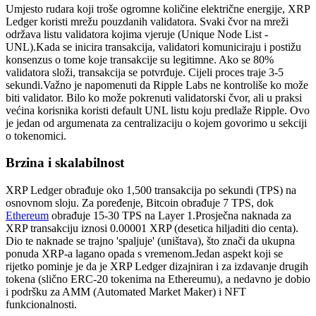
Umjesto rudara koji troše ogromne količine električne energije, XRP
Ledger koristi mrežu pouzdanih validatora. Svaki čvor na mreži
održava listu validatora kojima vjeruje (Unique Node List -
UNL).
Kada se inicira transakcija, validatori komuniciraju i postižu
konsenzus o tome koje transakcije su legitimne. Ako se 80%
validatora složi, transakcija se potvrđuje. Cijeli proces traje 3-5
sekundi.
Važno je napomenuti da Ripple Labs ne kontroliše ko može
biti validator. Bilo ko može pokrenuti validatorski čvor, ali u praksi
većina korisnika koristi default UNL listu koju predlaže Ripple. Ovo
je jedan od argumenata za centralizaciju o kojem govorimo u sekciji
o tokenomici.
Brzina i skalabilnost
XRP Ledger obrađuje oko 1,500 transakcija po sekundi (TPS) na
osnovnom sloju. Za poređenje, Bitcoin obrađuje 7 TPS, dok
Ethereum
obrađuje 15-30 TPS na Layer 1.
Prosječna naknada za
XRP transakciju iznosi 0.00001 XRP (desetica hiljaditi dio centa).
Dio te naknade se trajno 'spaljuje' (uništava), što znači da ukupna
ponuda XRP-a lagano opada s vremenom.
Jedan aspekt koji se
rijetko pominje je da je XRP Ledger dizajniran i za izdavanje drugih
tokena (slično ERC-20 tokenima na Ethereumu), a nedavno je dobio
i podršku za AMM (Automated Market Maker) i NFT
funkcionalnosti.