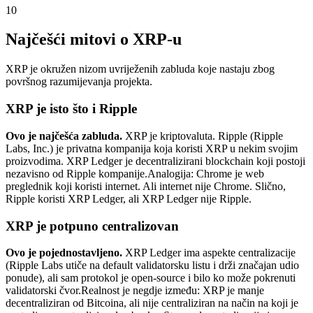
10
Najčešći mitovi o XRP-u
XRP je okružen nizom uvriježenih zabluda koje nastaju zbog
površnog razumijevanja projekta.
XRP je isto što i Ripple
Ovo je najčešća zabluda.
XRP je kriptovaluta. Ripple (Ripple
Labs, Inc.) je privatna kompanija koja koristi XRP u nekim svojim
proizvodima. XRP Ledger je decentralizirani blockchain koji postoji
nezavisno od Ripple kompanije.
Analogija: Chrome je web
preglednik koji koristi internet. Ali internet nije Chrome. Slično,
Ripple koristi XRP Ledger, ali XRP Ledger nije Ripple.
XRP je potpuno centralizovan
Ovo je pojednostavljeno.
XRP Ledger ima aspekte centralizacije
(Ripple Labs utiče na default validatorsku listu i drži značajan udio
ponude), ali sam protokol je open-source i bilo ko može pokrenuti
validatorski čvor.
Realnost je negdje između: XRP je manje
decentraliziran od Bitcoina, ali nije centraliziran na način na koji je