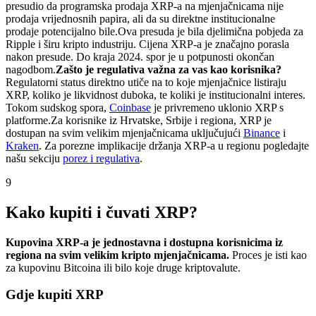
presudio da programska prodaja XRP-a na mjenjačnicama nije
prodaja vrijednosnih papira, ali da su direktne institucionalne
prodaje potencijalno bile.
Ova presuda je bila djelimična pobjeda za
Ripple i širu kripto industriju. Cijena XRP-a je značajno porasla
nakon presude. Do kraja 2024. spor je u potpunosti okončan
nagodbom.
Zašto je regulativa važna za vas kao korisnika?
Regulatorni status direktno utiče na to koje mjenjačnice listiraju
XRP, koliko je likvidnost duboka, te koliki je institucionalni interes.
Tokom sudskog spora,
Coinbase
je privremeno uklonio XRP s
platforme.
Za korisnike iz Hrvatske, Srbije i regiona, XRP je
dostupan na svim velikim mjenjačnicama uključujući
Binance
i
Kraken
. Za porezne implikacije držanja XRP-a u regionu pogledajte
našu sekciju
porez i regulativa
.
9
Kako kupiti i čuvati XRP?
Kupovina XRP-a je jednostavna i dostupna korisnicima iz
regiona na svim velikim kripto mjenjačnicama.
Proces je isti kao
za kupovinu Bitcoina ili bilo koje druge kriptovalute.
Gdje kupiti XRP