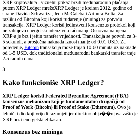
XRP kriptovaluta - vizuelni prikaz brzih međunarodnih plaćanja
putem XRP Ledger mreže
XRP Ledger je kreiran 2012. godine od
strane Davida Schwartza, Jeda McCaleba i Arthura Britta. Za
razliku od Bitcoina koji koristi rudarenje (mining) za potvrdu
transakcija, XRP Ledger koristi jedinstveni konsenzus protokol koji
ne zahtijeva energetski intenzivno računanje.
Osnovna namjena
XRP-a je brz i jeftin transfer vrijednosti. Transakcija se potvrdi za 3-
5 sekundi, a prosječna naknada iznosi manje od 0.01 USD. Za
poređenje,
Bitcoin
transakcija može trajati 10-60 minuta uz naknade
od 1-5 USD, dok tradicionalni međunarodni bankarski transfer traje
2-5 radnih dana.
3
Kako funkcioniše XRP Ledger?
XRP Ledger koristi Federated Byzantine Agreement (FBA)
konsenzus mehanizam koji je fundamentalno drugačiji od
Proof of Work (Bitcoin) ili Proof of Stake (Ethereum).
Ovo je
tehnički dio koji vrijedi razumjeti jer direktno obja��njava zašto je
XRP brz i energetski efikasan.
Konsenzus bez mininga