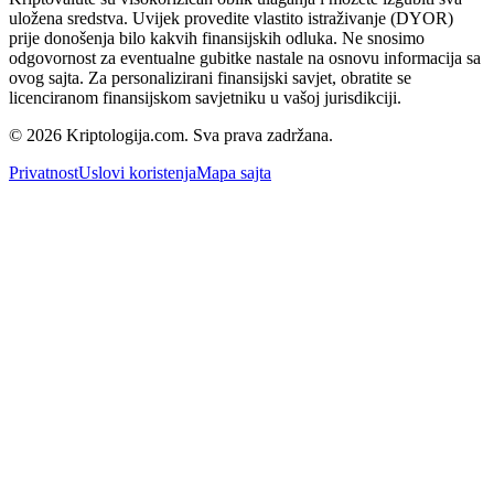
uložena sredstva. Uvijek provedite vlastito istraživanje (DYOR)
prije donošenja bilo kakvih finansijskih odluka. Ne snosimo
odgovornost za eventualne gubitke nastale na osnovu informacija sa
ovog sajta. Za personalizirani finansijski savjet, obratite se
licenciranom finansijskom savjetniku u vašoj jurisdikciji.
© 2026 Kriptologija.com. Sva prava zadržana.
Privatnost
Uslovi koristenja
Mapa sajta