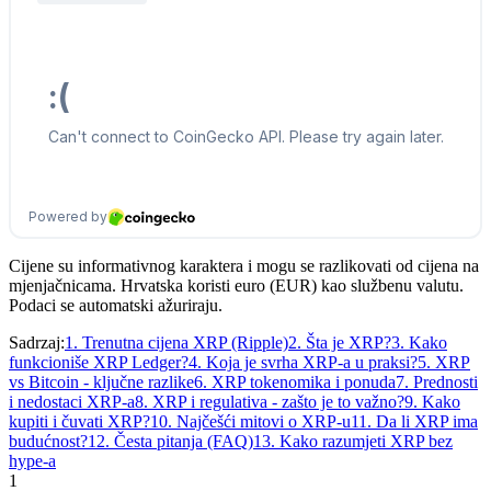
Cijene su informativnog karaktera i mogu se razlikovati od cijena na
mjenjačnicama. Hrvatska koristi euro (EUR) kao službenu valutu.
Podaci se automatski ažuriraju.
Sadrzaj:
1
.
Trenutna cijena XRP (Ripple)
2
.
Šta je XRP?
3
.
Kako
funkcioniše XRP Ledger?
4
.
Koja je svrha XRP-a u praksi?
5
.
XRP
vs Bitcoin - ključne razlike
6
.
XRP tokenomika i ponuda
7
.
Prednosti
i nedostaci XRP-a
8
.
XRP i regulativa - zašto je to važno?
9
.
Kako
kupiti i čuvati XRP?
10
.
Najčešći mitovi o XRP-u
11
.
Da li XRP ima
budućnost?
12
.
Česta pitanja (FAQ)
13
.
Kako razumjeti XRP bez
hype-a
1