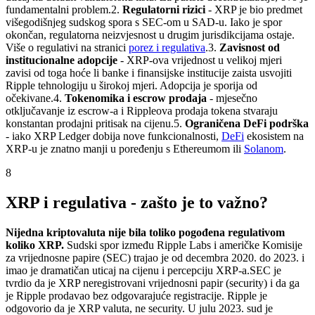
fundamentalni problem.
2.
Regulatorni rizici
- XRP je bio predmet
višegodišnjeg sudskog spora s SEC-om u SAD-u. Iako je spor
okončan, regulatorna neizvjesnost u drugim jurisdikcijama ostaje.
Više o regulativi na stranici
porez i regulativa
.
3.
Zavisnost od
institucionalne adopcije
- XRP-ova vrijednost u velikoj mjeri
zavisi od toga hoće li banke i finansijske institucije zaista usvojiti
Ripple tehnologiju u širokoj mjeri. Adopcija je sporija od
očekivane.
4.
Tokenomika i escrow prodaja
- mjesečno
otključavanje iz escrow-a i Rippleova prodaja tokena stvaraju
konstantan prodajni pritisak na cijenu.
5.
Ograničena DeFi podrška
- iako XRP Ledger dobija nove funkcionalnosti,
DeFi
ekosistem na
XRP-u je znatno manji u poređenju s Ethereumom ili
Solanom
.
8
XRP i regulativa - zašto je to važno?
Nijedna kriptovaluta nije bila toliko pogođena regulativom
koliko XRP.
Sudski spor između Ripple Labs i američke Komisije
za vrijednosne papire (SEC) trajao je od decembra 2020. do 2023. i
imao je dramatičan uticaj na cijenu i percepciju XRP-a.
SEC je
tvrdio da je XRP neregistrovani vrijednosni papir (security) i da ga
je Ripple prodavao bez odgovarajuće registracije. Ripple je
odgovorio da je XRP valuta, ne security. U julu 2023. sud je