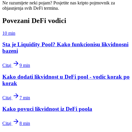
Ne razumijete neki pojam? Posjetite nas kripto pojmovnik za
objasnjenja svih DeFi termina.
Povezani DeFi vodici
10 min
Sta je Liquidity Pool? Kako funkcionisu likvidnosni
bazeni
Citaj
9 min
Kako dodati likvidnost u DeFi pool - vodic korak po
korak
Citaj
7 min
Kako povuci likvidnost iz DeFi poola
Citaj
8 min