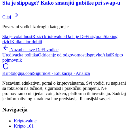
Sta je slippage? Kako smanjiti gubitke pri swap-u
Citaj
Povezani vodici iz drugih kategorija:
Sta je volatilnost
Rizici kriptovaluta
Da li je DeFi siguran
Staking
rizici
Kalkulator dobiti
Nazad na sve DeFi vodice
Uredivacka politika
Odricanje od odgovornosti
Ispravke
Alati
Kripto
pojmovnik
Kripto
logija
.com
Sigurnost · Edukacija · Analiza
Nezavisni edukativni portal o kriptovalutama. Svi vodiči su napisani
sa fokusom na tačnost, sigurnost i praktičnu primjenu. Ne
promoviramo niti jedan coin, token, platformu ili investiciju. Sadržaj
je informativnog karaktera i ne predstavlja finansijski savjet.
Navigacija
Kriptovalute
Kripto 101