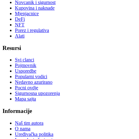
Novcanik i sigurnost
Kupovina i naknade
Mjenjacnice
DeFi
NFT
Porez i regulativa
Alati
Resursi
Svi clanci
Pojmovnik
Usporedbe
Popularni vodici
Nedavno azurirano
Pocni ovdje
Sigurnosna upozorenja
Mapa sajta
Informacije
Naš tim autora
O nama
Uređivačka politika