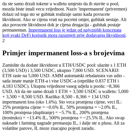
da ste samo drzali tokene u walletu umjesto da ih stavite u pool,
mozda biste imali vecu vrijednost. Naziv 'impermanent' (privremen)
dolazi od toga sto se gubitak realizuje samo kada povucete
likvidnost. Ako se cijena vrati na pocetni omjer, gubitak nestaje. Ali
ako povucete likvidnost dok je cijena drugacija - gubitak postaje
permanentan.
Impermanent loss je jedan od najvznijih koncepata
koji svaki DeFi korisnik mora razumjeti prije dodavanja likvidnosti
.
2
Primjer impermanent loss-a s brojevima
Zamislite da dodate likvidnost u ETH/USDC pool: ulazite s 1 ETH
(3,500 USD) i 3,500 USDC, ukupno 7,000 USD. SCENARIJ:
ETH raste na 5,000 USD. AMM automatski rebalansira vas udio -
sada imate manje ETH-a i vise USDC-a (otprilike 0.837 ETH i
4,183 USDC). Ukupna vrijednost vaseg udjela u poolu: ~8,366
USD. Ali da ste samo drzali 1 ETH + 3,500 USDC u walletu: 5,000
+ 3,500 = 8,500 USD. Razlika: 8,500 - 8,366 = 134 USD
impermanent loss (oko 1.6%). Sto veca promjena cijene, veci IL:
25% promjena cijene = ~0.6% IL, 50% promjena = ~2.0% IL,
100% promjena (dupliranje) = ~5.7% IL, 200% promjena
(trostruko) = ~13.4% IL, 500% promjena = ~25.5% IL. Ako swap
naknade i farming nagrade premasuju IL, i dalje ste u plusu. Ali za
volatilne parove, IL moze znacajno pojesti zaradu.