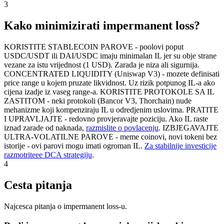
3
Kako minimizirati impermanent loss?
KORISTITE STABLECOIN PAROVE - poolovi poput
USDC/USDT ili DAI/USDC imaju minimalan IL jer su obje strane
vezane za istu vrijednost (1 USD). Zarada je niza ali sigurnija.
CONCENTRATED LIQUIDITY (Uniswap V3) - mozete definisati
price range u kojem pruzate likvidnost. Uz rizik potpunog IL-a ako
cijena izadje iz vaseg range-a. KORISTITE PROTOKOLE SA IL
ZASTITOM - neki protokoli (Bancor V3, Thorchain) nude
mehanizme koji kompenziraju IL u odredjenim uslovima. PRATITE
I UPRAVLJAJTE - redovno provjeravajte poziciju. Ako IL raste
iznad zarade od naknada,
razmislite o povlacenju
. IZBJEGAVAJTE
ULTRA-VOLATILNE PAROVE - meme coinovi, novi tokeni bez
istorije - ovi parovi mogu imati ogroman IL.
Za stabilnije investicije
razmotriteee DCA strategiju
.
4
Cesta pitanja
Najcesca pitanja o impermanent loss-u.