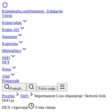
Kripto
logija
.com
Sigurnost · Edukacija
Vijesti
Kriptovalute
Kripto 101
Sigurnost
Kupovina
Mjenjačnice
DeFi
NFT
Porez
Alati
Pojmovnik
Pretraži...
Počni ovdje
Pocetna
DeFi
Impermanent Loss objasnjenje: Skriveni rizik
DeFi-ja
DEX i trgovanje
9 min
citanja