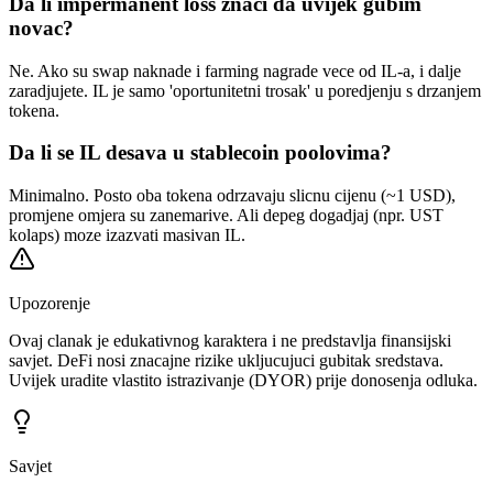
Da li impermanent loss znaci da uvijek gubim
novac?
Ne. Ako su swap naknade i farming nagrade vece od IL-a, i dalje
zaradjujete. IL je samo 'oportunitetni trosak' u poredjenju s drzanjem
tokena.
Da li se IL desava u stablecoin poolovima?
Minimalno. Posto oba tokena odrzavaju slicnu cijenu (~1 USD),
promjene omjera su zanemarive. Ali depeg dogadjaj (npr. UST
kolaps) moze izazvati masivan IL.
Upozorenje
Ovaj clanak je edukativnog karaktera i ne predstavlja finansijski
savjet. DeFi nosi znacajne rizike ukljucujuci gubitak sredstava.
Uvijek uradite vlastito istrazivanje (DYOR) prije donosenja odluka.
Savjet